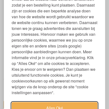
Vrij van palmolie, plastics, synthetische toevoegingen,
zodat je een bestelling kunt plaatsen. Daarnaast
microbeads of dierlijke vetten
zijn er cookies die een beperkte analyse doen
Citroengeur van etherische oliën
van hoe de website wordt gebruikt waardoor we
Verpakking van gerecycled papier
de website continu kunnen verbeteren. Daarnaast
Stuk schoonmaakzeep
tonen we je graag advertenties die aansluiten bij
Zacht voor de handen
Zuinig in gebruik
jouw interesses. Hiervoor maken we gebruik van
Zero waste
persoonlijke cookies, waarmee we jou op onze
Biologisch afbreekbaar
eigen site en andere sites (zoals google)
Te gebruiken voor was, afwas en schoonmaak
persoonlijke aanbiedingen kunnen doen. Meer
Vegan
informatie vind je in onze privacyverklaring. Klik
Droog bewaren
Dierproefvrij
op "Alles Oké" om alle cookies te accepteren.
Handgemaakt in Utrecht
Kies je ervoor om te weigeren? Dan plaatsen we
uitsluitend functionele cookies. Je kunt je
Afmetingen en gewicht plantaardige
cookievoorkeuren op elk gewenst moment
schoonmaakzeep
wijzigen via de knop onderop de site "cookie
Afmetingen: ong. 9,5 x 2,5 cm.
instellingen aanpassen".
Gewicht: ca. 100 gr.
toon alles
Alles Oké