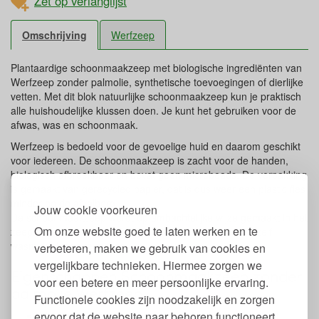
Zet op verlanglijst
Omschrijving
Werfzeep
Plantaardige schoonmaakzeep met biologische ingrediënten van
Werfzeep zonder palmolie, synthetische toevoegingen of dierlijke
vetten. Met dit blok natuurlijke schoonmaakzeep kun je praktisch
alle huishoudelijke klussen doen. Je kunt het gebruiken voor de
afwas, was en schoonmaak.
Werfzeep is bedoeld voor de gevoelige huid en daarom geschikt
voor iedereen. De schoonmaakzeep is zacht voor de handen,
biologisch afbreekbaar en bevat geen microbeads. De verpakking
is gemaakt van gerecycled papier, dat is dus weer een plastic fles
minder op de afvalberg.
Jouw cookie voorkeuren
De schoonmaakzeep wordt op ambachtelijke wijze gemaakt in het
Om onze website goed te laten werken en te
zeepatelier van Werfzeep in Utrecht. Ook geschikt om zelf
wasmiddel mee te maken.
verbeteren, maken we gebruik van cookies en
vergelijkbare technieken. Hiermee zorgen we
Eigenschappen Schoonmaakzeep zonder
voor een betere en meer persoonlijke ervaring.
palmolie Werfzeep
Functionele cookies zijn noodzakelijk en zorgen
ervoor dat de website naar behoren functioneert
Met biologische ingrediënten van food-grade kwaliteit