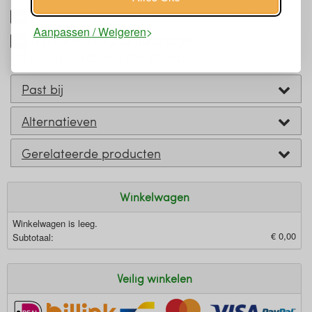
Gebruik zero waste Schoonmaakzeep
Aanpassen / Weigeren
Ingrediënten plantaardige
schoonmaakzeep Werfzeep
Past bij
Alternatieven
Gerelateerde producten
Winkelwagen
Winkelwagen is leeg.
€ 0,00
Subtotaal:
Veilig winkelen