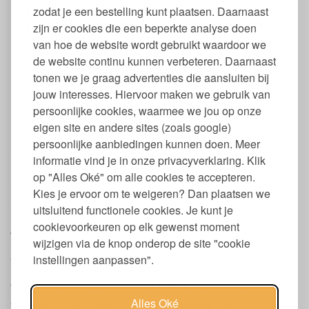
zodat je een bestelling kunt plaatsen. Daarnaast
Bevat geen SLES, parabenen en ftalaten
Plasticvrije verpakking van FSC-gecertificeerd karton
zijn er cookies die een beperkte analyse doen
Afmeting doosje: 9,5 x 5,7 x 4,5 cm
van hoe de website wordt gebruikt waardoor we
Hypoallergeen
de website continu kunnen verbeteren. Daarnaast
Duurzaam en recyclebaar
tonen we je graag advertenties die aansluiten bij
Vegan
jouw interesses. Hiervoor maken we gebruik van
Co2 neutraal
Dierproefvrij
persoonlijke cookies, waarmee we jou op onze
EWG, Ecologo gecertificeerd
eigen site en andere sites (zoals google)
Voor elk product wordt een boom gepland
persoonlijke aanbiedingen kunnen doen. Meer
informatie vind je in onze privacyverklaring. Klik
Ingrediënten Attitude Super Leaves Body
op "Alles Oké" om alle cookies te accepteren.
Soap Bar
Kies je ervoor om te weigeren? Dan plaatsen we
Orange blossom & eucalyptus
uitsluitend functionele cookies. Je kunt je
cookievoorkeuren op elk gewenst moment
Aqua (Water), Sodium Coco-Sulfate, Glycerin, Cocos Nucifera
wijzigen via de knop onderop de site "cookie
(Coconut) Oil, Olea Europaea (Olive) Fruit Oil, Cetearyl Alcohol,
Sodium Chloride, Sodium Citrate, Nasturtium Officinale
instellingen aanpassen".
(Watercress) Extract, Tropaeolum Majus (Indian Cress) Extract,
Citric Acid, Parfum (Fragrance), Linalool*, Limonene*, Geraniol*.
Alles Oké
*Van nature voorkomende stoffen in essentiële oliën.