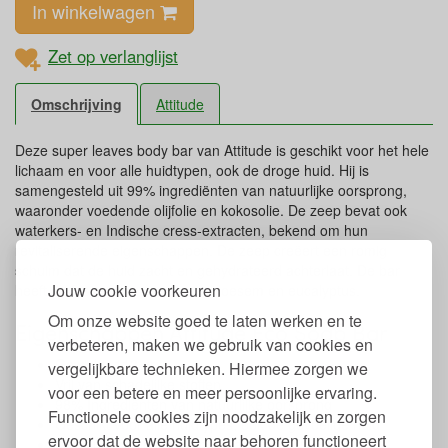
In winkelwagen
Zet op verlanglijst
Omschrijving
Attitude
Deze super leaves body bar van Attitude is geschikt voor het hele
lichaam en voor alle huidtypen, ook de droge huid. Hij is
samengesteld uit 99% ingrediënten van natuurlijke oorsprong,
waaronder voedende olijfolie en kokosolie. De zeep bevat ook
waterkers- en Indische cress-extracten, bekend om hun
revitaliserende eigenschappen. De zeep creëert een romig
schuim dat de huid zacht en gehydrateerd achterlaat. De bar
Jouw cookie voorkeuren
heeft de frisse geur van sinaasbloesem en eucalyptus.
Om onze website goed te laten werken en te
Eigenschappen Attitude Eco Soap Bar
verbeteren, maken we gebruik van cookies en
Gewicht: 113 gr
vergelijkbare technieken. Hiermee zorgen we
Vrij van schadelijke stoffen
voor een betere en meer persoonlijke ervaring.
98% Ingrediënten van natuurlijke oorsprong
Functionele cookies zijn noodzakelijk en zorgen
Geschikt voor alle huidtypes, ook de gevoelige huid
ervoor dat de website naar behoren functioneert
Met sinaasbloesem,- en eucalyptusgeur