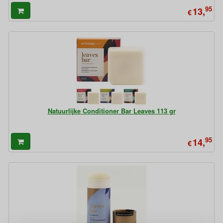
95
13,
€
Natuurlijke Conditioner Bar Leaves 113 gr
95
14,
€