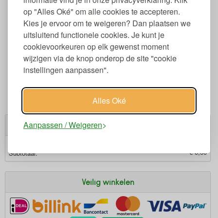
op "Alles Oké" om alle cookies te accepteren.
Kies je ervoor om te weigeren? Dan plaatsen we
uitsluitend functionele cookies. Je kunt je
cookievoorkeuren op elk gewenst moment
Super Leaves Body Soap Bar 113 gr
wijzigen via de knop onderop de site "cookie
instellingen aanpassen".
95
6,
€
Alles Oké
Aanpassen / Weigeren
Winkelwagen
Winkelwagen is leeg.
€ 0,00
Subtotaal:
Veilig winkelen