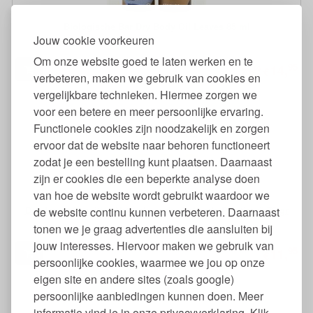
Biologische Bar Dry Body Oil Leaves 85 ml
Jouw cookie voorkeuren
Om onze website goed te laten werken en te
95
14,
99
€
20,
verbeteren, maken we gebruik van cookies en
vergelijkbare technieken. Hiermee zorgen we
voor een betere en meer persoonlijke ervaring.
Functionele cookies zijn noodzakelijk en zorgen
ervoor dat de website naar behoren functioneert
zodat je een bestelling kunt plaatsen. Daarnaast
zijn er cookies die een beperkte analyse doen
van hoe de website wordt gebruikt waardoor we
Deodorant Sensitive Natural zonder Baksoda Plasticvrij 75 gr
de website continu kunnen verbeteren. Daarnaast
tonen we je graag advertenties die aansluiten bij
jouw interesses. Hiervoor maken we gebruik van
95
11,
€
persoonlijke cookies, waarmee we jou op onze
eigen site en andere sites (zoals google)
persoonlijke aanbiedingen kunnen doen. Meer
informatie vind je in onze privacyverklaring. Klik