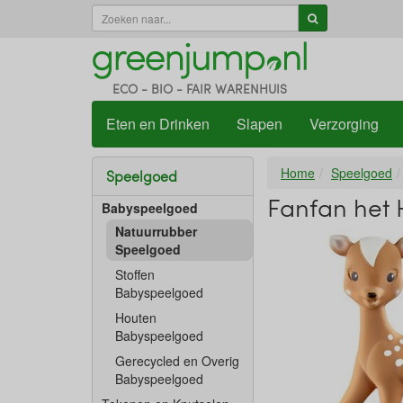
ECO - BIO - FAIR WARENHUIS
Eten en Drinken
Slapen
Verzorging
Home
Speelgoed
Speelgoed
Fanfan het 
Babyspeelgoed
Natuurrubber
Speelgoed
Stoffen
Babyspeelgoed
Houten
Babyspeelgoed
Gerecycled en Overig
Babyspeelgoed