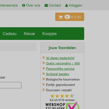
ntenservice
Over ons
Contact
Inloggen
€ 0,00
0
Cadeau
Nieuw
Koopjes
Jouw Voordelen
30 dagen bedenktijd
Gratis verzending > €60
Persoonlijke service
Achteraf betalen
baar
Biologische keurmerken
Eerlijk geproduceerd
Duurzaam verpakt
9,2 uit 5172 reviews
Oficieel Partner van Webshopkeurmerk