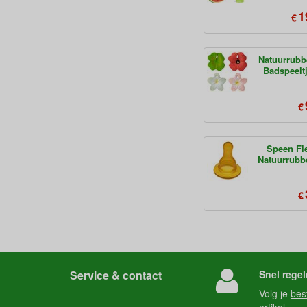
1
€
Natuurrubbe
Badspeelt
€
Speen Fl
Natuurrubb
€
Service & contact
Snel regel
Volg je
bes