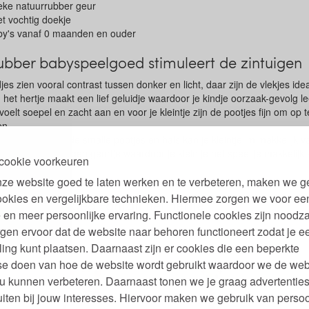
ieke natuurrubber geur
 vochtig doekje
by's vanaf 0 maanden en ouder
ubber babyspeelgoed stimuleert de zintuigen
djes zien vooral contrast tussen donker en licht, daar zijn de vlekjes ide
 het hertje maakt een lief geluidje waardoor je kindje oorzaak-gevolg le
elt soepel en zacht aan en voor je kleintje zijn de pootjes fijn om op te 
en.
 is licht en door de smalle pootjes en hals kan je kleintje 'm makkelijk 
ber heeft een eigen geurtje waardoor je kleintje het speeltje makkelij
cookie voorkeuren
ze website goed te laten werken en te verbeteren, maken we g
ookies en vergelijkbare technieken. Hiermee zorgen we voor ee
rlijk speelgoed Fanfan het hertje
 en meer persoonlijke ervaring. Functionele cookies zijn noodza
gen ervoor dat de website naar behoren functioneert zodat je e
ling kunt plaatsen. Daarnaast zijn er cookies die een beperkte
se doen van hoe de website wordt gebruikt waardoor we de web
u kunnen verbeteren. Daarnaast tonen we je graag advertenties
iten bij jouw interesses. Hiervoor maken we gebruik van persoo