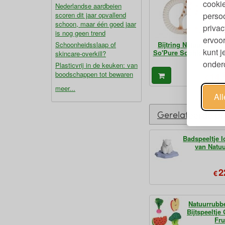
cookie
Nederlandse aardbeien
scoren dit jaar opvallend
persoo
schoon, maar één goed jaar
privac
is nog geen trend
ervoor
Schoonheidsslaap of
Bijtring Natuurrubber
kunt 
So'Pure Sophie de Gira
skincare-overkill?
ondero
Plasticvrij in de keuken: van
boodschappen tot bewaren
14,
€
meer...
Al
Gerelateerde p
Badspeeltje I
van Natu
2
€
Natuurrubb
Bijtspeeltje
Fru