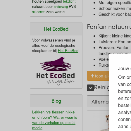
houten speelgoed
lekdicht
Met eigen specif
RVS
natuurrubber
onderweg
Schoonmaken met
zero waste
siliconen
Geschikt voor ba
Fanfan natuurr
Het EcoBed
Kijken: kleine kin
Voor volwassenen vind je
Luisteren: Fanfan
alles voor de ecologische
Proeven: Fanfan vo
slaapkamer bij
Het EcoBed
.
tandjes doorkom
Voelen: het hertje
Ruiken: natuurrub
Jouw 
toon alles
Om on
van c
Reinigen natuu
betere
en zor
Blog
Alternatieven
bestel
analy
Lekken rvs flessen nikkel
en chroom? Wat er waar is
contin
van de verhalen op social
aanslu
media