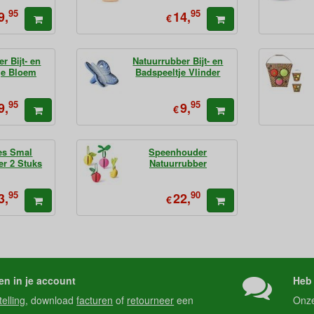
95
95
9,
14,
€
r Bijt- en
Natuurrubber Bijt- en
je Bloem
Badspeeltje Vlinder
95
95
9,
9,
€
es Smal
Speenhouder
er 2 Stuks
Natuurrubber
95
90
3,
22,
€
en in je account
Heb 
telling
, download
facturen
of
retourneer
een
Onz