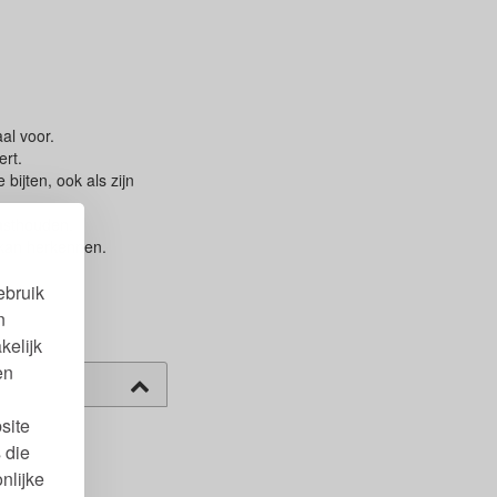
aal voor.
ert.
bijten, ook als zijn
vasthouden.
k kan herkennen.
ebruik
n
kelijk
en
site
 die
nlijke