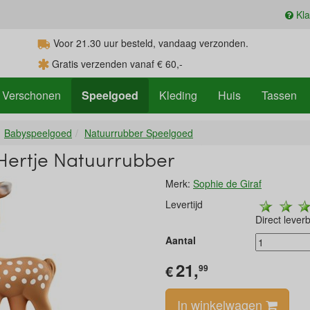
Kla
Voor 21.30
uur
besteld, vandaag verzonden.
Gratis verzenden vanaf € 60,-
Verschonen
Speelgoed
Kleding
Huis
Tassen
Babyspeelgoed
Natuurrubber Speelgoed
Hertje Natuurrubber
Merk:
Sophie de Giraf
Levertijd
Direct lever
Aantal
21,
€
99
In winkelwagen