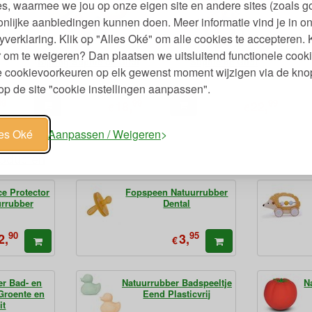
s, waarmee we jou op onze eigen site en andere sites (zoals g
nlijke aanbiedingen kunnen doen. Meer informatie vind je in o
yverklaring. Klik op "Alles Oké" om alle cookies te accepteren. 
 om te weigeren? Dan plaatsen we uitsluitend functionele cooki
Bijtring Sophie de Giraf
Sophie de Giraf
je cookievoorkeuren op elk gewenst moment wijzigen via de kno
f
So'Pure Natuurrubber
Natuurrubber
p de site "cookie instellingen aanpassen".
99
99
99
18,
22,
€
€
les Oké
Aanpassen / Weigeren
roducten
ce Protector
Fopspeen Natuurrubber
urrubber
Dental
90
95
2,
3,
€
er Bad- en
Natuurrubber Badspeeltje
N
 Groente en
Eend Plasticvrij
it