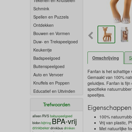
Tekenen en Knutselen
Schmink
Spellen en Puzzels
Ontdekken
Bouwen en Vormen
Duw- en Trekspeelgoed
Keukentje
Omschrijving
S
Badspeelgoed
Buitenspeelgoed
Fanfan is het schattige 
Auto en Vervoer
Gemaakt van 100% natuu
Knuffels en Poppen
geluidjes. Fanfan is fi
specifieke natuurrubber
Educatief en Uitvinden
speeltjes.
Trefwoorden
Eigenschappen 
alleen RVS
babyspeelgoed
100% natuurrubb
BPA-vrij
Vrij van plastic
bidon
bijtring
drinkbeker
drinkbus
drinken
Met natuurlijke f