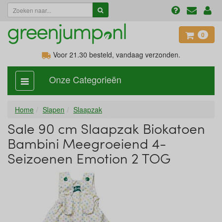
0
Voor 21.30
besteld, vandaag verzonden.
Onze Categorieën
categorie
aan,
uit
Home
Slapen
Slaapzak
Sale 90 cm Slaapzak Biokatoen
Bambini Meegroeiend 4-
Seizoenen Emotion 2 TOG