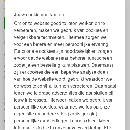
Zet op verlanglijst
Jouw cookie voorkeuren
Om onze website goed te laten werken en te
Omschrijving
Lotties
verbeteren, maken we gebruik van cookies en
Deze meegroeiende baby slaapzak van 90 cm met uitneembare
vergelijkbare technieken. Hiermee zorgen we
binnenzak is als "zeer goed" getest en bruikbaar in alle
voor een betere en meer persoonlijke ervaring.
seizoenen. De baby slaapzak met uitneembare binnenzak is
Functionele cookies zijn noodzakelijk en zorgen
gemaakt van een dikke kwaliteit biologisch katoen. De binnenzak
ervoor dat de website naar behoren functioneert
is van badstof van biologisch katoen. De bovenkant van de
zodat je een bestelling kunt plaatsen. Daarnaast
slaapzak is aansluitend om de baby lekker warm te houden en de
onderkant is zeer ruim om trappelen mogelijk te maken. Dit
zijn er cookies die een beperkte analyse doen
bevordert de motoriek en spierontwikkeling.
van hoe de website wordt gebruikt waardoor we
de website continu kunnen verbeteren. Daarnaast
De mouwloze babyslaapzak is verstelbaar en groeit met je kindje
mee. Juist omdat de slaapzak geen mouwen heeft heb je altijd de
tonen we je graag advertenties die aansluiten bij
juiste lengte mouw je kunt zelf kiezen hoe koel of warm je jouw
jouw interesses. Hiervoor maken we gebruik van
baby boven aankleedt. De rits loopt langs de zijkant helemaal
persoonlijke cookies, waarmee we jou op onze
door aan de onderkant en dus niet in het midden aan de voorkant
eigen site en andere sites (zoals google)
zoals de meeste slaapzakken. Dit maakt het veel makkelijker om
persoonlijke aanbiedingen kunnen doen. Meer
de baby 's nachts te verschonen.
informatie vind je in onze privacyverklaring. Klik
Maat 90 is geschikt voor kledingmaat 80-104 en kan verlengt