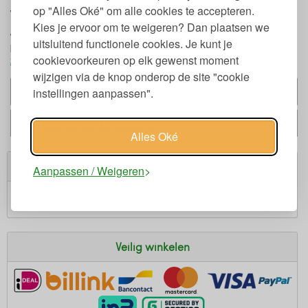
op "Alles Oké" om alle cookies te accepteren.
worden naar 97 cm en 104 cm
Kies je ervoor om te weigeren? Dan plaatsen we
Je vindt hier een uitgebreide omschrijving van het
uitsluitend functionele cookies. Je kunt je
product:
Slaapzak Biokatoen Bambini Meegroeiend 4-Seizoenen
cookievoorkeuren op elk gewenst moment
2 TOG
wijzigen via de knop onderop de site "cookie
Alternatieven
instellingen aanpassen".
Gerelateerde producten
Alles Oké
Winkelwagen
Aanpassen / Weigeren
Winkelwagen is leeg.
€ 0,00
Subtotaal:
Veilig winkelen