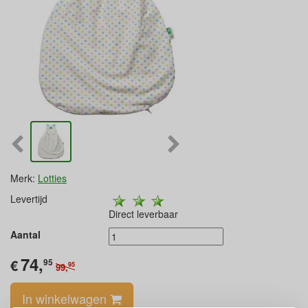
Merk:
Lotties
Levertijd
Direct leverbaar
Aantal
74,
€
95
95
99,
In winkelwagen