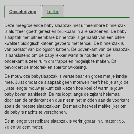
Omschrijving
Lotties
Deze meegroeiende baby slaapzak met uitneembare binnenzak
is als "zeer goed" getest en bruikbaar in alle seizoenen. De baby
slaapzak met uitneembare binnenzak is gemaakt van een dikke
kwaliteit biologisch katoen gevoerd met tencel. De binnenzak is
van badstof van biologisch katoen. De bovenkant van de slaapzak
is aansluitend om de baby lekker warm te houden en de
onderkant is zeer ruim om trappelen mogelijk te maken. Dit
bevordert de motoriek en spierontwikkeling.
De mouwloze babyslaapzak is verstelbaar en groeit met je kindje
mee. Juist omdat de slaapzak geen mouwen heeft heb je altijd de
juiste lengte mouw je kunt zelf kiezen hoe koel of warm je jouw
baby boven aankleedt. De rits loopt langs de zijkant helemaal
door aan de onderkant en dus niet in het midden aan de voorkant
zoals de meeste slaapzakken. Dit maakt het veel makkelijker om
de baby 's nachts te verschonen.
De in lengte verstelbare slaapzak is verkrijgbaar in 3 maten: 55,
70 en 90 centimeter.