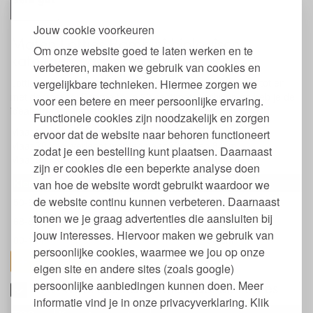
Jouw cookie voorkeuren
Maten Lotties Bambini biologisch
Om onze website goed te laten werken en te
katoenen babyslaapzak
verbeteren, maken we gebruik van cookies en
Lotties adviseert om je kindje op te meten vanaf de hals tot en
vergelijkbare technieken. Hiermee zorgen we
met de voetjes. Daarna tel je 20 centimeter erbij op en heb je de
voor een betere en meer persoonlijke ervaring.
ideale maat van de slaapzak die je nodig hebt.
Functionele cookies zijn noodzakelijk en zorgen
Maat 55 kan, verlengt worden naar 62cm en 68cm
ervoor dat de website naar behoren functioneert
Maat 70 kan, verlengt worden naar 77cm en 84cm
zodat je een bestelling kunt plaatsen. Daarnaast
Maat 90 kan, verlengt worden naar 97cm en 104cm
zijn er cookies die een beperkte analyse doen
Kledingmaat
Lengte slaapzak
van hoe de website wordt gebruikt waardoor we
de website continu kunnen verbeteren. Daarnaast
50-68
55 cm
tonen we je graag advertenties die aansluiten bij
68-80
70 cm
jouw interesses. Hiervoor maken we gebruik van
80-104
90 cm
persoonlijke cookies, waarmee we jou op onze
toon alles
eigen site en andere sites (zoals google)
persoonlijke aanbiedingen kunnen doen. Meer
TOG-waardes Bambini slaapzak Lotties
informatie vind je in onze privacyverklaring. Klik