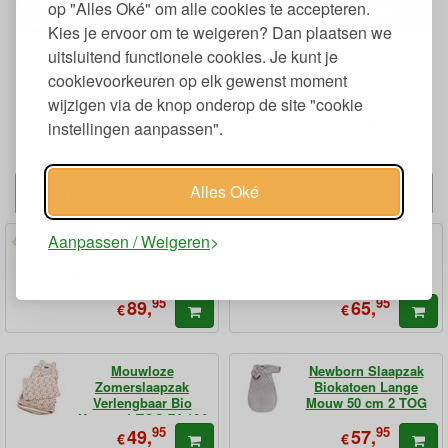
TOG-
Kamertemperatuur
op "Alles Oké" om alle cookies te accepteren.
Onderdelen slaapzak
waarde
(Celsius)
Kies je ervoor om te weigeren? Dan plaatsen we
1,0
18-24
Buitenzak zonder binnenzak
uitsluitend functionele cookies. Je kunt je
Buitenzak met bijgeleverde
cookievoorkeuren op elk gewenst moment
2,0
17-23
katoenen binnenzak
wijzigen via de knop onderop de site "cookie
Buitenzak met
optionele
donzen
instellingen aanpassen".
3,0
15-21
binnenzak
Alles Oké
Alternatieven
Aanpassen / Weigeren
Bambini Slaapzak
Binnenzak Badstof
Lange Mouw
voor 4-Seizoenen
Biokatoen 4 Seizoenen
Slaapzak 0,5 TOG
2,5 TOG
95
95
89,
65,
€
€
Mouwloze
Newborn Slaapzak
Zomerslaapzak
Biokatoen Lange
Verlengbaar Bio
Mouw 50 cm 2 TOG
Katoen 1 TOG 74-104
95
95
49,
57,
€
€