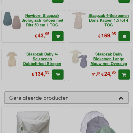
Newborn Slaapzak
Slaapzak 4-Seizoenen
Biologisch Katoen met
Dons Katoen 1,5 tot 4
Rits 50 cm 1 TOG
TOG
95
95
43,
169,
€
€
Slaapzak Baby 4-
Slaapzak Baby
Seizoenen
Biokatoen Lange
Dubbeltricot Strepen
Mouw met Overslag
0,5 tot 2,5 TOG
0,75 TOG
95
95
134,
24,
€
90
€
41,
Gerelateerde producten