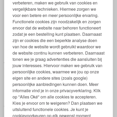
GOTS keurmerk
verbeteren, maken we gebruik van cookies en
Met elastieken rand
vergelijkbare technieken. Hiermee zorgen we
Wasbaar op 40 graden
voor een betere en meer persoonlijke ervaring.
Mag in de droger
Functionele cookies zijn noodzakelijk en zorgen
Strijken op katoenstand
Fairtrade geproduceerd
ervoor dat de website naar behoren functioneert
Verkrijgbaar in verschillende maten en kleuren
zodat je een bestelling kunt plaatsen. Daarnaast
zijn er cookies die een beperkte analyse doen
Maten Yumeko hoeslaken biokatoen
van hoe de website wordt gebruikt waardoor we
percal
de website continu kunnen verbeteren. Daarnaast
Het Yumeko hoeslaken van percal geweven biokatoen is
tonen we je graag advertenties die aansluiten bij
verkrijgbaar voor zowel eenpersoons als tweepersoons
jouw interesses. Hiervoor maken we gebruik van
matrasmaten:
persoonlijke cookies, waarmee we jou op onze
Eenpersoons:
eigen site en andere sites (zoals google)
persoonlijke aanbiedingen kunnen doen. Meer
80 x 200 x 30 cm.
90 x 200 x 30 cm.
informatie vind je in onze privacyverklaring. Klik
90 x 210 x 30 cm.
op "Alles Oké" om alle cookies te accepteren.
100 x 200 x 30 cm.
Kies je ervoor om te weigeren? Dan plaatsen we
Tweepersoons:
uitsluitend functionele cookies. Je kunt je
cookievoorkeuren op elk gewenst moment
140 x 200 x 30 cm.