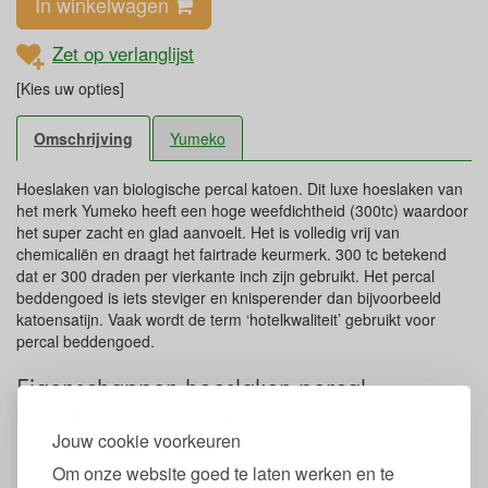
In winkelwagen
Zet op verlanglijst
[Kies uw opties]
Omschrijving
Yumeko
Hoeslaken van biologische percal katoen. Dit luxe hoeslaken van
het merk Yumeko heeft een hoge weefdichtheid (300tc) waardoor
het super zacht en glad aanvoelt. Het is volledig vrij van
chemicaliën en draagt het fairtrade keurmerk. 300 tc betekend
dat er 300 draden per vierkante inch zijn gebruikt. Het percal
beddengoed is iets steviger en knisperender dan bijvoorbeeld
katoensatijn. Vaak wordt de term ‘hotelkwaliteit’ gebruikt voor
percal beddengoed.
Eigenschappen hoeslaken percal
biokatoen van Yumeko
Jouw cookie voorkeuren
100% biologisch katoen
Percal geweven 300tc (300 draden p/inch)
Om onze website goed te laten werken en te