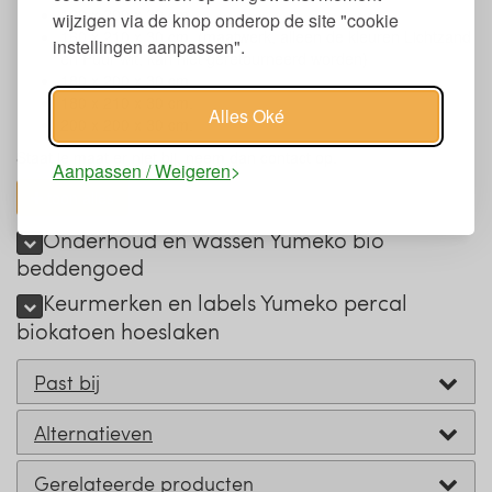
160 x 200 x 30 cm.
wijzigen via de knop onderop de site "cookie
160 x 210 x 30 cm. (maatwerk, alleen de kleuren Lichtzand
instellingen aanpassen".
en Puur wit, kan niet geretourneerd worden)
180 x 200 x 30 cm.
180 x 210 x 30 cm.
Alles Oké
200 x 200 x 30 cm.
Staat je maat er niet bij, neem dan contact op.
Aanpassen / Weigeren
toon alles
Onderhoud en wassen Yumeko bio
beddengoed
Keurmerken en labels Yumeko percal
biokatoen hoeslaken
Past bij
Alternatieven
Gerelateerde producten