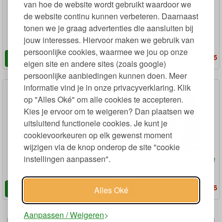
van hoe de website wordt gebruikt waardoor we
de website continu kunnen verbeteren. Daarnaast
tonen we je graag advertenties die aansluiten bij
Biologische Etherische Olie 10
Diffuser met Natuurlijke
ml
Essentiële Olie en Geurstokjes
jouw interesses. Hiervoor maken we gebruik van
100 ml
persoonlijke cookies, waarmee we jou op onze
95
95
3,
29,
€
€
eigen site en andere sites (zoals google)
persoonlijke aanbiedingen kunnen doen. Meer
informatie vind je in onze privacyverklaring. Klik
op "Alles Oké" om alle cookies te accepteren.
Kies je ervoor om te weigeren? Dan plaatsen we
uitsluitend functionele cookies. Je kunt je
cookievoorkeuren op elk gewenst moment
wijzigen via de knop onderop de site "cookie
instellingen aanpassen".
Luchtverfrisser met Etherische
Pillow Mist met Etherische Olie
Olie 100 ml
100 ml
95
95
8,
14,
Alles Oké
€
€
Aanpassen / Weigeren