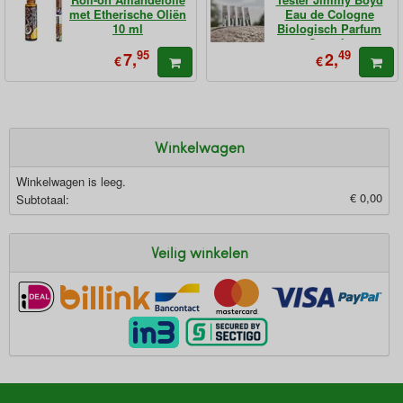
met Etherische Oliën
Eau de Cologne
10 ml
Biologisch Parfum
Sample
95
49
7,
2,
€
€
Winkelwagen
Winkelwagen is leeg.
€ 0,00
Subtotaal:
Veilig winkelen