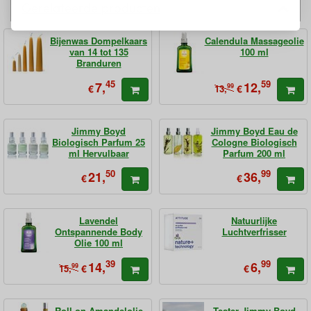
Gerelateerde producten
Bijenwas Dompelkaars
Calendula Massageolie
van 14 tot 135
100 ml
Branduren
45
59
7,
12,
€
99
€
13,
Jimmy Boyd
Jimmy Boyd Eau de
Biologisch Parfum 25
Cologne Biologisch
ml Hervulbaar
Parfum 200 ml
50
99
21,
36,
€
€
Lavendel
Natuurlijke
Ontspannende Body
Luchtverfrisser
Olie 100 ml
39
99
14,
6,
99
€
€
15,
Roll-on Amandelolie
Tester Jimmy Boyd