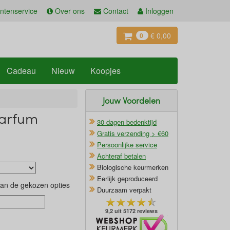
ntenservice
Over ons
Contact
Inloggen
€ 0,00
0
Cadeau
Nieuw
Koopjes
Jouw Voordelen
Parfum
30 dagen bedenktijd
Gratis verzending > €60
Persoonlijke service
Achteraf betalen
Biologische keurmerken
Eerlijk geproduceerd
van de gekozen opties
Duurzaam verpakt
9,2 uit 5172 reviews
Oficieel Partner van Webshopkeurmerk