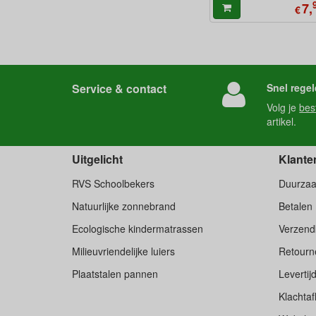
7,
€
Service & contact
Snel regel
Volg je
bes
artikel.
Uitgelicht
Klante
RVS Schoolbekers
Duurza
Natuurlijke zonnebrand
Betalen
Ecologische kindermatrassen
Verzend
Milieuvriendelijke luiers
Retourne
Plaatstalen pannen
Levertij
Klachtaf