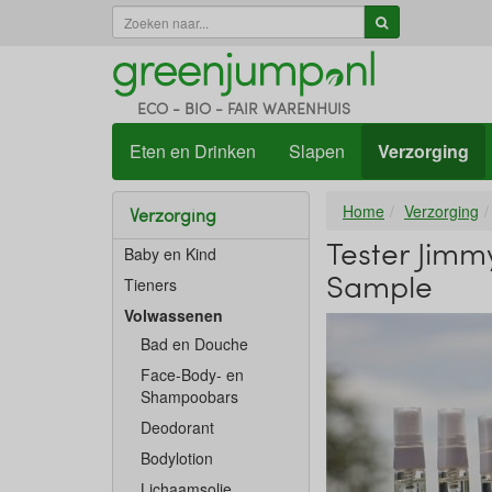
ECO - BIO - FAIR WARENHUIS
Eten en Drinken
Slapen
Verzorging
Home
Verzorging
Verzorging
Tester Jimm
Baby en Kind
Sample
Tieners
Volwassenen
Bad en Douche
Face-Body- en
Shampoobars
Deodorant
Bodylotion
Lichaamsolie