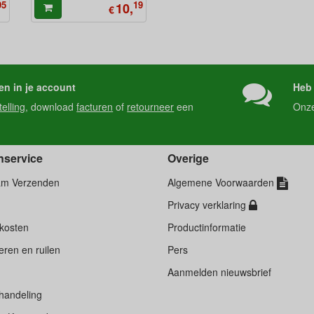
95
19
10,
€
en in je account
Heb 
telling
, download
facturen
of
retourneer
een
Onz
nservice
Overige
am Verzenden
Algemene Voorwaarden
Privacy verklaring
kosten
Productinformatie
ren en ruilen
Pers
d
Aanmelden nieuwsbrief
handeling