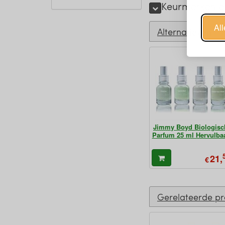
Keurmerken e
Al
Alternatieven
Jimmy Boyd Biologisc
Parfum 25 ml Hervulba
21,
€
Gerelateerde p