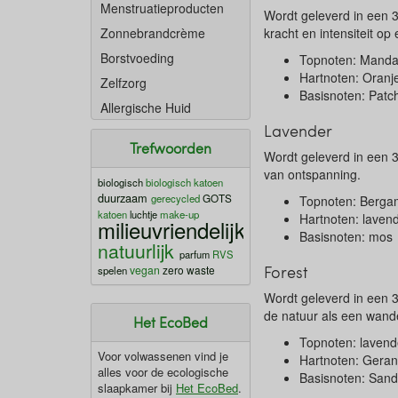
Menstruatieproducten
Wordt geleverd in een 3
Zonnebrandcrème
kracht en intensiteit o
Borstvoeding
Topnoten: Mandar
Hartnoten: Oranje
Zelfzorg
Basisnoten: Patch
Allergische Huid
Lavender
Trefwoorden
Wordt geleverd in een 3
van ontspanning.
biologisch
biologisch katoen
duurzaam
GOTS
gerecycled
Topnoten: Berga
katoen
luchtje
make-up
Hartnoten: lavend
milieuvriendelijk
Basisnoten: mos
natuurlijk
parfum
RVS
Forest
vegan
zero waste
spelen
Wordt geleverd in een 3
de natuur als een wand
Het EcoBed
Topnoten: lavende
Voor volwassenen vind je
Hartnoten: Gera
alles voor de ecologische
Basisnoten: Sand
slaapkamer bij
Het EcoBed
.