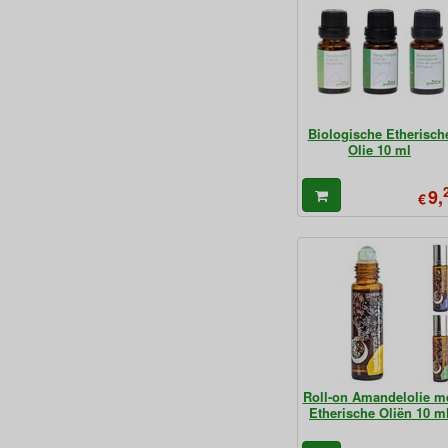
Biologische Etherisch
Olie 10 ml
9,
€
Roll-on Amandelolie m
Etherische Oliën 10 m