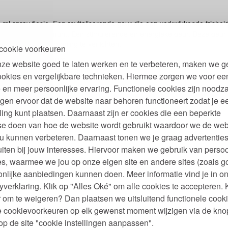
 ml spray flesje. Een revitaliserende geur die een verkwikkende frishe
et verfrissende munt. Een stimulerende en energieke geur. Deze geur 
verminderen en spanning te verlichten.
cookie voorkeuren
n, bergamot en munt
ze website goed te laten werken en te verbeteren, maken we g
anum, kardemom en gember
ookies en vergelijkbare technieken. Hiermee zorgen we voor ee
er
 en meer persoonlijke ervaring. Functionele cookies zijn noodza
natuurlijke parfum
gen ervoor dat de website naar behoren functioneert zodat je e
ling kunt plaatsen. Daarnaast zijn er cookies die een beperkte
an 100% natuurlijke ingrediënten
se doen van hoe de website wordt gebruikt waardoor we de web
ntiële oliën
u kunnen verbeteren. Daarnaast tonen we je graag advertenties
ekt
 oplossingsmiddelen, conserveringsmiddelen, synthetische toevoegingen 
iten bij jouw interesses. Hiervoor maken we gebruik van persoo
s, waarmee we jou op onze eigen site en andere sites (zoals g
nlijke aanbiedingen kunnen doen. Meer informatie vind je in o
rganic gecertificeerd
yverklaring. Klik op "Alles Oké" om alle cookies te accepteren. 
 om te weigeren? Dan plaatsen we uitsluitend functionele cooki
je cookievoorkeuren op elk gewenst moment wijzigen via de kno
biologische eau de cologne
p de site "cookie instellingen aanpassen".