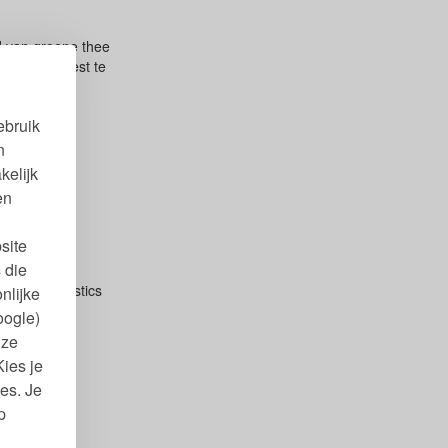
id van groene thee
helpt de geest te
ebruik
n
kelijk
en
site
 die
en microplastics
nlijke
oogle)
nze
Kies je
es. Je
p