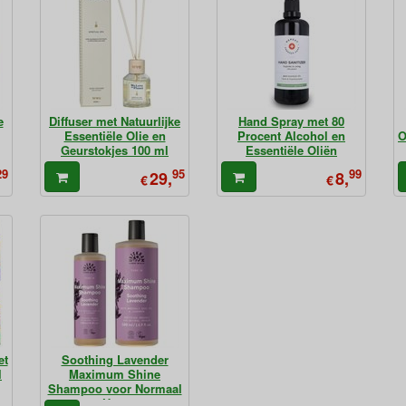
e
Diffuser met Natuurlijke
Hand Spray met 80
Essentiële Olie en
Procent Alcohol en
O
Geurstokjes 100 ml
Essentiële Oliën
29
95
99
29,
8,
€
€
et
Soothing Lavender
l
Maximum Shine
Shampoo voor Normaal
Haar