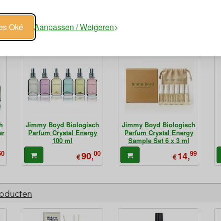
n labels Jimmy Boyd Eau de cologne
les Oké
Aanpassen / Weigeren
h
Jimmy Boyd Biologisch
Jimmy Boyd Biologisch
ar
Parfum Crystal Energy
Parfum Crystal Energy
100 ml
Sample Set 6 x 3 ml
50
00
99
90,
14,
€
€
roducten