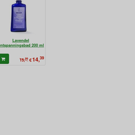
Lavendel
ntspanningsbad 200 ml
39
14,
99
€
15,