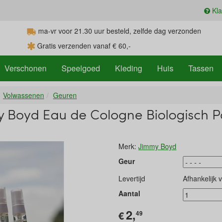
Kla
ma-vr voor 21.30
uur
besteld, zelfde dag verzonden
Gratis verzenden vanaf € 60,-
Verschonen
Speelgoed
Kleding
Huis
Tassen
Volwassenen
Geuren
y Boyd Eau de Cologne Biologisch 
Merk:
Jimmy Boyd
Geur
Levertijd
Afhankelijk 
Aantal
2,
€
49