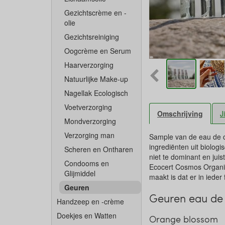
Gezichtscrème en -
olie
Gezichtsreiniging
Oogcrème en Serum
Haarverzorging
Natuurlijke Make-up
Nagellak Ecologisch
Voetverzorging
Omschrijving
J
Mondverzorging
Verzorging man
Sample van de eau de 
ingrediënten uit biologi
Scheren en Ontharen
niet te dominant en juist
Condooms en
Ecocert Cosmos Organic 
Glijmiddel
maakt is dat er in ieder 
Geuren
Geuren eau de
Handzeep en -crème
Doekjes en Watten
Orange blossom