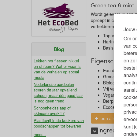
Green tea & mint
Wordt geleverd in een 3
oproept in combinatie m
verhelderen, stress te 
Jouw 
Topnoten: Citroe
Om on
Hartnoten: Galb
van c
Basisnoten: Vetiv
Blog
betere
Eigenschappen 
en zor
Lekken rvs flessen nikkel
en chroom? Wat er waar is
bestel
Eau de cologne v
van de verhalen op social
analy
Gemaakt van esse
media
contin
Biologisch gekwe
Nederlandse aardbeien
Vrij van plastic,
aanslu
scoren dit jaar opvallend
Vegan
schoon, maar één goed jaar
cookie
is nog geen trend
Dierproefvrij
persoo
Ecocert Cosmos O
Schoonheidsslaap of
privac
skincare-overkill?
toon alles
ervoor
Plasticvrij in de keuken: van
boodschappen tot bewaren
kunt 
Ingrediënten 
ondero
meer...