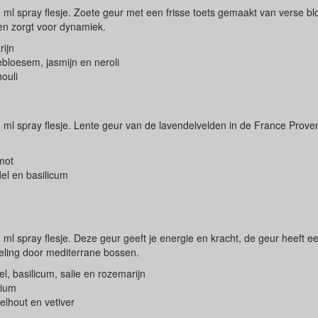
 ml spray flesje. Zoete geur met een frisse toets gemaakt van verse b
p en zorgt voor dynamiek.
ijn
bloesem, jasmijn en neroli
ouli
 ml spray flesje. Lente geur van de lavendelvelden in de France Prove
mot
el en basilicum
 ml spray flesje. Deze geur geeft je energie en kracht, de geur heeft e
eling door mediterrane bossen.
l, basilicum, salie en rozemarijn
nium
elhout en vetiver