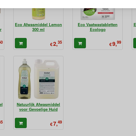
Eco Afwasmiddel Lemon
Eco Vaatwastabletten
E
r
300 ml
Ecologo
50
35
99
2,
9,
€
€
el
Natuurlijk Afwasmiddel
voor Gevoelige Huid
35
49
7,
€