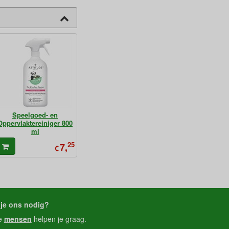
Speelgoed- en
Oppervlaktereiniger 800
ml
25
7,
€
je ons nodig?
e
mensen
helpen je graag.