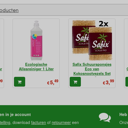
roducten
Ecologische
Safix Schuursponsjes
ar
Allesreiniger 1 Liter
Eco van
Kokosnootvezels Set
van 2
99
49
99
5,
3,
€
€
en in je account
Heb 
telling
, download
facturen
of
retourneer
een
Onz