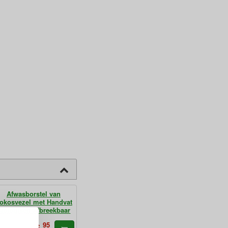
Afwasborstel van
okosvezel met Handvat
Biologisch Afbreekbaar
95
6,
€