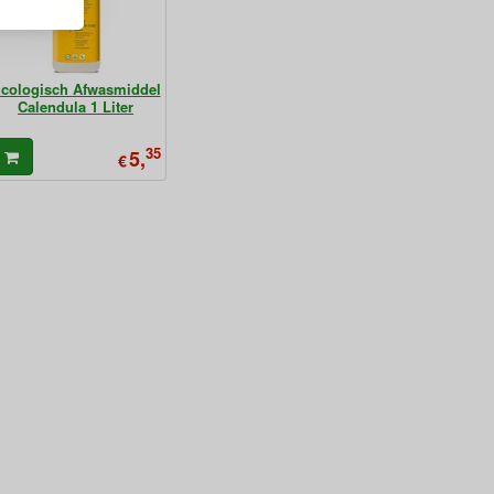
cologisch Afwasmiddel
Calendula 1 Liter
35
5,
€