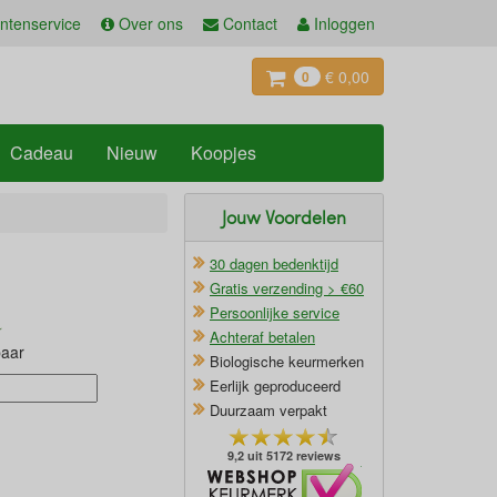
ntenservice
Over ons
Contact
Inloggen
€ 0,00
0
Cadeau
Nieuw
Koopjes
Jouw Voordelen
30 dagen bedenktijd
Gratis verzending > €60
Persoonlijke service
Achteraf betalen
baar
Biologische keurmerken
Eerlijk geproduceerd
Duurzaam verpakt
9,2 uit 5172 reviews
Oficieel Partner van Webshopkeurmerk