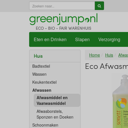
ECO - BIO - FAIR WARENHUIS
Eten en Drinken
Slapen
Verzorging
Home
Huis
Afwa
Huis
Eco Afwasmi
Badtextiel
Wassen
Keukentextiel
Afwassen
Afwasmiddel en
Vaatwasmiddel
Afwasborstels,
Sponzen en Doeken
Schoonmaken