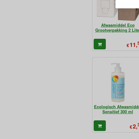
Afwasmiddel Eco
Grootverpakking 2 Lite
11,
€
Ecologisch Afwasmidd
Sensitief 300 ml
2,
€