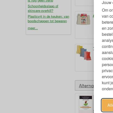
is nog geen trend
Jouw 
Schoonheidsslaap of
Om on
skincare-overkill?
van c
Afwasspons 
Plasticvrij in de keuken: van
boodschappen tot bewaren
betere
en zor
meer...
€
bestel
analy
contin
Theedoeken 
aanslu
Katoen 50 x
van
cookie
persoo
1
€
privac
ervoor
kunt 
Alternatieven
ondero
Al