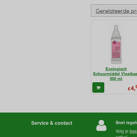
Gerelateerde p
Ecologisch
Schuurmiddel Vloeiba
500 ml
4,
€
Service & contact
Snel regel
Volg je
bes