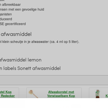
ch afbreekbaar
nsen met een gevoelige huid
ganisten
oduceerd
SE gecertificeerd
t afwasmiddel
 klein scheutje in je afwaswater (ca. 4 ml op 5 liter).
 afwasmiddel lemon
 labels Sonett afwasmiddel
stel Kop
Afwasborstel met
 Redecker
Verwisselbare Kop
K
Beukenhout
99
99
3,
4,
€