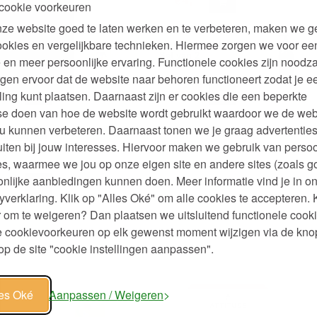
cookie voorkeuren
ze website goed te laten werken en te verbeteren, maken we g
ookies en vergelijkbare technieken. Hiermee zorgen we voor ee
van Loofah
Afwasspons van Loofah
Set van 2
 en meer persoonlijke ervaring. Functionele cookies zijn noodza
gen ervoor dat de website naar behoren functioneert zodat je e
49
99
4,
6,
€
ling kunt plaatsen. Daarnaast zijn er cookies die een beperkte
se doen van hoe de website wordt gebruikt waardoor we de web
u kunnen verbeteren. Daarnaast tonen we je graag advertenties
Biologisch
iten bij jouw interesses. Hiervoor maken we gebruik van persoo
 75 cm Set
 2
s, waarmee we jou op onze eigen site en andere sites (zoals g
99
nlijke aanbiedingen kunnen doen. Meer informatie vind je in o
4,
yverklaring. Klik op "Alles Oké" om alle cookies te accepteren. 
 om te weigeren? Dan plaatsen we uitsluitend functionele cooki
je cookievoorkeuren op elk gewenst moment wijzigen via de kno
p de site "cookie instellingen aanpassen".
les Oké
Aanpassen / Weigeren