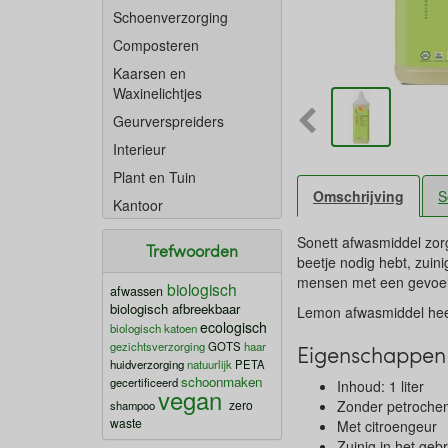
Schoenverzorging
Composteren
Kaarsen en
Waxinelichtjes
Geurverspreiders
Interieur
Plant en Tuin
Omschrijving
S
Kantoor
Sonett afwasmiddel zor
Trefwoorden
beetje nodig hebt, zuin
mensen met een gevoel
biologisch
afwassen
biologisch afbreekbaar
Lemon afwasmiddel heeft
ecologisch
biologisch katoen
gezichtsverzorging
GOTS
haar
Eigenschappen
huidverzorging
natuurlijk
PETA
schoonmaken
gecertificeerd
Inhoud: 1 liter
vegan
zero
Zonder petrochem
shampoo
waste
Met citroengeur
Zuinig in het gebr