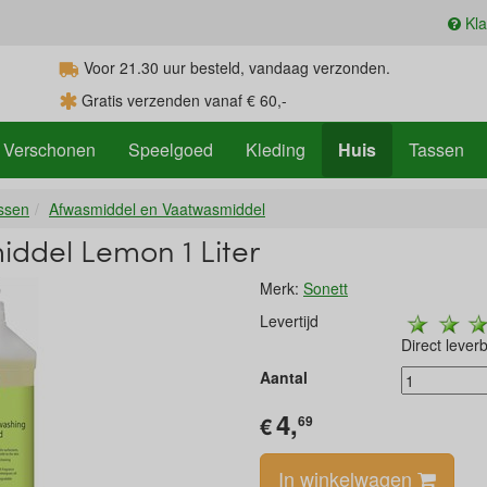
Kla
Voor 21.30
uur
besteld, vandaag verzonden.
Gratis verzenden vanaf € 60,-
Verschonen
Speelgoed
Kleding
Huis
Tassen
ssen
Afwasmiddel en Vaatwasmiddel
ddel Lemon 1 Liter
Merk:
Sonett
Levertijd
Direct lever
Aantal
4,
€
69
In winkelwagen