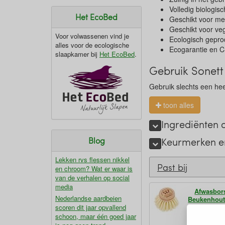
Volledig biologis
Het EcoBed
Geschikt voor me
Geschikt voor ve
Voor volwassenen vind je
Ecologisch gepr
alles voor de ecologische
Ecogarantie en C
slaapkamer bij
Het EcoBed
.
Gebruik Sonet
Gebruik slechts een heel
toon alles
Ingrediënten
Keurmerken en
Blog
Lekken rvs flessen nikkel
Past bij
en chroom? Wat er waar is
van de verhalen op social
media
Afwasbor
Nederlandse aardbeien
Beukenhout
scoren dit jaar opvallend
schoon, maar één goed jaar
€