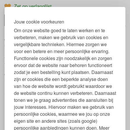
Zet op verlanglijst
Omschrijving
Safix
Jouw cookie voorkeuren
Om onze website goed te laten werken en te
Deze Safix ecologische schuurspons is een natuurlijke spons
verbeteren, maken we gebruik van cookies en
gemaakt van kokosnootvezels. De spons is ideaal voor het
vergelijkbare technieken. Hiermee zorgen we
schoonmaken van de vuile vaat, keuken en badkamer.
voor een betere en meer persoonlijke ervaring.
Kokosnootvezels zijn veilig, milieuvriendelijk en biologisch
afbreekbaar. Zo kun je de spons na gebruik gewoon bij het gft-
Functionele cookies zijn noodzakelijk en zorgen
afval gooien. Omdat de kokosnootspons geen water opneemt, is
ervoor dat de website naar behoren functioneert
hij veel hygiënischer dan de conventionele schuurspons. Ook
zodat je een bestelling kunt plaatsen. Daarnaast
gaat deze eco spons veel langer mee: namelijk wel 3 tot 5
zijn er cookies die een beperkte analyse doen
maanden!
van hoe de website wordt gebruikt waardoor we
Het sponsje is ook heel handig als zeephouder en geeft een
de website continu kunnen verbeteren. Daarnaast
mooie, natuurlijke look.
tonen we je graag advertenties die aansluiten bij
Eigenschappen eco schuurspons Safix
jouw interesses. Hiervoor maken we gebruik van
persoonlijke cookies, waarmee we jou op onze
Set van twee sponsjes
eigen site en andere sites (zoals google)
Afmeting: 10 x 7 cm.
persoonlijke aanbiedingen kunnen doen. Meer
Gemaakt van 100% kokosnootvezels