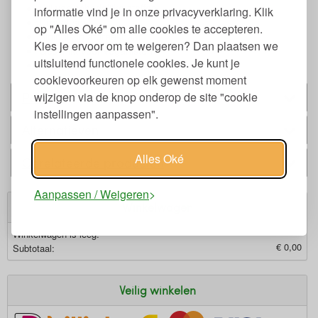
Vrij van schadelijke stoffen
informatie vind je in onze privacyverklaring. Klik
Droogt snel
op "Alles Oké" om alle cookies te accepteren.
Biologisch afbreekbaar
Kies je ervoor om te weigeren? Dan plaatsen we
Geschikt voor veganisten
uitsluitend functionele cookies. Je kunt je
Een spons gaat 3-5 maanden mee
cookievoorkeuren op elk gewenst moment
Past bij
wijzigen via de knop onderop de site "cookie
instellingen aanpassen".
Alternatieven
Alles Oké
Gerelateerde producten
Aanpassen / Weigeren
Winkelwagen
Winkelwagen is leeg.
€ 0,00
Subtotaal:
Veilig winkelen