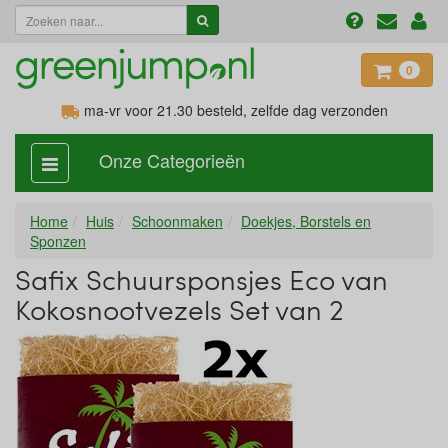
0
ma-vr voor 21.30
besteld, zelfde dag verzonden
Onze Categorieën
categorie
aan,
uit
Home
Huis
Schoonmaken
Doekjes, Borstels en
Sponzen
Safix Schuursponsjes Eco van
Kokosnootvezels Set van 2