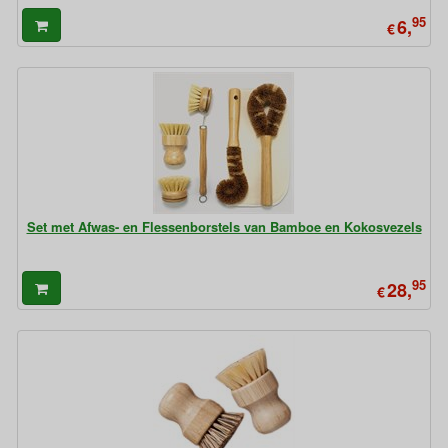
95
6,
€
Set met Afwas- en Flessenborstels van Bamboe en Kokosvezels
95
28,
€