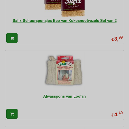
Safix Schuursponsjes Eco van Kokosnootvezels Set van 2
99
3,
€
Afwasspons van Loofah
49
4,
€