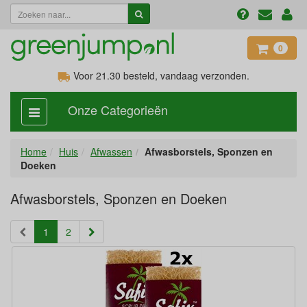
0
Voor 21.30
besteld, vandaag verzonden.
Onze Categorieën
categorie
aan,
uit
Home
Huis
Afwassen
Afwasborstels, Sponzen en
Doeken
Afwasborstels, Sponzen en Doeken
(current)
1
2