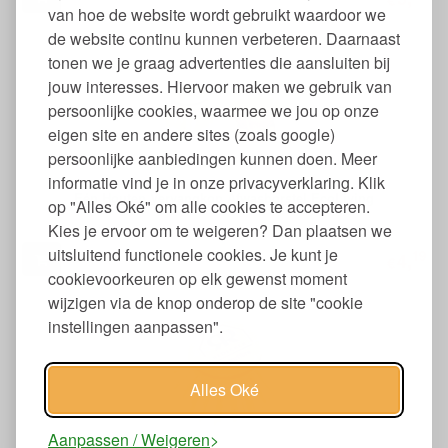
van hoe de website wordt gebruikt waardoor we
de website continu kunnen verbeteren. Daarnaast
tonen we je graag advertenties die aansluiten bij
jouw interesses. Hiervoor maken we gebruik van
persoonlijke cookies, waarmee we jou op onze
eigen site en andere sites (zoals google)
persoonlijke aanbiedingen kunnen doen. Meer
informatie vind je in onze privacyverklaring. Klik
Eén Houten Vervangkop Afwasborstel EcoLiving
op "Alles Oké" om alle cookies te accepteren.
Kies je ervoor om te weigeren? Dan plaatsen we
uitsluitend functionele cookies. Je kunt je
19
4,
€
cookievoorkeuren op elk gewenst moment
wijzigen via de knop onderop de site "cookie
instellingen aanpassen".
Alles Oké
Aanpassen / Weigeren