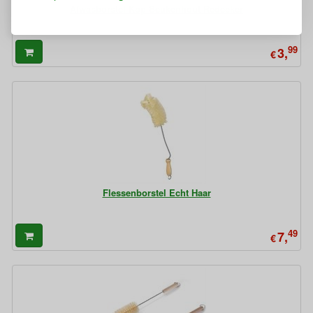
Afwasborstel Kop Beukenhout Redecker
99
3,
€
Flessenborstel Echt Haar
49
7,
€