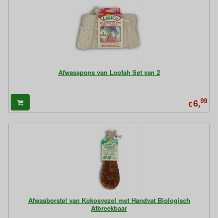
Afwasspons van Loofah Set van 2
99
6,
€
Afwasborstel van Kokosvezel met Handvat Biologisch
Afbreekbaar