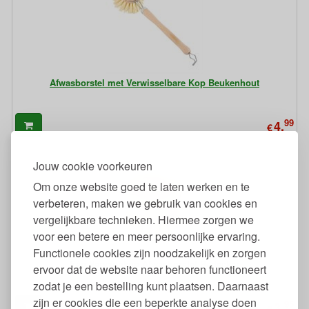
Afwasborstel met Verwisselbare Kop Beukenhout
99
4,
€
Jouw cookie voorkeuren
Om onze website goed te laten werken en te
verbeteren, maken we gebruik van cookies en
vergelijkbare technieken. Hiermee zorgen we
voor een betere en meer persoonlijke ervaring.
Functionele cookies zijn noodzakelijk en zorgen
Eén Vervangkop Afwasborstel Redecker
ervoor dat de website naar behoren functioneert
zodat je een bestelling kunt plaatsen. Daarnaast
zijn er cookies die een beperkte analyse doen
95
3,
€