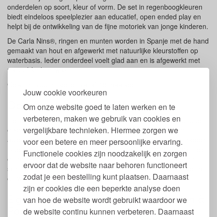
onderdelen op soort, kleur of vorm. De set in regenboogkleuren
biedt eindeloos speelplezier aan educatief, open ended play en
helpt bij de ontwikkeling van de fijne motoriek van jonge kinderen.
De Carla Nins®, ringen en munten worden in Spanje met de hand
gemaakt van hout en afgewerkt met natuurlijke kleurstoffen op
waterbasis. Ieder onderdeel voelt glad aan en is afgewerkt met
natuurlijke bijenwas.
Geschikt voor kinderen vanaf 18 maanden.
Jouw cookie voorkeuren
Open einde speelgoed Nins® Carla
Om onze website goed te laten werken en te
verbeteren, maken we gebruik van cookies en
Het duurzame houten speelgoed leent zich uitstekend voor open
vergelijkbare technieken. Hiermee zorgen we
ended play, het prikkelt en stimuleert de fantasie, bevordert
autonoom spel en de creativiteit van jonge kinderen. Er zijn geen
voor een betere en meer persoonlijke ervaring.
(spel)regels en limieten, het kind kiest zelf hoe, waar en wanneer
Functionele cookies zijn noodzakelijk en zorgen
er mee gespeeld wordt. Door de houten poppetjes, ringen en
ervoor dat de website naar behoren functioneert
schijfjes te classificeren, groeperen of sorteren op kleur of vorm
zodat je een bestelling kunt plaatsen. Daarnaast
ontwikkelt het logisch wiskundig denken van het kind.
zijn er cookies die een beperkte analyse doen
Eigenschappen Houten Ringen, Munten &
van hoe de website wordt gebruikt waardoor we
Poppetjes Grapat
de website continu kunnen verbeteren. Daarnaast