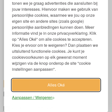
tonen we je graag advertenties die aansluiten bij
Open ended speelgoed
jouw interesses. Hiervoor maken we gebruik van
Set bestaat uit 120 onderdelen
Afmeting doos: 16 x 18 x 21 cm.
persoonlijke cookies, waarmee we jou op onze
Gemaakt van esdoorn en beukenhout uit duurzame bossen
eigen site en andere sites (zoals google)
Met een zakje van GOTS gecertificeerd katoen
persoonlijke aanbiedingen kunnen doen. Meer
Plasticvrij verpakt in kartonnen doosje
informatie vind je in onze privacyverklaring. Klik
Vrij van schadelijke stoffen
op "Alles Oké" om alle cookies te accepteren.
Gekleurd met verf op waterbasis
Stimuleert de creativiteit, fijne motoriek en fantasie
Kies je ervoor om te weigeren? Dan plaatsen we
Schoonmaken met een vochtige doek en direct afdrogen
uitsluitend functionele cookies. Je kunt je
Handgemaakt in Spanje
cookievoorkeuren op elk gewenst moment
PEFC gecertificeerd
wijzigen via de knop onderop de site "cookie
Bekroond met Spiel Gut award
instellingen aanpassen".
Niet geschikt om in water mee te spelen
Geschikt voor kinderen vanaf 18 maanden
toon alles
Alles Oké
Specificaties Grapat Nins® Carla, Rings &
Aanpassen / Weigeren
Coins
Natuurlijk speelgoed