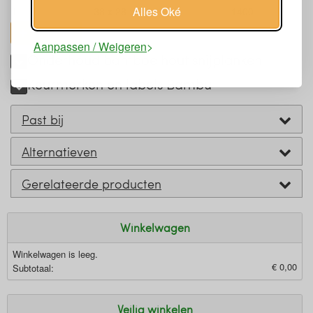
Alles Oké
L
38 x 28 x 2
1400
toon alles
Aanpassen / Weigeren
Onderhoud bamboe hout snijplanken
Keurmerken en labels Bambu
Past bij
Alternatieven
Gerelateerde producten
Winkelwagen
Winkelwagen is leeg.
€ 0,00
Subtotaal:
Veilig winkelen