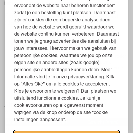
behandeld met een biologische plantaardige olie.
ervoor dat de website naar behoren functioneert
zodat je een bestelling kunt plaatsen. Daarnaast
Eigenschappen Snijplank Bamboe hout
zijn er cookies die een beperkte analyse doen
Classic van Bambu
van hoe de website wordt gebruikt waardoor we
Gecertificeerd biologisch bamboe
de website continu kunnen verbeteren. Daarnaast
Behandeld met biologische voedselveilige olie
tonen we je graag advertenties die aansluiten bij
Voedselveilige natuurlijke lijmstof
jouw interesses. Hiervoor maken we gebruik van
Aan beide zijden te gebruiken
persoonlijke cookies, waarmee we jou op onze
Vrij van hormoonverstorende en andere schadelijke stoffen
eigen site en andere sites (zoals google)
zoals BPA, schadelijke weekmakers (incl. ftalaten),
formaldehyde, PVC en zware metalen. Zonder melamine.
persoonlijke aanbiedingen kunnen doen. Meer
Niet geschikt voor vaatwasser en magnetron
informatie vind je in onze privacyverklaring. Klik
Verkrijgbaar in verschillende maten
op "Alles Oké" om alle cookies te accepteren.
Bamboe is vriendelijk voor je messen
Kies je ervoor om te weigeren? Dan plaatsen we
FSC gecertificeerd
uitsluitend functionele cookies. Je kunt je
Afmetingen en gewicht snijplanken
cookievoorkeuren op elk gewenst moment
bamboe
wijzigen via de knop onderop de site "cookie
instellingen aanpassen".
Maat
Afmetingen (cm)
Gewicht (gram)
M
30,5 x 20 x 1,5
590