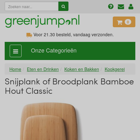
0
Voor 21.30
besteld, vandaag verzonden.
Onze Categorieën
categorie
aan,
uit
Home
Eten en Drinken
Koken en Bakken
Kookgerei
Snijplank of Broodplank Bamboe
Hout Classic