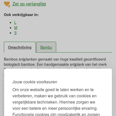
Zet op verlanglijst
Ook verkrijgbaar in:
L
M
S
Omschrijving
Bambu
Bamboe snijplanken gemaakt van hoge kwaliteit gecertificeerd
biologisch bamboe. Een handgemaakte snijplank van het merk
Bambu met mooie afgeronde hoeken. Ideaal voor het snijden van
groenten of brood, maar ook te gebruiken om mee te serveren of
als bordje voor brood. Het voordeel van bamboe is dat het weinig
Jouw cookie voorkeuren
vocht opneemt waardoor het niet zomaar kan scheuren of
Om onze website goed te laten werken en te
vervormen. De plank is verkrijgbaar in verschillende maten.
verbeteren, maken we gebruik van cookies en
Deze broodplank bestaat uit verschillende stroken bamboe. Deze
vergelijkbare technieken. Hiermee zorgen we
zijn aan elkaar gelijmd met een voedselveilige lijm op
voor een betere en meer persoonlijke ervaring.
waterbasis. Deze natuurlijk lijmstof is helemaal vrij van
formaldehyde en andere schadelijke stoffen. De plank is
Functionele cookies zijn noodzakelijk en zorgen