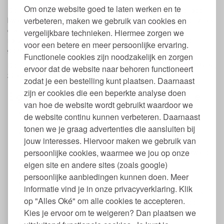
Om onze website goed te laten werken en te
De ronde bakvorm van Riess is duurzaam en van zeer goede
verbeteren, maken we gebruik van cookies en
kwaliteit. Door het gebruik van natuurlijke minerale bronnen zoals
o.a. staal, kwarts, klei en soda is de emaillen cakevorm
vergelijkbare technieken. Hiermee zorgen we
recyclebaar. De producten van Riess worden met de hand
voor een betere en meer persoonlijke ervaring.
gemaakt en zijn daardoor nooit helemaal hetzelfde.
Functionele cookies zijn noodzakelijk en zorgen
De ronde cake bakvorm is verkrijgbaar in 4 maten: 12 cm, 18 cm ,
ervoor dat de website naar behoren functioneert
22 cm en 24 cm diameter.
zodat je een bestelling kunt plaatsen. Daarnaast
zijn er cookies die een beperkte analyse doen
Eigenschappen ronde bakvorm emaille
van hoe de website wordt gebruikt waardoor we
Tulband vorm van emaille, met een glad, niet poreus
de website continu kunnen verbeteren. Daarnaast
oppervlak
tonen we je graag advertenties die aansluiten bij
Vrij van Teflon, PFAS, PFOA, hormoonverstorende en
jouw interesses. Hiervoor maken we gebruik van
andere schadelijke stoffen zoals BPA, schadelijke
persoonlijke cookies, waarmee we jou op onze
weekmakers (incl. ftalaten), formaldehyde, PVC en zware
metalen
eigen site en andere sites (zoals google)
Geschikt voor gas, inductie, keramiek en oven
persoonlijke aanbiedingen kunnen doen. Meer
Geschikt bij nikkelallergie
informatie vind je in onze privacyverklaring. Klik
Mogen in de vaatwasser. Omdat emaille eigenlijk glas is,
op "Alles Oké" om alle cookies te accepteren.
hou je de schaal het mooist glanzend door hem in de
Kies je ervoor om te weigeren? Dan plaatsen we
vaatwasser op het glasprogramma te wassen
Niet geschikt voor in de magnetron