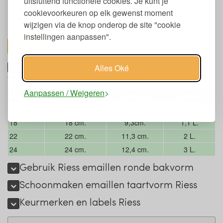
uitsluitend functionele cookies. Je kunt je
Handgemaakt
cookievoorkeuren op elk gewenst moment
Verkrijgbaar in 4 maten
wijzigen via de knop onderop de site "cookie
Verkrijgbaar in de kleur zwart
instellingen aanpassen".
toon alles
Afmetingen geëmailleerde ronde
Alles Oké
taartvorm Riess Zwart
Aanpassen / Weigeren
Maat
Diameter
Hoogte
Inhoud
12
12 cm.
5,8 cm.
0,3 L.
18
18 cm.
9,3cm.
1,1 L.
22
22 cm.
11,3 cm.
2 L.
24
24 cm.
12,4 cm.
3 L.
Gebruik Riess emaillen ronde bakvorm
Schoonmaken emaillen taartvorm Riess
Keurmerken en labels Riess