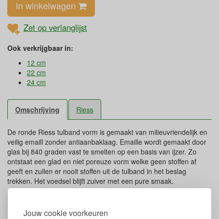
In winkelwagen
Zet op verlanglijst
Ook verkrijgbaar in:
12 cm
22 cm
24 cm
Omschrijving
Riess
De ronde Riess tulband vorm is gemaakt van milieuvriendelijk en
veilig emaill zonder antiaanbaklaag. Emaille wordt gemaakt door
glas bij 840 graden vast te smelten op een basis van ijzer. Zo
ontstaat een glad en niet poreuze vorm welke geen stoffen af
geeft en zullen er nooit stoffen uit de tulband in het beslag
trekken. Het voedsel blijft zuiver met een pure smaak.
Duurzame bakvorm Riess voor tulband en
cake
Jouw cookie voorkeuren