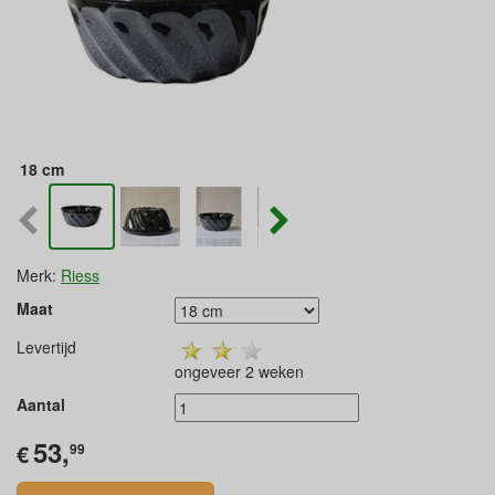
18 cm
Merk:
Riess
Maat
Levertijd
ongeveer 2 weken
Aantal
53,
€
99