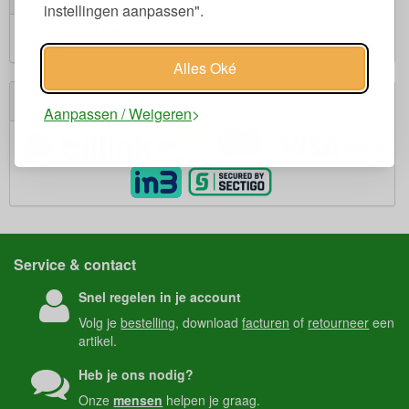
instellingen aanpassen".
Winkelwagen is leeg.
€ 0,00
Subtotaal:
Alles Oké
Veilig winkelen
Aanpassen / Weigeren
Service & contact
Snel regelen in je account
Volg je
bestelling
, download
facturen
of
retourneer
een
artikel.
Heb je ons nodig?
Onze
mensen
helpen je graag.