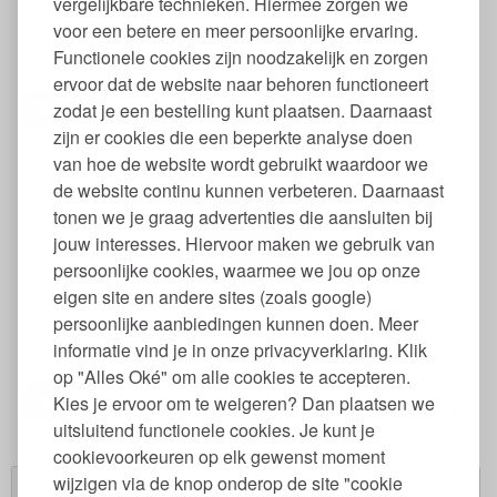
vergelijkbare technieken. Hiermee zorgen we
voor een betere en meer persoonlijke ervaring.
Emaillen Tulband Cakevorm Rond - 22 cm
Functionele cookies zijn noodzakelijk en zorgen
ervoor dat de website naar behoren functioneert
49
zodat je een bestelling kunt plaatsen. Daarnaast
70,
€
zijn er cookies die een beperkte analyse doen
van hoe de website wordt gebruikt waardoor we
de website continu kunnen verbeteren. Daarnaast
tonen we je graag advertenties die aansluiten bij
jouw interesses. Hiervoor maken we gebruik van
persoonlijke cookies, waarmee we jou op onze
eigen site en andere sites (zoals google)
persoonlijke aanbiedingen kunnen doen. Meer
Emaillen Tulband Cakevorm Rond - 24 cm
informatie vind je in onze privacyverklaring. Klik
op "Alles Oké" om alle cookies te accepteren.
49
77,
Kies je ervoor om te weigeren? Dan plaatsen we
€
uitsluitend functionele cookies. Je kunt je
cookievoorkeuren op elk gewenst moment
wijzigen via de knop onderop de site "cookie
Winkelwagen