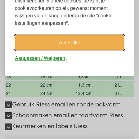
uitsluitend functionele cookies. Je kunt je
Handgemaakt
cookievoorkeuren op elk gewenst moment
Verkrijgbaar in 4 maten
wijzigen via de knop onderop de site "cookie
Verkrijgbaar in de kleur zwart
instellingen aanpassen".
toon alles
Afmetingen geëmailleerde ronde
Alles Oké
taartvorm Riess Zwart
Aanpassen / Weigeren
Maat
Diameter
Hoogte
Inhoud
12
12 cm.
5,8 cm.
0,3 L.
18
18 cm.
9,3cm.
1,1 L.
22
22 cm.
11,3 cm.
2 L.
24
24 cm.
12,4 cm.
3 L.
Gebruik Riess emaillen ronde bakvorm
Schoonmaken emaillen taartvorm Riess
Keurmerken en labels Riess