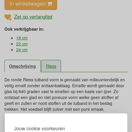
In winkelwagen
Zet op verlanglijst
Ook verkrijgbaar in:
18 cm
22 cm
24 cm
Omschrijving
Riess
De ronde Riess tulband vorm is gemaakt van milieuvriendelijk en
veilig emaill zonder antiaanbaklaag. Emaille wordt gemaakt door
glas bij 840 graden vast te smelten op een basis van ijzer. Zo
ontstaat een glad en niet poreuze vorm welke geen stoffen af
geeft en zullen er nooit stoffen uit de tulband in het beslag
trekken. Het voedsel blijft zuiver met een pure smaak.
Duurzame bakvorm Riess voor tulband en
cake
Jouw cookie voorkeuren