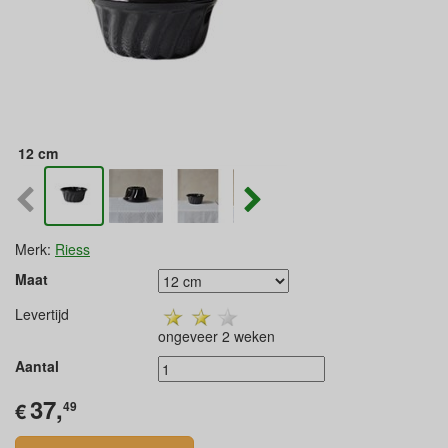
12 cm
Merk:
Riess
Maat
Levertijd
ongeveer 2 weken
Aantal
37,
€
49