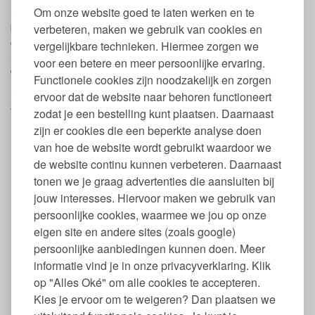
Om onze website goed te laten werken en te
De ronde bakvorm van Riess is duurzaam en van zeer goede
verbeteren, maken we gebruik van cookies en
kwaliteit. Door het gebruik van natuurlijke minerale bronnen zoals
o.a. staal, kwarts, klei en soda is de emaillen cakevorm
vergelijkbare technieken. Hiermee zorgen we
recyclebaar. De producten van Riess worden met de hand
voor een betere en meer persoonlijke ervaring.
gemaakt en zijn daardoor nooit helemaal hetzelfde.
Functionele cookies zijn noodzakelijk en zorgen
De ronde cake bakvorm is verkrijgbaar in 4 maten: 12 cm, 18 cm ,
ervoor dat de website naar behoren functioneert
22 cm en 24 cm diameter.
zodat je een bestelling kunt plaatsen. Daarnaast
zijn er cookies die een beperkte analyse doen
Eigenschappen ronde bakvorm emaille
van hoe de website wordt gebruikt waardoor we
Tulband vorm van emaille, met een glad, niet poreus
de website continu kunnen verbeteren. Daarnaast
oppervlak
tonen we je graag advertenties die aansluiten bij
Vrij van Teflon, PFAS, PFOA, hormoonverstorende en
jouw interesses. Hiervoor maken we gebruik van
andere schadelijke stoffen zoals BPA, schadelijke
persoonlijke cookies, waarmee we jou op onze
weekmakers (incl. ftalaten), formaldehyde, PVC en zware
metalen
eigen site en andere sites (zoals google)
Geschikt voor gas, inductie, keramiek en oven
persoonlijke aanbiedingen kunnen doen. Meer
Geschikt bij nikkelallergie
informatie vind je in onze privacyverklaring. Klik
Mogen in de vaatwasser. Omdat emaille eigenlijk glas is,
op "Alles Oké" om alle cookies te accepteren.
hou je de schaal het mooist glanzend door hem in de
Kies je ervoor om te weigeren? Dan plaatsen we
vaatwasser op het glasprogramma te wassen
Niet geschikt voor in de magnetron