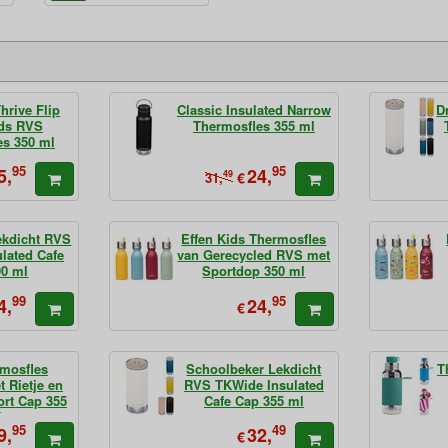
hrive Flip
Classic Insulated Narrow
D
ids RVS
Thermosfles 355 ml
es 350 ml
95
95
5,
24,
49
€
31,
ekdicht RVS
Effen Kids Thermosfles
lated Cafe
van Gerecycled RVS met
90 ml
Sportdop 350 ml
99
95
4,
24,
€
mosfles
Schoolbeker Lekdicht
T
t Rietje en
RVS TKWide Insulated
ort Cap 355
Cafe Cap 355 ml
l
95
49
9,
32,
€