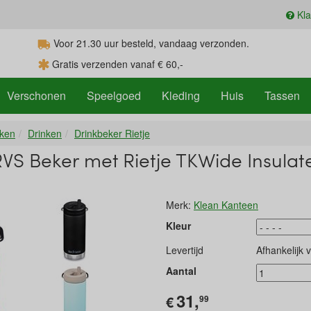
Kla
Voor 21.30
uur
besteld, vandaag verzonden.
Gratis verzenden vanaf € 60,-
Verschonen
Speelgoed
Kleding
Huis
Tassen
nken
Drinken
Drinkbeker Rietje
VS Beker met Rietje TKWide Insulat
Merk:
Klean Kanteen
Kleur
Levertijd
Afhankelijk 
Aantal
31,
€
99