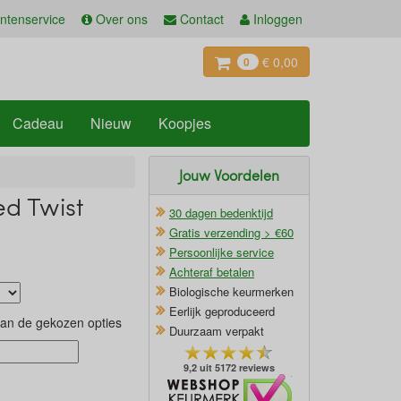
ntenservice
Over ons
Contact
Inloggen
€ 0,00
0
Cadeau
Nieuw
Koopjes
Jouw Voordelen
ed Twist
30 dagen bedenktijd
Gratis verzending > €60
Persoonlijke service
Achteraf betalen
Biologische keurmerken
Eerlijk geproduceerd
van de gekozen opties
Duurzaam verpakt
9,2 uit 5172 reviews
Oficieel Partner van Webshopkeurmerk