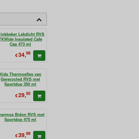
rinkbeker Lekdicht RVS
TKWide Insulated Cafe
Cap 473 ml
99
34,
€
Kids Thermosfles van
Gerecycled RVS met
Sportdop 350 ml
95
29,
€
hermos Bidon RVS met
Sportdop 475 ml
99
39,
€