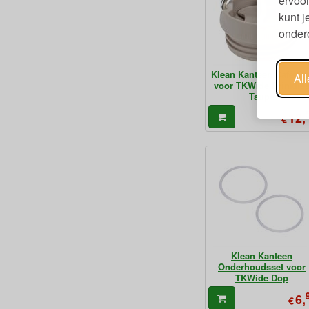
ervoor
kunt 
ondero
Klean Kanteen Café Ca
Al
voor TKWide Drinkfle
Taupe
12,
€
Klean Kanteen
Onderhoudsset voor
TKWide Dop
6,
€