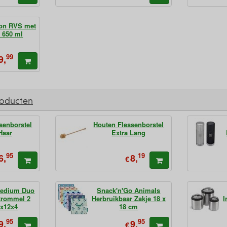
on RVS met
 650 ml
99
9,
roducten
senborstel
Houten Flessenborstel
Haar
Extra Lang
95
19
6,
8,
€
Medium Duo
Snack'n'Go Animals
trommel 2
Herbruikbaar Zakje 18 x
I
5x12x4
18 cm
95
95
9,
9,
€