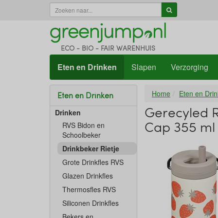
ECO - BIO - FAIR WARENHUIS
Eten en Drinken
Slapen
Verzorging
Home
Eten en Dri
Eten en Drinken
Gerecyled R
Drinken
Cap 355 ml
RVS Bidon en
Schoolbeker
Drinkbeker Rietje
Grote Drinkfles RVS
Glazen Drinkfles
Thermosfles RVS
Siliconen Drinkfles
Bekers en