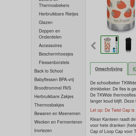
Thermosbekers
Herbruikbare Rietjes
Glazen
Doppen en
Onderdelen
Accessoires
Beschermhoesjes
Flessenborstels
Omschrijving
K
Back to School
Babyflessen BPA-vrij
De schoolbeker TKWide 
Broodtrommel RVS
drinkbeker. De fles is 
De TKWide thermosfless
Herbruikbare Zakjes
langer koud blijft. Dez
Thermosbakjes
Let op: De Twist Cap is
Bewaren en Meenemen
Klean Kanteen raadt de
Wecken en Fermenteren
voor hete dranken (hete
Invriezen
Cap of Loop Cap voor