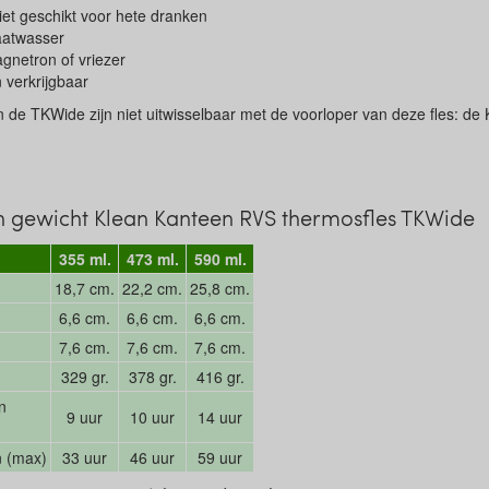
iet geschikt voor hete dranken
aatwasser
gnetron of vriezer
n verkrijgbaar
de TKWide zijn niet uitwisselbaar met de voorloper van deze fles: de
 gewicht Klean Kanteen RVS thermosfles TKWide
355 ml.
473 ml.
590 ml.
18,7 cm.
22,2 cm.
25,8 cm.
6,6 cm.
6,6 cm.
6,6 cm.
7,6 cm.
7,6 cm.
7,6 cm.
329 gr.
378 gr.
416 gr.
n
9 uur
10 uur
14 uur
n (max)
33 uur
46 uur
59 uur