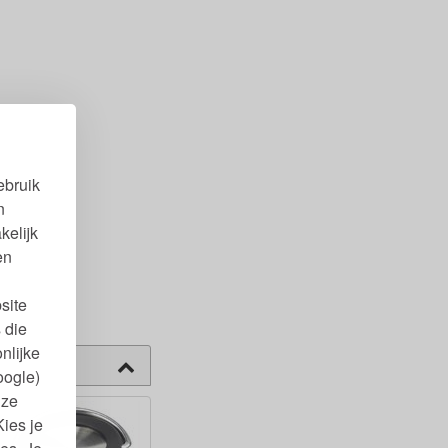
ebruik
n
kelijk
en
site
 die
nlijke
oogle)
nze
Kies je