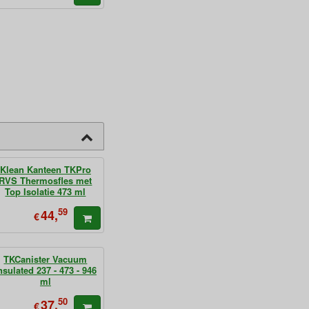
Klean Kanteen TKPro
RVS Thermosfles met
Top Isolatie 473 ml
59
44,
€
TKCanister Vacuum
nsulated 237 - 473 - 946
ml
50
37,
€