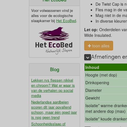
De Twist Cap is n
Fles mag in de v
Voor volwassenen vind je
Mag niet in de ma
alles voor de ecologische
slaapkamer bij
Het EcoBed
.
In diverse kleure
Let op:
Onderdelen van 
Wide Insulated.
toon alles
Afmetingen en
Inhoud
Blog
Hoogte (met dop)
Lekken rvs flessen nikkel
Drinkopening
en chroom? Wat er waar is
Diameter
van de verhalen op social
media
Gewicht
Nederlandse aardbeien
Isolatie* warme dranke
scoren dit jaar opvallend
met andere dop (max)
schoon, maar één goed jaar
is nog geen trend
Isolatie* koude dranke
Schoonheidsslaap of