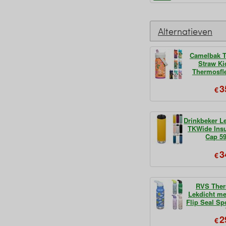
Alternatieven
Camelbak T
Straw K
Thermosfl
3
€
Drinkbeker L
TKWide Insu
Cap 5
3
€
RVS Ther
Lekdicht me
Flip Seal Sp
m
2
€