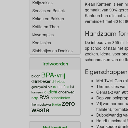
Knijpzakjes
Klean Kanteen is een n
gemaakt van 90% gerecy
Servies en Bestek
Kanteen hun uitstoot v
Koken en Bakken
vermindert met 60 tot 
Koffie en Thee
Handzaam form
IJsvormpjes
De inhoud van 355 ml is
Koeltasjes
op school of naar het s
Slabbetjes en Doekjes
zoeken. Ideaal voor ond
schoonmaken van de fl
Trefwoorden
Eigenschappen 
BPA-vrij
bidon
Met Twist Cap (ni
drinkbeker
drinkbus
Thermosfles van 
isoleerfles
gerecycled rvs
kid
lekdicht
onderweg
Gemaakt van 90%
kanteen
RVS
Dop van polyprop
schoolbeker
rietje
zero
Vrij van hormoonv
thermosbeker
tkwide
waste
ftalaten), forma
Dubbelwandig va
Houdt maximaal 
Voor koude dran
Het EcoBed