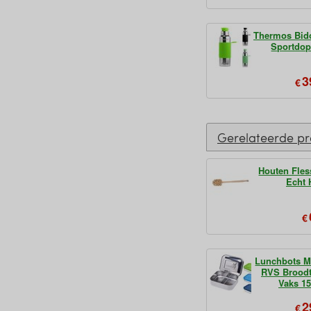
Thermos Bid
Sportdop
3
€
Gerelateerde p
Houten Fles
Echt 
€
Lunchbots 
RVS Brood
Vaks 1
2
€