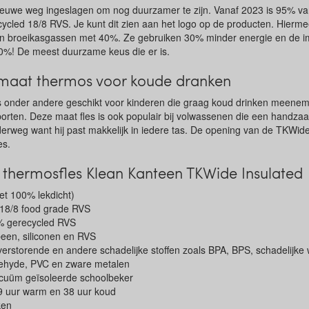
ieuwe weg ingeslagen om nog duurzamer te zijn. Vanaf 2023 is 95% v
cled 18/8 RVS. Je kunt dit zien aan het logo op de producten. Hierme
an broeikasgassen met 40%. Ze gebruiken 30% minder energie en de im
80%! De meest duurzame keus die er is.
aat thermos voor koude dranken
 onder andere geschikt voor kinderen die graag koud drinken meenemen
porten. Deze maat fles is ook populair bij volwassenen die een handz
erweg want hij past makkelijk in iedere tas. De opening van de TKWide 
es.
thermosfles Klean Kanteen TKWide Insulated
et 100% lekdicht)
18/8 food grade RVS
 gerecycled RVS
een, siliconen en RVS
erstorende en andere schadelijke stoffen zoals BPA, BPS, schadelijke
ldehyde, PVC en zware metalen
cuüm geïsoleerde schoolbeker
9 uur warm en 38 uur koud
ken