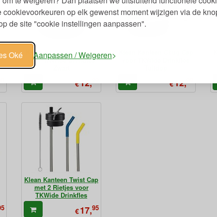
 om te weigeren? Dan plaatsen we uitsluitend functionele cooki
je cookievoorkeuren op elk gewenst moment wijzigen via de kno
p de site "cookie instellingen aanpassen".
p
Klean Kanteen Café Cap
Klean Kanteen Chug Cap
K
les Oké
Aanpassen / Weigeren
s
voor TKWide Drinkfles
voor TKWide Drinkfles
Zwart
Tuitdop
50
99
99
12,
12,
€
€
Klean Kanteen Twist Cap
met 2 Rietjes voor
TKWide Drinkfles
95
95
17,
€