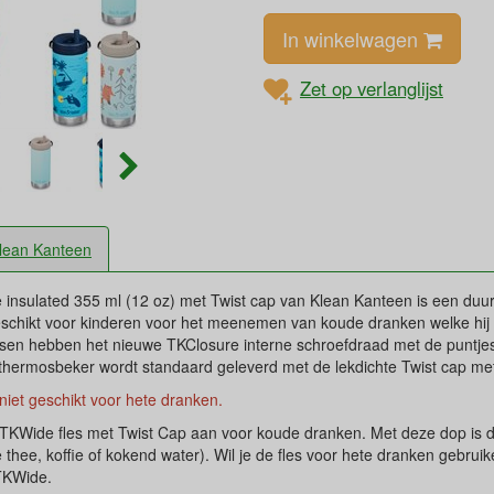
In winkelwagen
Zet op verlanglijst
lean Kanteen
insulated 355 ml (12 oz) met Twist cap van Klean Kanteen is een du
geschikt voor kinderen voor het meenemen van koude dranken welke hij 
en hebben het nieuwe TKClosure interne schroefdraad met de puntje
e thermosbeker wordt standaard geleverd met de lekdichte Twist cap met 
 niet geschikt voor hete dranken.
TKWide fles met Twist Cap aan voor koude dranken. Met deze dop is de 
 thee, koffie of kokend water). Wil je de fles voor hete dranken gebrui
 TKWide.