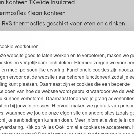
an Kanteen TKWide Insulated
thermosfles Klean Kanteen
 RVS thermosfles geschikt voor eten en drinken
n TKWide Insulated eenvoudig schoonmaken
cookie voorkeuren
ze website goed te laten werken en te verbeteren, maken we g
ookies en vergelijkbare technieken. Hiermee zorgen we voor ee
 en meer persoonlijke ervaring. Functionele cookies zijn noodza
gen ervoor dat de website naar behoren functioneert zodat je e
ling kunt plaatsen. Daarnaast zijn er cookies die een beperkte
se doen van hoe de website wordt gebruikt waardoor we de web
 labels Klean Kanteen
u kunnen verbeteren. Daarnaast tonen we je graag advertenties
iten bij jouw interesses. Hiervoor maken we gebruik van persoo
s, waarmee we jou op onze eigen site en andere sites (zoals g
nlijke aanbiedingen kunnen doen. Meer informatie vind je in o
yverklaring. Klik op "Alles Oké" om alle cookies te accepteren. 