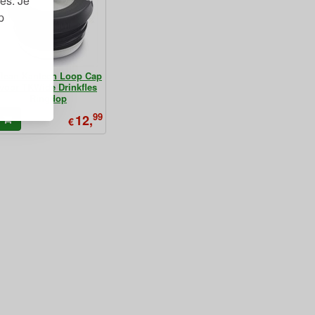
es. Je
p
lean Kanteen Loop Cap
voor TKWide Drinkfles
Ringdop
99
12,
€