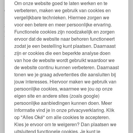
Om onze website goed te laten werken en te
mondstukje automatisch opent bij zuigen. Deze vind je onderaan
verbeteren, maken we gebruik van cookies en
de pagina bij 'Past bij'.
vergelijkbare technieken. Hiermee zorgen we
De fles is geschikt voor kinderen vanaf ongeveer 3 jaar. De
voor een betere en meer persoonlijke ervaring.
zachte siliconen drinktuit is vriendelijk voor kindermonden en
stimuleert zelfstandig drinken. En door het handvat is hij makkelijk
Functionele cookies zijn noodzakelijk en zorgen
te dragen.
ervoor dat de website naar behoren functioneert
zodat je een bestelling kunt plaatsen. Daarnaast
Eigenschappen RVS schoolbeker
zijn er cookies die een beperkte analyse doen
thermosfles Thrive Flip Straw Thermosfles
van hoe de website wordt gebruikt waardoor we
Lekdicht wanneer tuit dicht geklapt is
de website continu kunnen verbeteren. Daarnaast
Knoeidicht met opengeklapte tuit
tonen we je graag advertenties die aansluiten bij
Met Flip Bite Straw
jouw interesses. Hiervoor maken we gebruik van
Thermosfles van 18/8 RVS
persoonlijke cookies, waarmee we jou op onze
Dop van veilig #5 polypropyleen, tuit gemaakt van
eigen site en andere sites (zoals google)
medische kwaliteit siliconen
Vrij van hormoonverstorende en andere schadelijke stoffen
persoonlijke aanbiedingen kunnen doen. Meer
zoals BPA, BPS, schadelijke weekmakers (incl. ftalaten),
informatie vind je in onze privacyverklaring. Klik
formaldehyde, PVC en zware metalen
op "Alles Oké" om alle cookies te accepteren.
Met handig handvat
Kies je ervoor om te weigeren? Dan plaatsen we
Dubbelwandig vacuüm geïsoleerde schoolbeker
uitsluitend functionele cookies. Je kunt je
We raden hete dranken af (ivm het rietje en