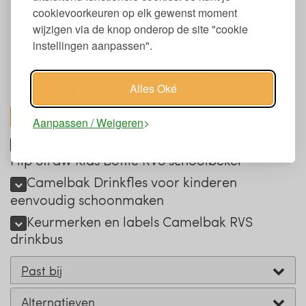
verbrandingsgevaar)
cookievoorkeuren op elk gewenst moment
Fles mag in het bovenste rek van de vaatwasser, maar de
wijzigen via de knop onderop de site "cookie
print blijft langer mooi door hem met de hand af te wassen
instellingen aanpassen".
Dop mag in de vaatwasser
Mag niet in de magnetron of vriezer
Aanbevolen voor kinderen vanaf 3 jaar
Alles Oké
In diverse varianten verkrijgbaar
toon alles
Aanpassen / Weigeren
Afmetingen en gewicht CamelBak Thrive
Flip Straw Kids Bottle RVS schoolbeker
Camelbak Drinkfles voor kinderen
eenvoudig schoonmaken
Keurmerken en labels Camelbak RVS
drinkbus
Past bij
Alternatieven