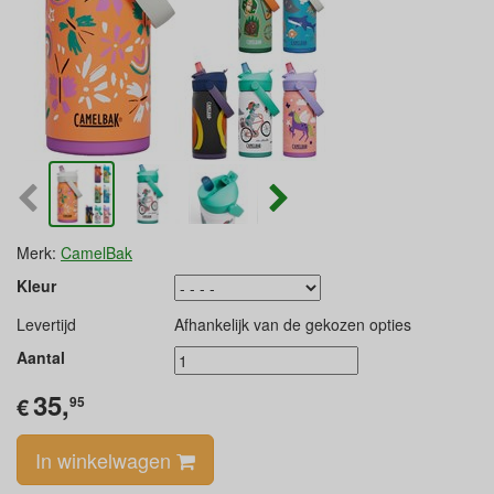
Merk:
CamelBak
Kleur
Levertijd
Afhankelijk van de gekozen opties
Aantal
35,
€
95
In winkelwagen