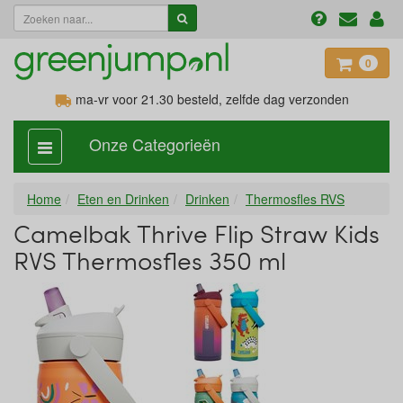
0
ma-vr voor 21.30
besteld, zelfde dag verzonden
Onze Categorieën
categorie
aan,
uit
Home
Eten en Drinken
Drinken
Thermosfles RVS
Camelbak Thrive Flip Straw Kids
RVS Thermosfles 350 ml