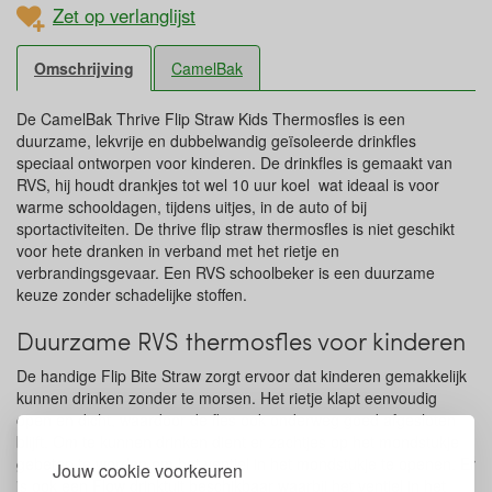
Zet op verlanglijst
Omschrijving
CamelBak
De CamelBak Thrive Flip Straw Kids Thermosfles is een
duurzame, lekvrije en dubbelwandig geïsoleerde drinkfles
speciaal ontworpen voor kinderen. De drinkfles is gemaakt van
RVS, hij houdt drankjes tot wel 10 uur koel wat ideaal is voor
warme schooldagen, tijdens uitjes, in de auto of bij
sportactiviteiten. De thrive flip straw thermosfles is niet geschikt
voor hete dranken in verband met het rietje en
verbrandingsgevaar. Een RVS schoolbeker is een duurzame
keuze zonder schadelijke stoffen.
Duurzame RVS thermosfles voor kinderen
De handige Flip Bite Straw zorgt ervoor dat kinderen gemakkelijk
kunnen drinken zonder te morsen. Het rietje klapt eenvoudig
open en dicht, waardoor de fles ook onderweg goed afgesloten
blijft. Om te kunnen drinken dient er zachtjes op het mondstukje
gebeten te worden om het ventiel in het mondstukje te openen. Er
Jouw cookie voorkeuren
is ook een Flow drinktuit beschikbaar waarbij het ventiel in het