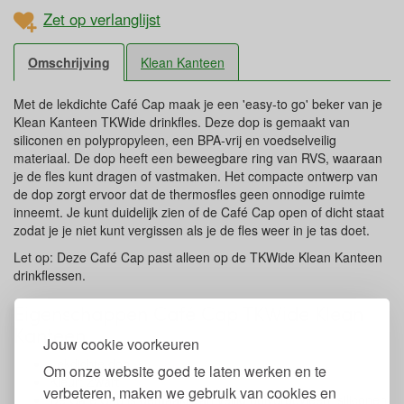
Zet op verlanglijst
Omschrijving
Klean Kanteen
Met de lekdichte Café Cap maak je een 'easy-to go' beker van je
Klean Kanteen TKWide drinkfles. Deze dop is gemaakt van
siliconen en polypropyleen, een BPA-vrij en voedselveilig
materiaal. De dop heeft een beweegbare ring van RVS, waaraan
je de fles kunt dragen of vastmaken. Het compacte ontwerp van
de dop zorgt ervoor dat de thermosfles geen onnodige ruimte
inneemt. Je kunt duidelijk zien of de Café Cap open of dicht staat
zodat je je niet kunt vergissen als je de fles weer in je tas doet.
Let op: Deze Café Cap past alleen op de TKWide Klean Kanteen
drinkflessen.
Eigenschappen Café Cap TKWide Klean
Kanteen
Jouw cookie voorkeuren
Lekdichte dop
Om onze website goed te laten werken en te
Kleur: Zwart
verbeteren, maken we gebruik van cookies en
De Café Cap is gemaakt van veilig polypropyleen, siliconen