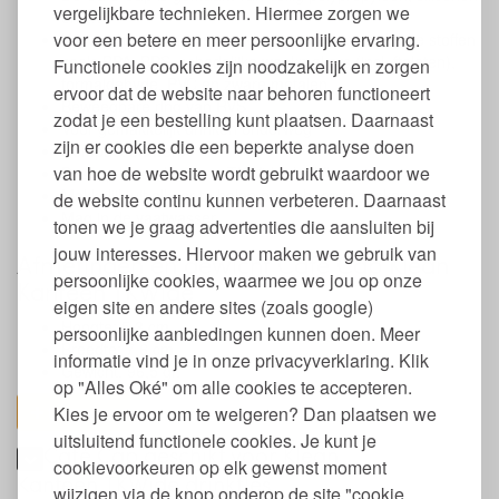
vergelijkbare technieken. Hiermee zorgen we
en RVS
voor een betere en meer persoonlijke ervaring.
Vrij van hormoonverstorende en andere schadelijke stoffen
zoals BPA, BPS, schadelijke weekmakers (incl. ftalaten),
Functionele cookies zijn noodzakelijk en zorgen
formaldehyde, PVC en zware metalen
ervoor dat de website naar behoren functioneert
Beweegbare ring van RVS
zodat je een bestelling kunt plaatsen. Daarnaast
Voor gemakkelijk drinken onderweg
zijn er cookies die een beperkte analyse doen
Compact ontwerp
van hoe de website wordt gebruikt waardoor we
Past op Klean Kanteen TKWide drinkflessen
Makkelijk uit elkaar te halen om schoon te maken
de website continu kunnen verbeteren. Daarnaast
Mag in de vaatwasser
tonen we je graag advertenties die aansluiten bij
jouw interesses. Hiervoor maken we gebruik van
Afmetingen en gewicht Café Cap Klean
persoonlijke cookies, waarmee we jou op onze
Kanteen TKWide
eigen site en andere sites (zoals google)
Hoogte: 5,3 cm.
persoonlijke aanbiedingen kunnen doen. Meer
Breedte: 7,6 cm.
informatie vind je in onze privacyverklaring. Klik
Gewicht: 96,5 gr.
op "Alles Oké" om alle cookies te accepteren.
Kies je ervoor om te weigeren? Dan plaatsen we
toon alles
uitsluitend functionele cookies. Je kunt je
Café Cap geschikt voor Klean
cookievoorkeuren op elk gewenst moment
Kanteen TKWide drinkfles
wijzigen via de knop onderop de site "cookie