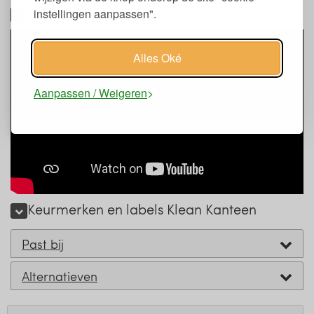
Schoonmaken en onderhoud dop
instellingen aanpassen".
Alles Oké
Aanpassen / Weigeren
Keurmerken en labels Klean Kanteen
Past bij
Alternatieven