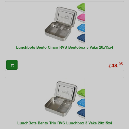
Lunchbots Bento Cinco RVS Bentobox 5 Vaks 20x15x4
95
48,
€
LunchBots Bento Trio RVS Lunchbox 3 Vaks 20x15x4