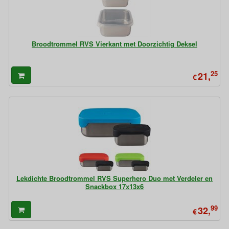
Broodtrommel RVS Vierkant met Doorzichtig Deksel
25
21,
€
Lekdichte Broodtrommel RVS Superhero Duo met Verdeler en
Snackbox 17x13x6
99
32,
€