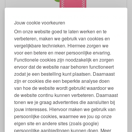
Lunchbots Dots Cover voor Medium RVS Broodtrommel 15x12x4
Jouw cookie voorkeuren
Om onze website goed te laten werken en te
95
5,
€
verbeteren, maken we gebruik van cookies en
vergelijkbare technieken. Hiermee zorgen we
voor een betere en meer persoonlijke ervaring.
Functionele cookies zijn noodzakelijk en zorgen
ervoor dat de website naar behoren functioneert
zodat je een bestelling kunt plaatsen. Daarnaast
zijn er cookies die een beperkte analyse doen
van hoe de website wordt gebruikt waardoor we
Lunchbots Medium Quad RVS Bentobox 4 Vaks 15x12x4
de website continu kunnen verbeteren. Daarnaast
tonen we je graag advertenties die aansluiten bij
jouw interesses. Hiervoor maken we gebruik van
95
32,
€
persoonlijke cookies, waarmee we jou op onze
eigen site en andere sites (zoals google)
persoonlijke aanbiedingen kunnen doen. Meer