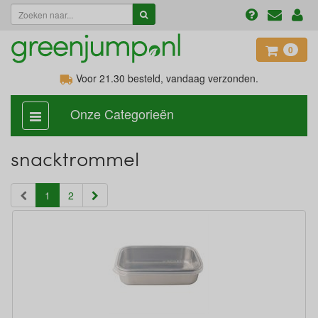
0
Voor 21.30
besteld, vandaag verzonden.
Onze Categorieën
categorie
aan,
uit
snacktrommel
(current)
1
2