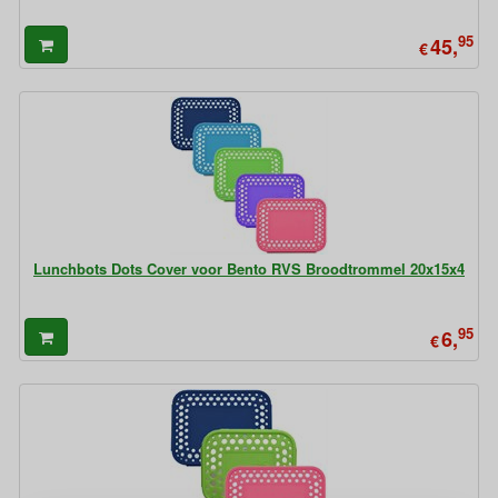
95
45,
€
Lunchbots Dots Cover voor Bento RVS Broodtrommel 20x15x4
95
6,
€