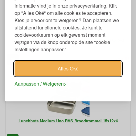
informatie vind je in onze privacyverklaring. Klik
op "Alles Oké" om alle cookies te accepteren.
Kies je ervoor om te weigeren? Dan plaatsen we
uitsluitend functionele cookies. Je kunt je
cookievoorkeuren op elk gewenst moment
Lunchbots Medium Trio RVS Broodtrommel 3 Vaks 15x12x4
wijzigen via de knop onderop de site "cookie
instellingen aanpassen".
95
31,
€
Alles Oké
Aanpassen / Weigeren
Lunchbots Medium Uno RVS Broodtrommel 15x12x4