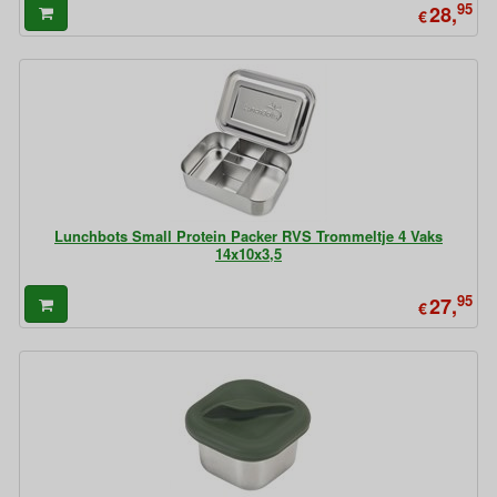
95
28,
€
Lunchbots Small Protein Packer RVS Trommeltje 4 Vaks
14x10x3,5
95
27,
€