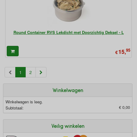
Round Container RVS Lekdicht met Doorzichtig Deksel - L
95
15,
€
(current)
1
2
Winkelwagen
Winkelwagen is leeg.
€ 0,00
Subtotaal:
Veilig winkelen