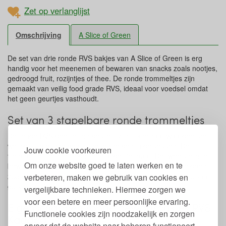
Zet op verlanglijst
Omschrijving
A Slice of Green
De set van drie ronde RVS bakjes van A Slice of Green is erg
handig voor het meenemen of bewaren van snacks zoals nootjes,
gedroogd fruit, rozijntjes of thee. De ronde trommeltjes zijn
gemaakt van veilig food grade RVS, ideaal voor voedsel omdat
het geen geurtjes vasthoudt.
Set van 3 stapelbare ronde trommeltjes
De ronde RVS doosjes en deksels zijn stapelbaar waardoor ze
weinig ruimte innemen bij het opbergen in de keuken. De
Jouw cookie voorkeuren
trommeltjes hebben ieder een ander formaat. De twee kleinste
Om onze website goed te laten werken en te
bewaarbakjes zijn ook ideaal om in een broodtrommel te doen
zodat je een extra vakje creëert waardoor je voedsel van elkaar
verbeteren, maken we gebruik van cookies en
gescheiden houdt.
vergelijkbare technieken. Hiermee zorgen we
voor een betere en meer persoonlijke ervaring.
Eigenschappen ronde bewaarbakjes RVS
Functionele cookies zijn noodzakelijk en zorgen
Kadapa
ervoor dat de website naar behoren functioneert