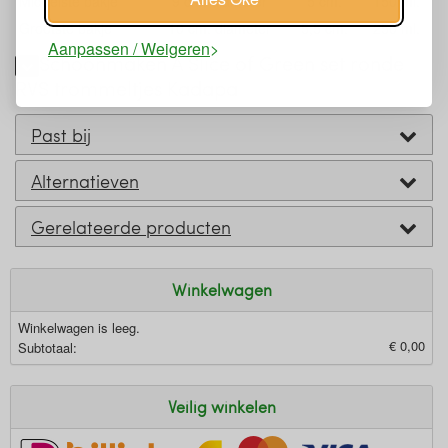
Middelste bakje
9 cm. diameter
5 cm.
150 ml.
Grootste bakje
10 cm. diameter
5,5 cm.
250 ml.
Aanpassen / Weigeren
Schoonmaken A Slice of Green set ronde
RVS trommeltjes Kadapa
Past bij
Alternatieven
Gerelateerde producten
Winkelwagen
Winkelwagen is leeg.
€ 0,00
Subtotaal:
Veilig winkelen