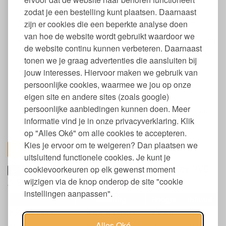
Set van 3 stuks met verschillende afmetingen
zodat je een bestelling kunt plaatsen. Daarnaast
Niet lekdicht, minder geschikt voor vloeibaar voedsel
zijn er cookies die een beperkte analyse doen
Gemaakt van food grade RVS (204)
van hoe de website wordt gebruikt waardoor we
Vrij van hormoonverstorende en andere schadelijke stoffen
de website continu kunnen verbeteren. Daarnaast
zoals BPA, BPS, schadelijke weekmakers (incl. ftalaten),
tonen we je graag advertenties die aansluiten bij
formaldehyde, PVC en zware metalen
Stapelbaar
jouw interesses. Hiervoor maken we gebruik van
Geschikt voor vaatwasser
persoonlijke cookies, waarmee we jou op onze
Niet geschikt voor in de magnetron
eigen site en andere sites (zoals google)
De producent raadt vriezer en oven af vanwege
persoonlijke aanbiedingen kunnen doen. Meer
verbrandingsgevaar en mogelijk verbuigen of splijten van
informatie vind je in onze privacyverklaring. Klik
het RVS
Geproduceerd in India
op "Alles Oké" om alle cookies te accepteren.
Kies je ervoor om te weigeren? Dan plaatsen we
toon alles
uitsluitend functionele cookies. Je kunt je
Afmetingen set van drie ronde bakjes RVS
cookievoorkeuren op elk gewenst moment
A Slice of Green Kadapa
wijzigen via de knop onderop de site "cookie
instellingen aanpassen".
Afmeting
Hoogte
Inhoud
Kleinste bakje
8 cm. diameter
4,8 cm.
100 ml.
Alles Oké