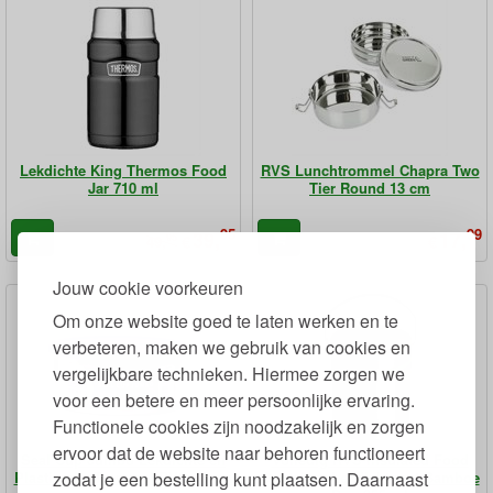
Lekdichte King Thermos Food
RVS Lunchtrommel Chapra Two
Jar 710 ml
Tier Round 13 cm
95
99
39,
17,
95
€
€
49,
Jouw cookie voorkeuren
Om onze website goed te laten werken en te
verbeteren, maken we gebruik van cookies en
vergelijkbare technieken. Hiermee zorgen we
voor een betere en meer persoonlijke ervaring.
Functionele cookies zijn noodzakelijk en zorgen
ervoor dat de website naar behoren functioneert
Seal Cup Jumbo Lekdichte en
Volledig RVS Insulated Food
zodat je een bestelling kunt plaatsen. Daarnaast
Plasticvrije Trommel RVS 18 cm
Container Lekdicht met Bamboe