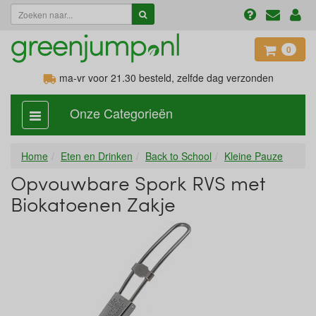
0
ma-vr voor 21.30
besteld, zelfde dag verzonden
Onze Categorieën
categorie
aan,
uit
Home
Eten en Drinken
Back to School
Kleine Pauze
Opvouwbare Spork RVS met
Biokatoenen Zakje