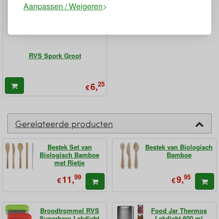
Aanpassen / Weigeren
RVS Spork Groot
25
6,
€
Gerelateerde producten
Bestek Set van
Bestek van Biologisch
Biologisch Bamboe
Bamboe
met Rietje
99
95
11,
9,
€
€
Broodtrommel RVS
Food Jar Thermos
Superhero Lekdicht
Lekdicht 600 ml