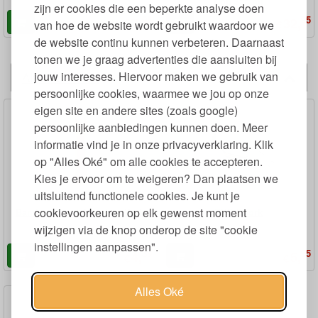
Dop 355 ml
zijn er cookies die een beperkte analyse doen
95
95
27,
32,
van hoe de website wordt gebruikt waardoor we
€
€
de website continu kunnen verbeteren. Daarnaast
tonen we je graag advertenties die aansluiten bij
jouw interesses. Hiervoor maken we gebruik van
Alternatieven
persoonlijke cookies, waarmee we jou op onze
eigen site en andere sites (zoals google)
persoonlijke aanbiedingen kunnen doen. Meer
informatie vind je in onze privacyverklaring. Klik
op "Alles Oké" om alle cookies te accepteren.
Kies je ervoor om te weigeren? Dan plaatsen we
uitsluitend functionele cookies. Je kunt je
cookievoorkeuren op elk gewenst moment
Bamboe Spork Lepel en Vork
RVS Spork
wijzigen via de knop onderop de site "cookie
instellingen aanpassen".
39
95
4,
5,
€
€
Alles Oké