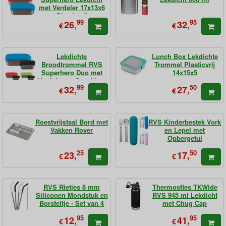
met Verdeler 17x13x6
Plasticvrij
99
95
26,
32,
€
€
Lekdichte
Lunch Box Lekdichte
Broodtrommel RVS
Trommel Plasticvrij
Superhero Duo met
14x15x5
Verdeler en Snackbox
99
50
32,
27,
17x13x6
€
€
Roestvrijstaal Bord met
RVS Kinderbestek Vork
Vakken Rover
en Lepel met
Opbergetui
25
50
23,
17,
€
€
RVS Rietjes 8 mm
Thermosfles TKWide
Siliconen Mondstuk en
RVS 945 ml Lekdicht
Borsteltje - Set van 4
met Chug Cap
95
95
12,
41,
€
€