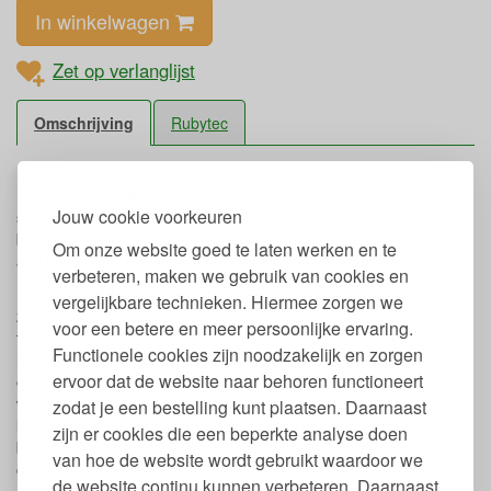
In winkelwagen
Zet op verlanglijst
Omschrijving
Rubytec
Deze broodtrommel van Rubytec Superhero is van hoogwaardig
18/8 RVS gemaakt en plasticvrij. De brooddoos sluit met een
Jouw cookie voorkeuren
siliconen deksel waardoor de lunchbox lekdicht is. De RVS
broodtrommel is voedselveilig en geeft geen smaken en geuren
Om onze website goed te laten werken en te
af. De duurzame lunchbox is vaatwasmachinebestendig.
verbeteren, maken we gebruik van cookies en
De lunchbox wordt geleverd met een uitneembare vakverdeler
vergelijkbare technieken. Hiermee zorgen we
zodat je zelf kunt bepalen of en hoe groot je de vakken in de
voor een betere en meer persoonlijke ervaring.
trommel maakt. Heel handig als je bijvoorbeeld brood en fruit wilt
Functionele cookies zijn noodzakelijk en zorgen
meenemen en dit gescheiden wilt houden. Het voedsel past in
ervoor dat de website naar behoren functioneert
één broodtrommel en raakt elkaar toch niet. Pas wel op met
vocht. De RVS verdeler is niet lekdicht. Voor fruit waar sap uit
zodat je een bestelling kunt plaatsen. Daarnaast
loopt, raden we aan de Superhero Snackbox 0,3 l in de
zijn er cookies die een beperkte analyse doen
broodtrommel te doen, deze is apart verkrijgbaar en vindt je
van hoe de website wordt gebruikt waardoor we
onderaan de pagina bij 'past bij'.
de website continu kunnen verbeteren. Daarnaast