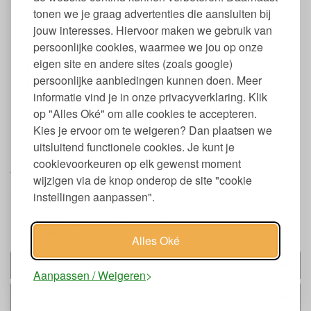
Eigenschappen Superhero Lunchbox
tonen we je graag advertenties die aansluiten bij
Lekdicht
jouw interesses. Hiervoor maken we gebruik van
persoonlijke cookies, waarmee we jou op onze
Lekdicht door het siliconen deksel
eigen site en andere sites (zoals google)
Van hoogwaardig 18/8 roest vrij staal
persoonlijke aanbiedingen kunnen doen. Meer
Met uitneembare vakverdeler
informatie vind je in onze privacyverklaring. Klik
Past bij de sidekick snackbox van 0,3 liter
Geschikt voor vaatwasser, vriezer en oven
op "Alles Oké" om alle cookies te accepteren.
Mag niet in de magnetron
Kies je ervoor om te weigeren? Dan plaatsen we
Verkrijgbaar in verschillende kleuren
uitsluitend functionele cookies. Je kunt je
cookievoorkeuren op elk gewenst moment
Afmeting RVS Lunchtrommel Superhero
wijzigen via de knop onderop de site "cookie
Rubytec
instellingen aanpassen".
Inhoud: 0,8 liter
Afmeting: 17,3 x 13,3 x 6,2 cm.
Gewicht: 260 gr.
Alles Oké
Past bij
Aanpassen / Weigeren
Alternatieven