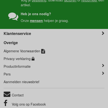
Volg je
bestelling
, download
facturen
of
retourneer
een
artikel.
Heb je ons nodig?
Onze
mensen
helpen je graag.
Klantenservice
Overige
Algemene Voorwaarden
Privacy verklaring
Productinformatie
Pers
Aanmelden nieuwsbrief
Contact
Volg ons op
Facebook