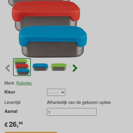
Merk:
Rubytec
Kleur
Levertijd
Afhankelijk van de gekozen opties
Aantal
26,
€
99