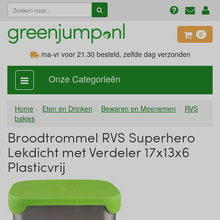
0
ma-vr voor 21.30
besteld, zelfde dag verzonden
Onze Categorieën
categorie
aan,
uit
Home
Eten en Drinken
Bewaren en Meenemen
RVS
bakjes
Broodtrommel RVS Superhero
Lekdicht met Verdeler 17x13x6
Plasticvrij