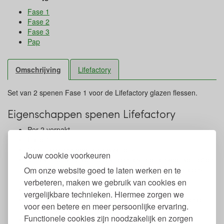
Fase 1
Fase 2
Fase 3
Pap
Omschrijving
Lifefactory
Set van 2 spenen Fase 1 voor de Lifefactory glazen flessen.
Eigenschappen spenen Lifefactory
Per 2 verpakt
Fase 1
Van siliconen (medische kwaliteit)
Jouw cookie voorkeuren
Vrij van hormoonverstorende en andere schadelijke stoffen
Om onze website goed te laten werken en te
zoals BPA, BPS, schadelijke weekmakers (incl. ftalaten),
formaldehyde, PVC en zware metalen
verbeteren, maken we gebruik van cookies en
Geschikt voor glazen fles Lifefactory
vergelijkbare technieken. Hiermee zorgen we
De Lifefactory spenen passen
niet
op de flessen van dr.
voor een betere en meer persoonlijke ervaring.
Browns en Hevea
Functionele cookies zijn noodzakelijk en zorgen
Mag in de vaatwasser