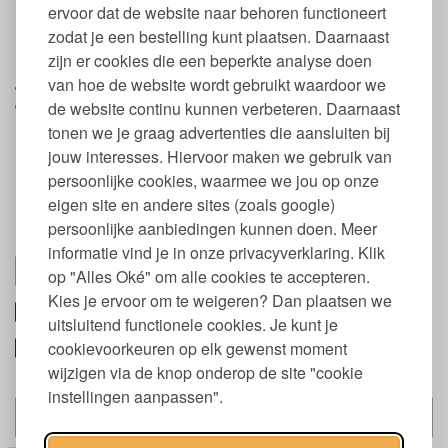
ervoor dat de website naar behoren functioneert
Mag uitgekookt worden (zonder dop en ring)
zodat je een bestelling kunt plaatsen. Daarnaast
Maten spenen glazen fles Lifefactory
zijn er cookies die een beperkte analyse doen
van hoe de website wordt gebruikt waardoor we
Je merkt vaak aan je kindje of je een grotere speen kunt
gebruiken. De fases zijn een richtlijn.
de website continu kunnen verbeteren. Daarnaast
tonen we je graag advertenties die aansluiten bij
Fases
Geschikt voor
jouw interesses. Hiervoor maken we gebruik van
Fase 1
0-3 maanden
persoonlijke cookies, waarmee we jou op onze
Fase 2
3-6 maanden
eigen site en andere sites (zoals google)
heeft een Y-vormige opening, is geschikt voor 6
persoonlijke aanbiedingen kunnen doen. Meer
Papspeen
maanden en ouder
informatie vind je in onze privacyverklaring. Klik
toon alles
op "Alles Oké" om alle cookies te accepteren.
Kies je ervoor om te weigeren? Dan plaatsen we
Vervanging speen
uitsluitend functionele cookies. Je kunt je
Schoonmaken speen Lifefactory voor
cookievoorkeuren op elk gewenst moment
glazen fles
wijzigen via de knop onderop de site "cookie
instellingen aanpassen".
Alternatieven