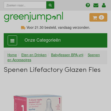
0
Voor 21.30
besteld, vandaag verzonden.
Onze Categorieën
categorie
aan,
uit
Home
Eten en Drinken
Babyflessen BPA-vrij
Spenen
en Accessoires
Spenen Lifefactory Glazen Fles