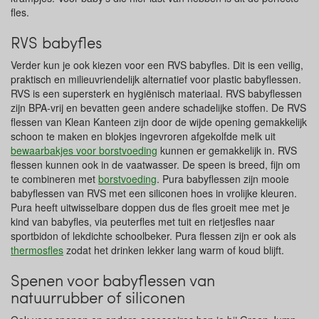
fles.
RVS babyfles
Verder kun je ook kiezen voor een RVS babyfles. Dit is een veilig,
praktisch en milieuvriendelijk alternatief voor plastic babyflessen.
RVS is een supersterk en hygiënisch materiaal. RVS babyflessen
zijn BPA-vrij en bevatten geen andere schadelijke stoffen. De RVS
flessen van Klean Kanteen zijn door de wijde opening gemakkelijk
schoon te maken en blokjes ingevroren afgekolfde melk uit
bewaarbakjes voor borstvoeding
kunnen er gemakkelijk in. RVS
flessen kunnen ook in de vaatwasser. De speen is breed, fijn om
te combineren met
borstvoeding
. Pura babyflessen zijn mooie
babyflessen van RVS met een siliconen hoes in vrolijke kleuren.
Pura heeft uitwisselbare doppen dus de fles groeit mee met je
kind van babyfles, via peuterfles met tuit en rietjesfles naar
sportbidon of lekdichte schoolbeker. Pura flessen zijn er ook als
thermosfles
zodat het drinken lekker lang warm of koud blijft.
Spenen voor babyflessen van
natuurrubber of siliconen