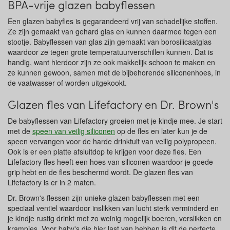
BPA-vrije glazen babyflessen
Een glazen babyfles is gegarandeerd vrij van schadelijke stoffen.
Ze zijn gemaakt van gehard glas en kunnen daarmee tegen een
stootje. Babyflessen van glas zijn gemaakt van borosilicaatglas
waardoor ze tegen grote temperatuurverschillen kunnen. Dat is
handig, want hierdoor zijn ze ook makkelijk schoon te maken en
ze kunnen gewoon, samen met de bijbehorende siliconenhoes, in
de vaatwasser of worden uitgekookt.
Glazen fles van Lifefactory en Dr. Brown's
De babyflessen van Lifefactory groeien met je kindje mee. Je start
met de
speen van veilig siliconen
op de fles en later kun je de
speen vervangen voor de harde drinktuit van veilig polypropeen.
Ook is er een platte afsluitdop te krijgen voor deze fles. Een
Lifefactory fles heeft een hoes van siliconen waardoor je goede
grip hebt en de fles beschermd wordt. De glazen fles van
Lifefactory is er in 2 maten.
Dr. Brown's flessen zijn unieke glazen babyflessen met een
speciaal ventiel waardoor inslikken van lucht sterk verminderd en
je kindje rustig drinkt met zo weinig mogelijk boeren, verslikken en
krampjes. Voor baby's die hier last van hebben is dit de perfecte