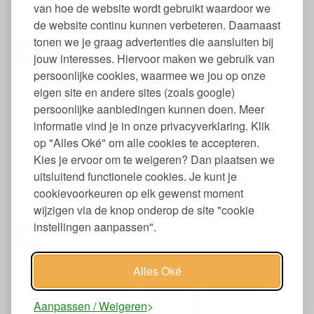
van hoe de website wordt gebruikt waardoor we
Babyfles RVS zonder Plastic Meegroeiend 150 ml
de website continu kunnen verbeteren. Daarnaast
tonen we je graag advertenties die aansluiten bij
99
20,
€
jouw interesses. Hiervoor maken we gebruik van
persoonlijke cookies, waarmee we jou op onze
eigen site en andere sites (zoals google)
persoonlijke aanbiedingen kunnen doen. Meer
informatie vind je in onze privacyverklaring. Klik
op "Alles Oké" om alle cookies te accepteren.
Kies je ervoor om te weigeren? Dan plaatsen we
uitsluitend functionele cookies. Je kunt je
cookievoorkeuren op elk gewenst moment
Babyfles RVS zonder Plastic 325 ml
wijzigen via de knop onderop de site "cookie
instellingen aanpassen".
99
24,
€
Alles Oké
Aanpassen / Weigeren