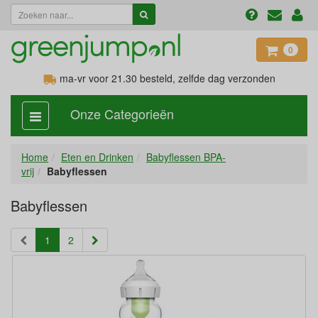
0
ma-vr voor 21.30
besteld, zelfde dag verzonden
Onze Categorieën
categorie
aan,
uit
Home
Eten en Drinken
Babyflessen BPA-
vrij
Babyflessen
Babyflessen
(current)
1
2