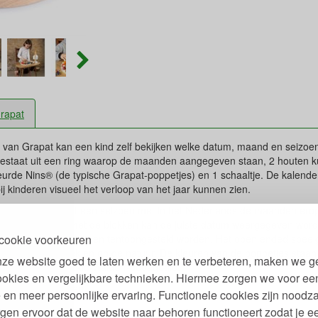
rapat
 van Grapat kan een kind zelf bekijken welke datum, maand en seizoen
bestaat uit een ring waarop de maanden aangegeven staan, 2 houten
urde Nins® (de typische Grapat-poppetjes) en 1 schaaltje. De kalender
 kinderen visueel het verloop van het jaar kunnen zien.
g vertegenwoordigt een seizoen met in het Nederlands de maanden erop
oor een maand, met de blokken kan de juiste datum weergegeven worde
atten' uit ieder seizoen tentoongesteld worden. Het open ended speel
cookie voorkeuren
aldorf-pedagogiek en op de natuur. De kleuren van de poppetjes staan
ze website goed te laten werken en te verbeteren, maken we g
t de kleuren uit de Waldorf-pedagogie.
ookies en vergelijkbare technieken. Hiermee zorgen we voor ee
 vanaf 12 maanden.
 en meer persoonlijke ervaring. Functionele cookies zijn noodza
gen ervoor dat de website naar behoren functioneert zodat je e