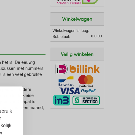
Winkelwagen
Winkelwagen is leeg.
€ 0,00
Subtotaal:
Veilig winkelen
 het is. De eeuwig
 kubussen met nummers
 is een veel gebruikte
 gedrukt. Iedere
n en in de kleine
goed van Grapat is
 ieder voor een maand,
ebruik
n
kelijk
en