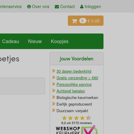
ntenservice
Over ons
Contact
Inloggen
€ 0,00
0
Cadeau
Nieuw
Koopjes
etjes
Jouw Voordelen
30 dagen bedenktijd
Gratis verzending > €60
Persoonlijke service
Achteraf betalen
Biologische keurmerken
Eerlijk geproduceerd
Duurzaam verpakt
9,2 uit 5172 reviews
Oficieel Partner van Webshopkeurmerk