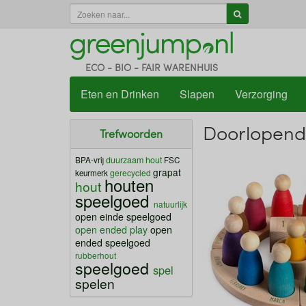
ECO - BIO - FAIR WARENHUIS
Eten en Drinken
Slapen
Verzorging
Doorlopende
Trefwoorden
BPA-vrij
duurzaam hout
FSC
grapat
gerecycled
keurmerk
houten
hout
speelgoed
natuurlijk
open einde speelgoed
open ended play
open
ended speelgoed
rubberhout
speelgoed
spel
spelen