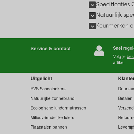
Specificaties
Natuurlijk sp
Keurmerken e
Service & contact
Snel regel
Volg je
bes
artikel.
Uitgelicht
Klante
RVS Schoolbekers
Duurza
Natuurlijke zonnebrand
Betalen
Ecologische kindermatrassen
Verzend
Milieuvriendelijke luiers
Retourne
Plaatstalen pannen
Levertij