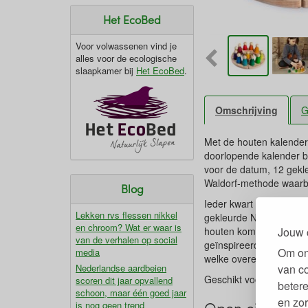
Het EcoBed
Voor volwassenen vind je
alles voor de ecologische
slaapkamer bij
Het EcoBed
.
Omschrijving
G
Met de houten kalender
doorlopende kalender 
voor de datum, 12 gekle
Waldorf-methode waarbij
Blog
Ieder kwart van de rin
Lekken rvs flessen nikkel
gekleurde Nin® staat v
en chroom? Wat er waar is
houten kom kunnen 'sch
Jouw 
van de verhalen op social
geïnspireerd door de W
Om on
media
welke overeen komen me
Nederlandse aardbeien
van c
Geschikt voor kinderen
scoren dit jaar opvallend
betere
schoon, maar één goed jaar
en zor
is nog geen trend