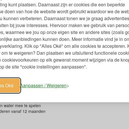
eelgoed Grapat Perpetual Calendar
ling kunt plaatsen. Daarnaast zijn er cookies die een beperkte
elgoed leent zich uitstekend voor open ended play, het prikkelt en sti
se doen van hoe de website wordt gebruikt waardoor we de web
en de creativiteit van jonge kinderen. Er zijn geen (spel)regels en limie
u kunnen verbeteren. Daarnaast tonen we je graag advertenties
er mee gespeeld wordt.
iten bij jouw interesses. Hiervoor maken we gebruik van persoo
Kalender en Nins® van hout
s, waarmee we jou op onze eigen site en andere sites (zoals g
nlijke aanbiedingen kunnen doen. Meer informatie vind je in o
lender
yverklaring. Klik op "Alles Oké" om alle cookies te accepteren. 
9 onderdelen
 om te weigeren? Dan plaatsen we uitsluitend functionele cooki
 x 17 x 7,2 cm.
kenhout uit duurzame bossen
je cookievoorkeuren op elk gewenst moment wijzigen via de kno
t in kartonnen doosje
p de site "cookie instellingen aanpassen".
ke stoffen
f op waterbasis
tiviteit, fijne motoriek en fantasie
les Oké
Aanpassen / Weigeren
een vochtige doek en direct afdrogen
Spanje
erd
in water mee te spelen
nderen vanaf 12 maanden