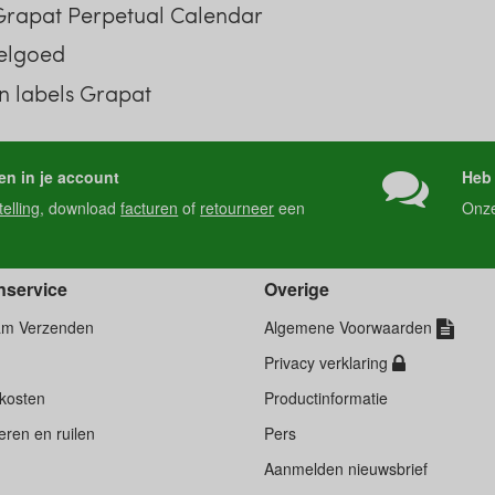
 Grapat Perpetual Calendar
eelgoed
n labels Grapat
en in je account
Heb 
telling
, download
facturen
of
retourneer
een
Onz
nservice
Overige
am Verzenden
Algemene Voorwaarden
Privacy verklaring
kosten
Productinformatie
ren en ruilen
Pers
d
Aanmelden nieuwsbrief