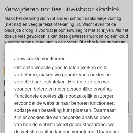
Verwijderen notities uitwisbaar kladblok
Maak het cleaning cloth (of ander) schoonmaakdoekje vochtig
(niet nat) en veeg je tekst of tekening uit. Wacht even tot de
bladzijde droog is voordat je opnieuw begint met schrijven. Als het
doekje vies geworden is kan deze gewassen worden op een koud
wasprogramma, mag niet in de droger. Of gebruik het gummetje
achter op de pen. Na een aantal jaar zal de inkt op de
pagina's langzaam vervagen, wil je notities of tekeningen langer
Jouw cookie voorkeuren
bewaren maak er dan een scan of foto van.
Om onze website goed te laten werken en te
toon alles
verbeteren, maken we gebruik van cookies en
Wat is steenpapier
vergelijkbare technieken. Hiermee zorgen we
voor een betere en meer persoonlijke ervaring.
MOYU keurmerken en labels
Functionele cookies zijn noodzakelijk en zorgen
ervoor dat de website naar behoren functioneert
Past bij
zodat je een bestelling kunt plaatsen. Daarnaast
zijn er cookies die een beperkte analyse doen
van hoe de website wordt gebruikt waardoor we
de website continu kunnen verbeteren. Daarnaast