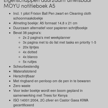
MOYU notitieboek A5
Incl. 1 pilot Frixion Ball Pen zwart en Cleaning cloth
schoonmaakdoekje
Afmeting boekje: A5 formaat 14,8 x 21 cm
Duurzaam alternatief voor papieren schrijfboekje
Bevat 38 pagina's:
2x 2 pagina's met weekplanner
3x pagina met to do list met tasks en priority 1-5
20x lijntjes
4x dotted
4x blanco
5x ruitjes
Scheurbestendig
Waterafstotend
Herschrijfbaar
Met ringband en penloop om de pen in te bewaren
Zero waste
Voor ieder boekje wordt een boom gepland in
samenwerking met Trees for Kenya
ISO 14001:2004, 2C-zilver en Castor Gaea KIWA
gecertificeerd