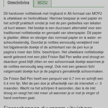
Omschrijving
MOYU
Dit hardcover notitieboek met ringband in A5-formaat van MOYU
is uitwisbaar en herbruikbaar. Hiermee bespaar je veel papier en
het schrijft praktisch omdat je met de pen gedeeltes van teksten
uit kunt wissen. Het boekje is een duurzaam alternatief voor een
traditioneel notitieboekje en gemaakt van steenpapier. Dit papier
is gladder, dikker en steviger dan normaal papier en is water- en
scheurbestendig. Doordat je notities eenvoudig verwijderd met
het bijgeleverde doekje of de achterkant van de pen kun je
pagina's meer dan 500x beschrijven. Het uitwisbare notitieboekje
wordt geleverd met een pilot Frixion Ball Pen welke snel droogt en
daardoor goed blijft zitten en een schoonmaak doekje waarmee je
de notities eenvoudig weg veegt. Ook met een gewoon licht
natgemaakt doekje kun je de pagina's gemakkelijk schoonmaken.
De Frixion Ball Pen heeft een penpunt van 0.7 mm en schrijft een
0.4 mm lijn. Met de pen doe je afhankelijk van de intensiteit +/- 3
maanden. Wacht na het schrijven 8 seconden, dan is de inkt
droog en veegt het niet meer uit wanneer je er met je vinger of
hand overheen gaat.
Eigenschappen duurzaam uitwisbaar