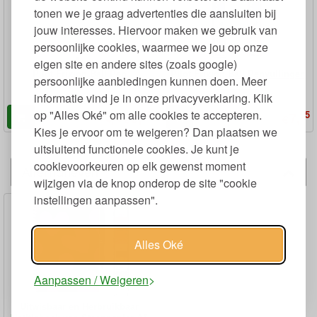
tonen we je graag advertenties die aansluiten bij
jouw interesses. Hiervoor maken we gebruik van
persoonlijke cookies, waarmee we jou op onze
eigen site en andere sites (zoals google)
Pilot Frixion Ball Pen
Pilot Frixion Ball Penvullingen
persoonlijke aanbiedingen kunnen doen. Meer
Set van 3
informatie vind je in onze privacyverklaring. Klik
op "Alles Oké" om alle cookies te accepteren.
50
95
3,
7,
95
€
€
4,
Kies je ervoor om te weigeren? Dan plaatsen we
uitsluitend functionele cookies. Je kunt je
cookievoorkeuren op elk gewenst moment
Alternatieven
wijzigen via de knop onderop de site "cookie
instellingen aanpassen".
Alles Oké
Aanpassen / Weigeren
Uitwisbaar en Herbruikbaar