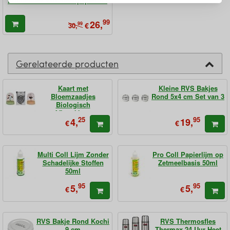
Notitieboek van Steenpapier A5
99
26,
99
€
30,
Gerelateerde producten
Kaart met
Kleine RVS Bakjes
Bloemzaadjes
Rond 5x4 cm Set van 3
Biologisch
Afbreekbaar
25
95
4,
19,
€
€
Multi Coll Lijm Zonder
Pro Coll Papierlijm op
Schadelijke Stoffen
Zetmeelbasis 50ml
50ml
95
95
5,
5,
€
€
RVS Bakje Rond Kochi
RVS Thermosfles
9 cm
Thermax 24 Uur Heet