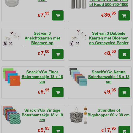
of Koud 500-750-1000
ml
95
95
7,
35,
€
€
Set van 3
Set van 3 Dubbele
Ansichtkaarten met
Kaarten met Bloemen
Bloemen op
op Gerecycled Papier
Gerecycled Papier A6
A6
00
50
7,
8,
€
€
Snack'n'Go Fluor
Snack'n'Go Nature
Boterhamzakje 18 x 18
Boterhamzakje 18 x 18
cm
cm
95
95
9,
9,
€
€
Snack'n'Go Vintage
Strandtas of
Boterhamzakje 18 x 18
Bigshopper 60 x 38 cm
cm
95
95
9,
17,
€
€