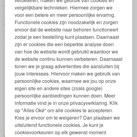
verbeteren, maken we gebruik van cookies en
Deze Thermos voedselcontainer houdt 450 ml voedsel 7 uur
warm of 9 uur koud en wordt geleverd met opvouwbaar lepeltje.
vergelijkbare technieken. Hiermee zorgen we
De 450 ml King foodjar wordt niet nat aan de buitenkant en voelt
voor een betere en meer persoonlijke ervaring.
ook niet warm aan. De geïsoleerde top deksel is te gebruiken als
Functionele cookies zijn noodzakelijk en zorgen
kommetje om uit te eten.
ervoor dat de website naar behoren functioneert
Eigenschappen King Food Jar 450 ml
zodat je een bestelling kunt plaatsen. Daarnaast
Thermos
zijn er cookies die een beperkte analyse doen
van hoe de website wordt gebruikt waardoor we
Lekdicht
de website continu kunnen verbeteren. Daarnaast
Gemaakt van dubbelwandig food grade RVS
tonen we je graag advertenties die aansluiten bij
Afsluitende dop gemaakt van polypropeen
Vrij van hormoonverstorende en andere schadelijke stoffen
jouw interesses. Hiervoor maken we gebruik van
zoals BPA, BPS, schadelijke weekmakers (incl. ftalaten),
persoonlijke cookies, waarmee we jou op onze
formaldehyde, PVC en zware metalen
eigen site en andere sites (zoals google)
Dubbelwandig vacuüm geïsoleerd
persoonlijke aanbiedingen kunnen doen. Meer
Inclusief opvouwbaar lepeltje
informatie vind je in onze privacyverklaring. Klik
Geschikt voor warm en koud voedsel
Mag niet in de vaatwasser
op "Alles Oké" om alle cookies te accepteren.
Mag niet in de magnetron
Kies je ervoor om te weigeren? Dan plaatsen we
Verkrijgbaar in 7 kleuren, zwart is mat zwart en
uitsluitend functionele cookies. Je kunt je
donkerblauw is heel donker met glans
cookievoorkeuren op elk gewenst moment