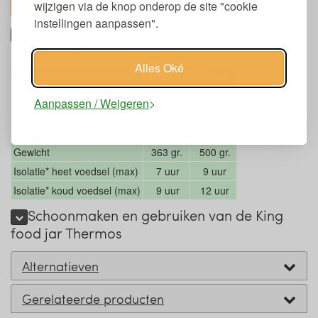
wijzigen via de knop onderop de site "cookie
toon alles
instellingen aanpassen".
Afmetingen en gewicht Thermos food jar
King 450 ml
Alles Oké
Inhoud
450 ml.
710 ml.
Diameter
9 cm.
9 cm.
Aanpassen / Weigeren
Opening
7 cm.
7 cm.
Hoogte
14,5 cm.
18,5 cm.
Gewicht
363 gr.
500 gr.
Isolatie* heet voedsel (max)
7 uur
9 uur
Isolatie* koud voedsel (max)
9 uur
12 uur
Schoonmaken en gebruiken van de King
food jar Thermos
Alternatieven
Gerelateerde producten