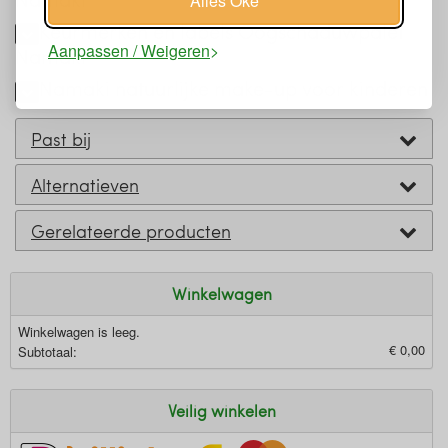
Alles Oké
Keurmerken en labels Oogschaduwpalet
Aanpassen / Weigeren
Namaki
Namaki natuurlijke make-up voor kinderen
Past bij
Alternatieven
Gerelateerde producten
Winkelwagen
Winkelwagen is leeg.
€ 0,00
Subtotaal:
Veilig winkelen