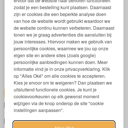
ervoor dat de website naar behoren functioneert
onderdelen)
zodat je een bestelling kunt plaatsen. Daarnaast
Zacht voor de gevoelige kinderhuid
zijn er cookies die een beperkte analyse doen
Vegan
van hoe de website wordt gebruikt waardoor we
Gemaakt in Italië
Afmeting palet: 9,5 x 10,5 x 1,4 cm
de website continu kunnen verbeteren. Daarnaast
Gewicht: 95 g.
tonen we je graag advertenties die aansluiten bij
Na openen tot 12 maanden houdbaar
jouw interesses. Hiervoor maken we gebruik van
COSMOS organic gecertificeerd
persoonlijke cookies, waarmee we jou op onze
eigen site en andere sites (zoals google)
Inhoud Oogschaduwpalet voor kinderen
persoonlijke aanbiedingen kunnen doen. Meer
7 Kleuren oogmake-up: Zilver, Parelwit, Hemelsblauw,
informatie vind je in onze privacyverklaring. Klik
Goud, Roze, Groen en Paars
op "Alles Oké" om alle cookies te accepteren.
1 Spiegeltje
Kies je ervoor om te weigeren? Dan plaatsen we
1 Applicator met dubbele punt
uitsluitend functionele cookies. Je kunt je
toon alles
cookievoorkeuren op elk gewenst moment
wijzigen via de knop onderop de site "cookie
Aanbrengen biologische play make-up
instellingen aanpassen".
Fairly
Ingrediënten My secret Play Make-up Fairly
Namaki