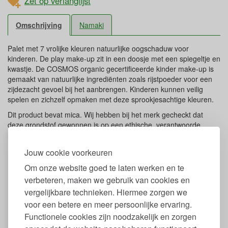
Zet op verlanglijst
Omschrijving
Namaki
Palet met 7 vrolijke kleuren natuurlijke oogschaduw voor
kinderen. De play make-up zit in een doosje met een spiegeltje en
kwastje. De COSMOS organic gecertificeerde kinder make-up is
gemaakt van natuurlijke ingrediënten zoals rijstpoeder voor een
zijdezacht gevoel bij het aanbrengen. Kinderen kunnen veilig
spelen en zichzelf opmaken met deze sprookjesachtige kleuren.
Dit product bevat mica. Wij hebben bij het merk gecheckt dat
deze grondstof gewonnen is op een ethische, verantwoorde
manier zonder kinderarbeid.
Jouw cookie voorkeuren
Eigenschappen kindermake-up 7 kleuren
Fairly Namaki
Om onze website goed te laten werken en te
verbeteren, maken we gebruik van cookies en
Inhoud: 7 x 1 gr. oogschaduw
vergelijkbare technieken. Hiermee zorgen we
100% Natuurlijke ingrediënten en pigmenten
voor een betere en meer persoonlijke ervaring.
Gemaakt van rijstpoeder
Makkelijk aan te brengen
Functionele cookies zijn noodzakelijk en zorgen
Geschikt voor kinderen vanaf 3 jaar (i.v.m. kleine