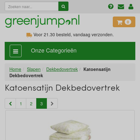
0
Voor 21.30
besteld, vandaag verzonden.
Onze Categorieën
categorie
aan,
uit
Home
Slapen
Dekbedovertrek
Katoensatijn
Dekbedovertrek
Katoensatijn Dekbedovertrek
(current)
1
2
3