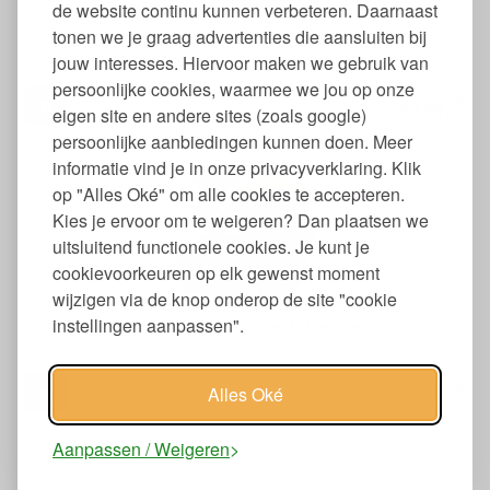
de website continu kunnen verbeteren. Daarnaast
tonen we je graag advertenties die aansluiten bij
Double Face Dekbedovertrek Set Katoen Satijn - Blue
jouw interesses. Hiervoor maken we gebruik van
persoonlijke cookies, waarmee we jou op onze
95
114,
€
eigen site en andere sites (zoals google)
persoonlijke aanbiedingen kunnen doen. Meer
informatie vind je in onze privacyverklaring. Klik
op "Alles Oké" om alle cookies te accepteren.
Kies je ervoor om te weigeren? Dan plaatsen we
uitsluitend functionele cookies. Je kunt je
cookievoorkeuren op elk gewenst moment
wijzigen via de knop onderop de site "cookie
instellingen aanpassen".
Double Face Dekbedovertrek Set Katoen Satijn - Olive
95
114,
Alles Oké
€
Aanpassen / Weigeren