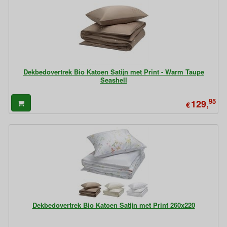
Dekbedovertrek Bio Katoen Satijn met Print - Warm Taupe
Seashell
95
129,
€
Dekbedovertrek Bio Katoen Satijn met Print 260x220