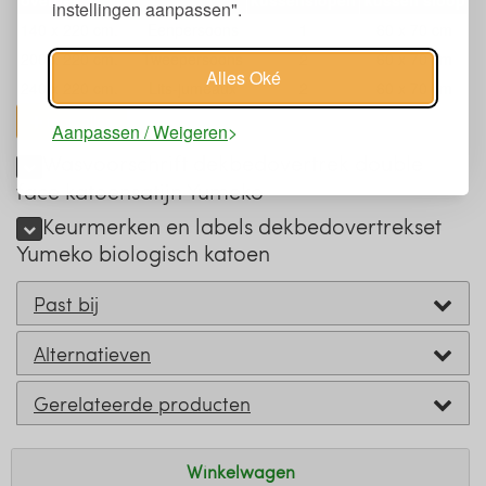
overtrek
kussenslopen
kussen sloop
instellingen aanpassen".
140 x 220 cm.
Eenpersoons
1
60 x 70 cm
200 x 220 cm.
Tweepersoons
2
60 x 70 cm
Alles Oké
240 x 220 cm.
Lits-jumeaux
2
60 x 70 cm
toon alles
Aanpassen / Weigeren
Wasvoorschrift dekbedovertrek double
face katoensatijn Yumeko
Keurmerken en labels dekbedovertrekset
Yumeko biologisch katoen
Past bij
Alternatieven
Gerelateerde producten
Winkelwagen