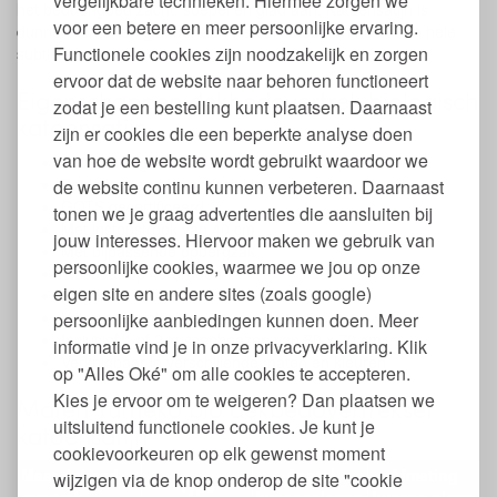
vergelijkbare technieken. Hiermee zorgen we
het beddengoed zacht, soepel en glad aan. Katoensatijn is
voor een betere en meer persoonlijke ervaring.
dunner, lichter en gladder dan Percal katoen en heeft een hele
Functionele cookies zijn noodzakelijk en zorgen
subtiele lichte glans.
ervoor dat de website naar behoren functioneert
Eigenschappen dekbedovertrek biologisch
zodat je een bestelling kunt plaatsen. Daarnaast
katoensatijn
zijn er cookies die een beperkte analyse doen
van hoe de website wordt gebruikt waardoor we
100% Biologisch en fairtrade katoensatijn
Beide kanten een andere kleur
de website continu kunnen verbeteren. Daarnaast
GOTS gecertificeerd
tonen we je graag advertenties die aansluiten bij
Met instopstrook van 40 cm
jouw interesses. Hiervoor maken we gebruik van
Met bijpassende opbergzak
persoonlijke cookies, waarmee we jou op onze
Wasbaar op 40 graden
eigen site en andere sites (zoals google)
Mag in de droger
Vrij van chemicaliën
persoonlijke aanbiedingen kunnen doen. Meer
Inclusief 1 of 2 kussenhoezen van 60 x 70 cm
informatie vind je in onze privacyverklaring. Klik
Verkrijgbaar in verschillende maten en kleuren
op "Alles Oké" om alle cookies te accepteren.
Kies je ervoor om te weigeren? Dan plaatsen we
Maten Yumeko bio dekbedovertrekset
uitsluitend functionele cookies. Je kunt je
katoensatijn
cookievoorkeuren op elk gewenst moment
Maat dekbed
Aantal
Afmeting
wijzigen via de knop onderop de site "cookie
Type