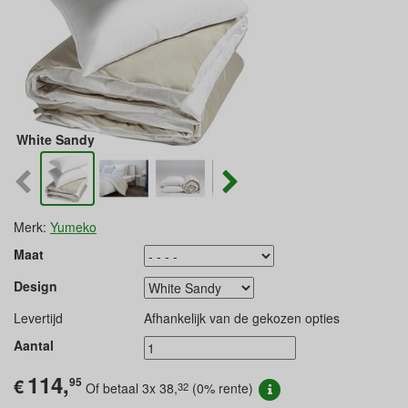
White Sandy
Merk:
Yumeko
Maat
Design
Levertijd
Afhankelijk van de gekozen opties
Aantal
114,
€
95
32
Of betaal 3x
38,
(0% rente)