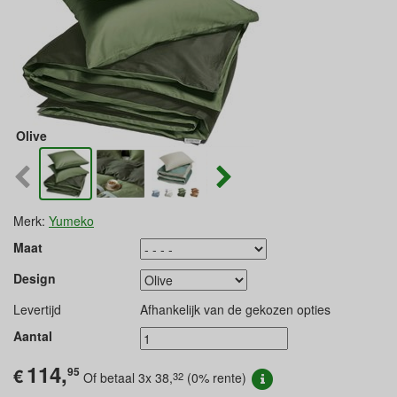
Olive
Merk:
Yumeko
Maat
Design
Levertijd
Afhankelijk van de gekozen opties
Aantal
114,
€
95
32
Of betaal 3x
38,
(0% rente)