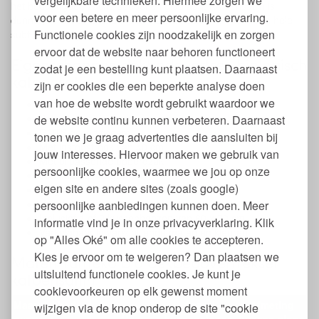
vergelijkbare technieken. Hiermee zorgen we
het beddengoed zacht, soepel en glad aan. Katoensatijn is
voor een betere en meer persoonlijke ervaring.
dunner, lichter en gladder dan Percal katoen en heeft een hele
Functionele cookies zijn noodzakelijk en zorgen
subtiele lichte glans.
ervoor dat de website naar behoren functioneert
Eigenschappen dekbedovertrek biologisch
zodat je een bestelling kunt plaatsen. Daarnaast
katoensatijn
zijn er cookies die een beperkte analyse doen
van hoe de website wordt gebruikt waardoor we
100% Biologisch en fairtrade katoensatijn
Beide kanten een andere kleur
de website continu kunnen verbeteren. Daarnaast
GOTS gecertificeerd
tonen we je graag advertenties die aansluiten bij
Met instopstrook van 40 cm
jouw interesses. Hiervoor maken we gebruik van
Met bijpassende opbergzak
persoonlijke cookies, waarmee we jou op onze
Wasbaar op 40 graden
eigen site en andere sites (zoals google)
Mag in de droger
Vrij van chemicaliën
persoonlijke aanbiedingen kunnen doen. Meer
Inclusief 1 of 2 kussenhoezen van 60 x 70 cm
informatie vind je in onze privacyverklaring. Klik
Verkrijgbaar in verschillende maten en kleuren
op "Alles Oké" om alle cookies te accepteren.
Kies je ervoor om te weigeren? Dan plaatsen we
Maten Yumeko bio dekbedovertrekset
uitsluitend functionele cookies. Je kunt je
katoensatijn
cookievoorkeuren op elk gewenst moment
Maat dekbed
Aantal
Afmeting
wijzigen via de knop onderop de site "cookie
Type