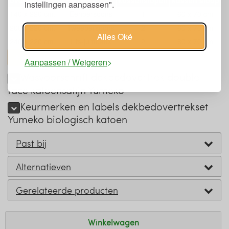
overtrek
kussenslopen
kussen sloop
instellingen aanpassen".
140 x 220 cm.
Eenpersoons
1
60 x 70 cm
200 x 220 cm.
Tweepersoons
2
60 x 70 cm
Alles Oké
240 x 220 cm.
Lits-jumeaux
2
60 x 70 cm
toon alles
Aanpassen / Weigeren
Wasvoorschrift dekbedovertrek double
face katoensatijn Yumeko
Keurmerken en labels dekbedovertrekset
Yumeko biologisch katoen
Past bij
Alternatieven
Gerelateerde producten
Winkelwagen