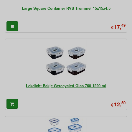
Large Square Container RVS Trommel 15x15x4,5
49
17,
€
Lekdicht Bakje Gerecycled Glas 760-1220 ml
50
12,
€