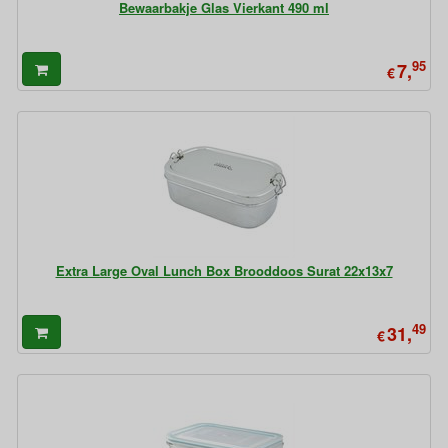
Bewaarbakje Glas Vierkant 490 ml
95
7,
€
Extra Large Oval Lunch Box Brooddoos Surat 22x13x7
49
31,
€