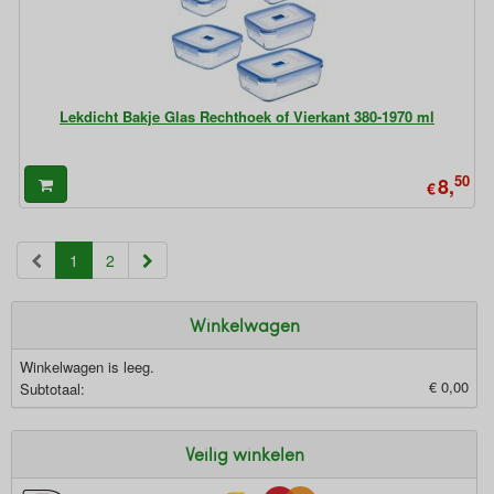
Lekdicht Bakje Glas Rechthoek of Vierkant 380-1970 ml
50
8,
€
(current)
1
2
Winkelwagen
Winkelwagen is leeg.
€ 0,00
Subtotaal:
Veilig winkelen