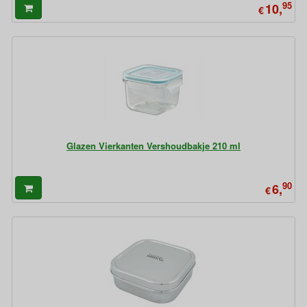
95
10,
€
Glazen Vierkanten Vershoudbakje 210 ml
90
6,
€