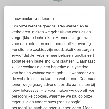
Glazen Bewaarbakje Rechthoek Blauwe Ring - 715 ml
Jouw cookie voorkeuren
Om onze website goed te laten werken en te
45
7,
€
verbeteren, maken we gebruik van cookies en
vergelijkbare technieken. Hiermee zorgen we
voor een betere en meer persoonlijke ervaring.
Functionele cookies zijn noodzakelijk en zorgen
ervoor dat de website naar behoren functioneert
zodat je een bestelling kunt plaatsen. Daarnaast
zijn er cookies die een beperkte analyse doen
van hoe de website wordt gebruikt waardoor we
Glazen Bewaarbakje Rond Classic Blauwe Ring 160 ml
de website continu kunnen verbeteren. Daarnaast
tonen we je graag advertenties die aansluiten bij
jouw interesses. Hiervoor maken we gebruik van
50
6,
€
persoonlijke cookies, waarmee we jou op onze
eigen site en andere sites (zoals google)
persoonlijke aanbiedingen kunnen doen. Meer