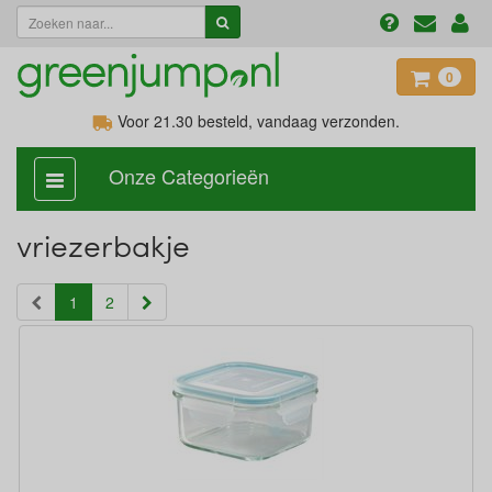
0
Voor 21.30
besteld, vandaag verzonden.
Onze Categorieën
categorie
aan,
uit
vriezerbakje
(current)
1
2