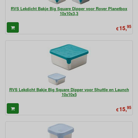
RVS Lekdicht Bakje Big Square Dipper voor Rover Planetbox
10x10x3,3
95
15,
€
RVS Lekdicht Bakje Big Square Dipper voor Shuttle en Launch
10x10x5
95
15,
€