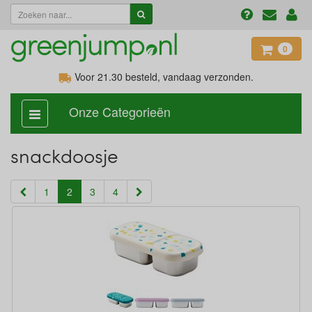
0
Voor 21.30
besteld, vandaag verzonden.
Onze Categorieën
categorie
aan,
uit
snackdoosje
(current)
1
2
3
4