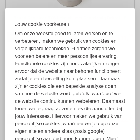
Round Container RVS Lekdicht met Doorzichtig Deksel - S
Jouw cookie voorkeuren
Om onze website goed te laten werken en te
95
11,
€
verbeteren, maken we gebruik van cookies en
vergelijkbare technieken. Hiermee zorgen we
voor een betere en meer persoonlijke ervaring.
Functionele cookies zijn noodzakelijk en zorgen
ervoor dat de website naar behoren functioneert
zodat je een bestelling kunt plaatsen. Daarnaast
zijn er cookies die een beperkte analyse doen
van hoe de website wordt gebruikt waardoor we
Round Mini Trio RVS Snackdoosjes Lekdicht Set van 3
de website continu kunnen verbeteren. Daarnaast
tonen we je graag advertenties die aansluiten bij
jouw interesses. Hiervoor maken we gebruik van
95
22,
€
persoonlijke cookies, waarmee we jou op onze
eigen site en andere sites (zoals google)
persoonlijke aanbiedingen kunnen doen. Meer