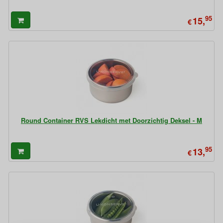
95
15,
€
Round Container RVS Lekdicht met Doorzichtig Deksel - M
95
13,
€