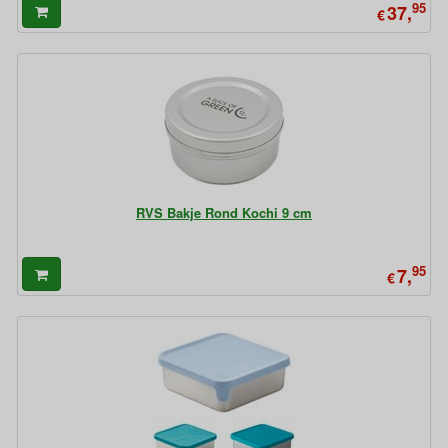
95
37,
€
RVS Bakje Rond Kochi 9 cm
95
7,
€