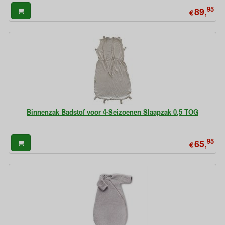
95
89,
€
Binnenzak Badstof voor 4-Seizoenen Slaapzak 0,5 TOG
95
65,
€