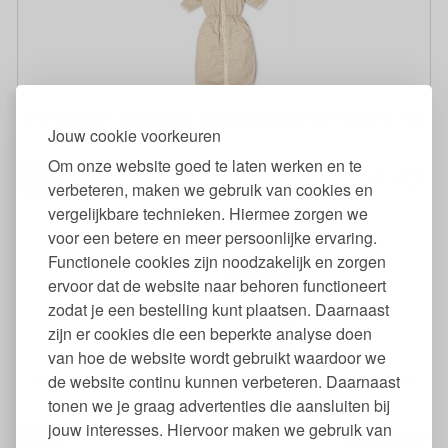
Slaapzak Baby 4-Seizoenen Dubbeltricot Strepen 0,5 tot 2,5 TOG
Jouw cookie voorkeuren
Om onze website goed te laten werken en te
95
134,
€
verbeteren, maken we gebruik van cookies en
vergelijkbare technieken. Hiermee zorgen we
voor een betere en meer persoonlijke ervaring.
Functionele cookies zijn noodzakelijk en zorgen
ervoor dat de website naar behoren functioneert
zodat je een bestelling kunt plaatsen. Daarnaast
zijn er cookies die een beperkte analyse doen
van hoe de website wordt gebruikt waardoor we
Slaapzak Baby Biokatoen Lange Mouw met Overslag 0,75 TOG
de website continu kunnen verbeteren. Daarnaast
tonen we je graag advertenties die aansluiten bij
jouw interesses. Hiervoor maken we gebruik van
95
24,
90
€
41,