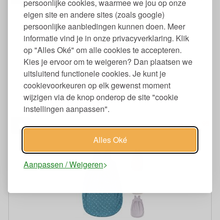
persoonlijke cookies, waarmee we jou op onze
eigen site en andere sites (zoals google)
persoonlijke aanbiedingen kunnen doen. Meer
informatie vind je in onze privacyverklaring. Klik
op "Alles Oké" om alle cookies te accepteren.
Kies je ervoor om te weigeren? Dan plaatsen we
uitsluitend functionele cookies. Je kunt je
cookievoorkeuren op elk gewenst moment
Slaapzak Mouwloos Biokatoen met Rits 1 TOG
wijzigen via de knop onderop de site "cookie
instellingen aanpassen".
95
44,
95
€
61,
Alles Oké
Aanpassen / Weigeren