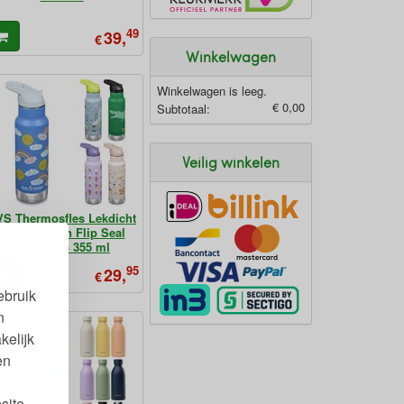
49
39,
€
Winkelwagen
Winkelwagen is leeg.
€ 0,00
Subtotaal:
Veilig winkelen
S Thermosfles Lekdicht
met Rietje en Flip Seal
Sport Cap 355 ml
95
29,
€
ebruik
n
kelijk
en
site