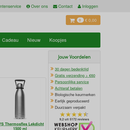
ntenservice
Over ons
Contact
Inloggen
€ 0,00
0
Cadeau
Nieuw
Koopjes
Jouw Voordelen
30 dagen bedenktijd
Gratis verzending > €60
Persoonlijke service
Achteraf betalen
Biologische keurmerken
Eerlijk geproduceerd
Duurzaam verpakt
9,2 uit 5172 reviews
S Thermosfles Lekdicht
Oficieel Partner van Webshopkeurmerk
1500 ml