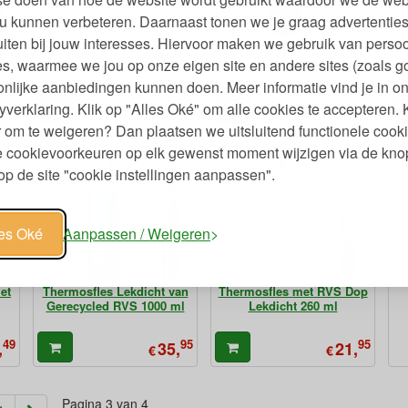
u kunnen verbeteren. Daarnaast tonen we je graag advertenties
iten bij jouw interesses. Hiervoor maken we gebruik van persoo
RVS
Thermos Dop voor RVS
Thermosbeker met 2-in-1
s, waarmee we jou op onze eigen site en andere sites (zoals g
Cap
Thermosfles Thermax
Flip en Rietjes Deksel 769
G
ml
nlijke aanbiedingen kunnen doen. Meer informatie vind je in o
49
95
95
,
14,
24,
yverklaring. Klik op "Alles Oké" om alle cookies te accepteren. 
€
95
€
37,
 om te weigeren? Dan plaatsen we uitsluitend functionele cooki
je cookievoorkeuren op elk gewenst moment wijzigen via de kno
p de site "cookie instellingen aanpassen".
les Oké
Aanpassen / Weigeren
et
Thermosfles Lekdicht van
Thermosfles met RVS Dop
Gerecycled RVS 1000 ml
Lekdicht 260 ml
49
95
95
,
35,
21,
€
€
Pagina 3 van 4