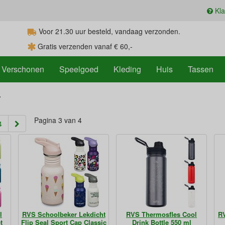
Kla
Voor 21.30
uur
besteld, vandaag verzonden.
Gratis verzenden vanaf € 60,-
Verschonen
Speelgoed
Kleding
Huis
Tassen
r
Pagina 3 van 4
rent)
4
l
RVS Schoolbeker Lekdicht
RVS Thermosfles Cool
RV
t
Flip Seal Sport Cap Classic
Drink Bottle 550 ml