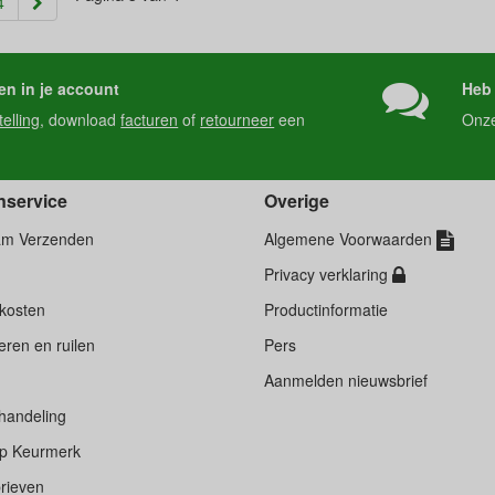
rent)
4
en in je account
Heb 
telling
, download
facturen
of
retourneer
een
Onz
nservice
Overige
am Verzenden
Algemene Voorwaarden
Privacy verklaring
kosten
Productinformatie
ren en ruilen
Pers
d
Aanmelden nieuwsbrief
handeling
p Keurmerk
rieven