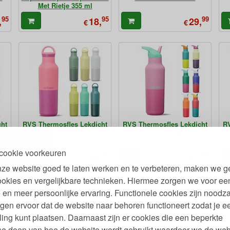
Met Rietje 355 ml
95
95
99
,
18,
29,
€
€
cht
RVS Thermosfles Lekdicht
RVS Thermosfles Lekdicht
RV
se
met Arch Loop Cap - Rise
met Flip Seal Cap - Rise
Classic 590 ml
Classic 473 ml
cookie voorkeuren
95
95
95
,
33,
32,
€
€
ze website goed te laten werken en te verbeteren, maken we g
ookies en vergelijkbare technieken. Hiermee zorgen we voor ee
 en meer persoonlijke ervaring. Functionele cookies zijn noodza
gen ervoor dat de website naar behoren functioneert zodat je e
ling kunt plaatsen. Daarnaast zijn er cookies die een beperkte
se doen van hoe de website wordt gebruikt waardoor we de web