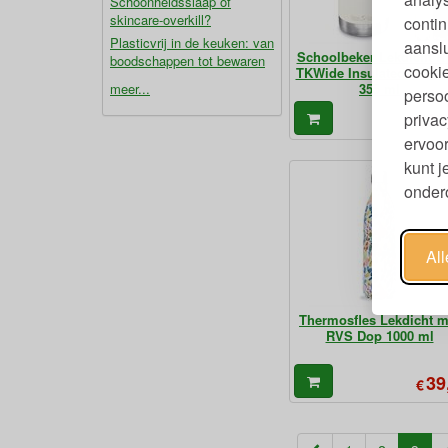
Schoonheidsslaap of
skincare-overkill?
contin
Plasticvrij in de keuken: van
aanslu
Schoolbeker Lekdicht 
boodschappen tot bewaren
cookie
TKWide Insulated Cafe 
meer...
355 ml
persoo
32
privac
€
ervoor
kunt 
ondero
Al
Thermosfles Lekdicht m
RVS Dop 1000 ml
39
€