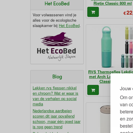
Het EcoBed
Rietje Classic 800 ml
22
€
Voor volwassenen vind je
alles voor de ecologische
slaapkamer bij
Het EcoBed
.
RVS Thermosfles Lekdi
Blog
met Arch Loop Cap - Ri
Classic 355 ml
Lekken rvs flessen nikkel
Jouw 
27
€
en chroom? Wat er waar is
Om on
van de verhalen op social
media
van c
Nederlandse aardbeien
betere
scoren dit jaar opvallend
en zor
schoon, maar één goed jaar
bestel
is nog geen trend
analy