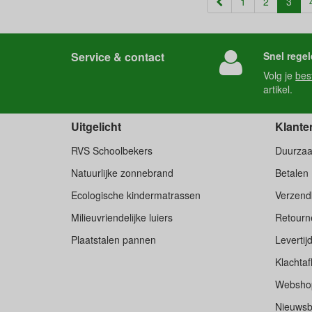
(cur
1
2
3
Service & contact
Snel regel
Volg je
bes
artikel.
Uitgelicht
Klante
RVS Schoolbekers
Duurza
Natuurlijke zonnebrand
Betalen
Ecologische kindermatrassen
Verzend
Milieuvriendelijke luiers
Retourne
Plaatstalen pannen
Levertij
Klachtaf
Websho
Nieuwsb