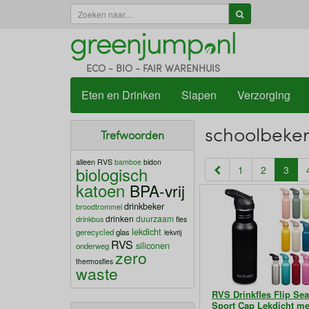
ECO - BIO - FAIR WARENHUIS
Eten en Drinken
Slapen
Verzorging
schoolbeke
Trefwoorden
alleen RVS
bamboe
bidon
biologisch
(cur
1
2
3
katoen
BPA-vrij
drinkbeker
broodtrommel
drinken
duurzaam
drinkbus
fles
lekdicht
gerecycled
glas
lekvrij
RVS
siliconen
onderweg
zero
thermosfles
waste
RVS Drinkfles Flip Sea
Sport Cap Lekdicht me