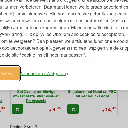
u kunnen verbeteren. Daarnaast tonen we je graag advertenties
iten bij jouw interesses. Hiervoor maken we gebruik van persoo
r
Huppelend FSC Houten
Middelgrote Snijplank van
N
s, waarmee we jou op onze eigen site en andere sites (zoals g
Konijn op Wielen
FSC Beukenhout 35x25
nlijke aanbiedingen kunnen doen. Meer informatie vind je in o
99
75
95
,
12,
21,
yverklaring. Klik op "Alles Oké" om alle cookies te accepteren. 
€
€
 om te weigeren? Dan plaatsen we uitsluitend functionele cooki
je cookievoorkeuren op elk gewenst moment wijzigen via de kno
p de site "cookie instellingen aanpassen".
les Oké
Aanpassen / Weigeren
Set Zachte en Stevige
Snijplank met Handvat FSC
Afwasborstel van Sisal- en
Beukenhout - Groot
ls
Palmvezels
95
95
49
,
9,
14,
€
€
Pagina 2 van 3