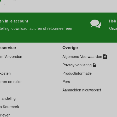
en in je account
Heb 
telling
, download
facturen
of
retourneer
een
Onz
nservice
Overige
am Verzenden
Algemene Voorwaarden
Privacy verklaring
kosten
Productinformatie
ren en ruilen
Pers
d
Aanmelden nieuwsbrief
handeling
p Keurmerk
rieven