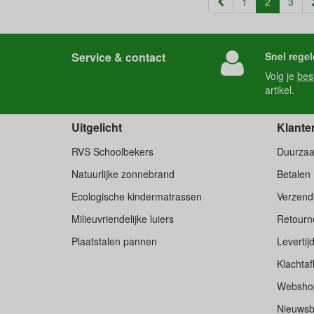
(current)
1
2
3
Service & contact
Snel regel
Volg je
bes
artikel.
Uitgelicht
Klante
RVS Schoolbekers
Duurza
Natuurlijke zonnebrand
Betalen
Ecologische kindermatrassen
Verzend
Milieuvriendelijke luiers
Retourne
Plaatstalen pannen
Levertij
Klachtaf
Websho
Nieuwsb