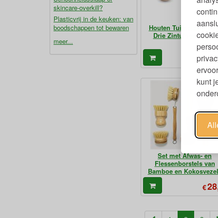
skincare-overkill?
contin
Plasticvrij in de keuken: van
aanslu
boodschappen tot bewaren
Houten Tuimelaars voo
cookie
Drie Zintuigen Pastel
meer...
persoo
26
privac
€
ervoor
kunt 
ondero
Al
Set met Afwas- en
Flessenborstels van
Bamboe en Kokosveze
28
€