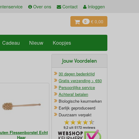
ntenservice
Over ons
Contact
Inloggen
€ 0,00
0
Cadeau
Nieuw
Koopjes
Jouw Voordelen
30 dagen bedenktijd
Gratis verzending > €60
Persoonlijke service
Achteraf betalen
Biologische keurmerken
Eerlijk geproduceerd
Duurzaam verpakt
9,2 uit 5172 reviews
uten Flessenborstel Echt
Oficieel Partner van Webshopkeurmerk
Haar