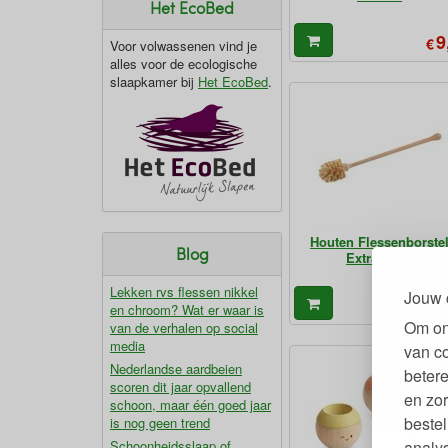
Het EcoBed
9
€
Voor volwassenen vind je
alles voor de ecologische
slaapkamer bij
Het EcoBed
.
Houten Flessenborste
Blog
Extra Lang
Lekken rvs flessen nikkel
Jouw 
8
€
en chroom? Wat er waar is
Om on
van de verhalen op social
media
van c
Nederlandse aardbeien
betere
scoren dit jaar opvallend
en zor
schoon, maar één goed jaar
bestel
is nog geen trend
Schoonheidsslaap of
analy