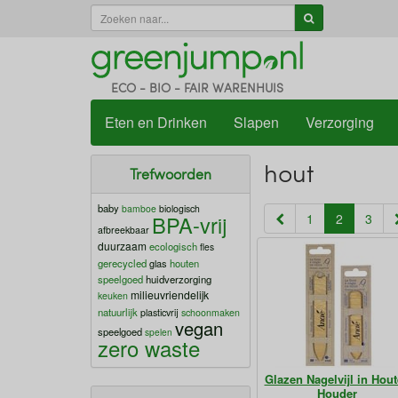
ECO - BIO - FAIR WARENHUIS
Eten en Drinken
Slapen
Verzorging
hout
Trefwoorden
baby
bamboe
biologisch
(current)
BPA-vrij
1
2
3
afbreekbaar
duurzaam
ecologisch
fles
gerecycled
glas
houten
speelgoed
huidverzorging
milieuvriendelijk
keuken
natuurlijk
plasticvrij
schoonmaken
vegan
speelgoed
spelen
zero waste
Glazen Nagelvijl in Hou
Houder