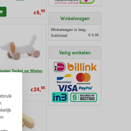
95
6,
€
Winkelwagen
Winkelwagen is leeg.
€ 0,00
Subtotaal:
Veilig winkelen
outen Teckel op Wielen
95
24,
€
ebruik
n
kelijk
en
site