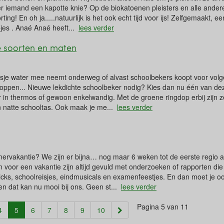
 er iemand een kapotte knie? Op de biokatoenen pleisters en alle ande
ting! En oh ja.....natuurlijk is het ook echt tijd voor ijs! Zelfgemaakt, 
jes . Anaé Anaé heeft...
lees verder
le soorten en maten
sje water mee neemt onderweg of alvast schoolbekers koopt voor volge
oppen... Nieuwe lekdichte schoolbeker nodig? Kies dan nu één van deze
r in thermos of gewoon enkelwandig. Met de groene ringdop erbij zijn ze
n natte schooltas. Ook maak je me...
lees verder
omervakantie? We zijn er bijna… nog maar 6 weken tot de eerste regio
n voor een vakantie zijn altijd gevuld met onderzoeken of rapporten die 
cks, schoolreisjes, eindmusicals en examenfeestjes. En dan moet je oo
n dat kan nu mooi bij ons. Geen st...
lees verder
Pagina 5 van 11
(current)
4
5
6
7
8
9
10