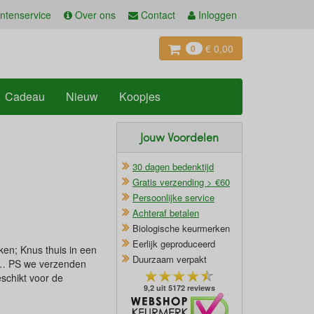
ntenservice
Over ons
Contact
Inloggen
€ 0,00
0
Cadeau
Nieuw
Koopjes
Jouw Voordelen
30 dagen bedenktijd
Gratis verzending > €60
Persoonlijke service
Achteraf betalen
Biologische keurmerken
Eerlijk geproduceerd
ken; Knus thuis in een
Duurzaam verpakt
ne… PS we verzenden
schikt voor de
9,2 uit 5172 reviews
Oficieel Partner van Webshopkeurmerk