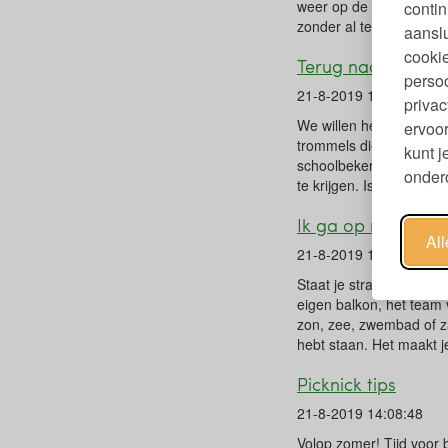
weer op de grond. Daaro
contin
zonder al te veel denkw
aanslu
cookie
Terug naar school
persoo
21-8-2019 14:14:22
privac
We willen het niet te h
ervoor
trommels die echt de hel
kunt 
schoolbeker bij Greenju
ondero
te krijgen. Is het nog w
Ik ga op reis en ik
Al
21-8-2019 14:11:28
Staat je strandtas al kl
eigen balkon, het team
zon, zee, zwembad of z
hebt staan. Het maakt je
Picknick tips
21-8-2019 14:08:48
Volop zomer! Tijd voor b