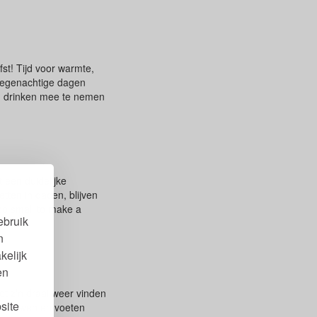
st! Tijd voor warmte,
 regenachtige dagen
m drinken mee te nemen
 een duidelijke
tten in daden, blijven
too small to make a
ebruik
n
kelijk
en
t z’n draai weer vinden
site
de mouwen en voeten