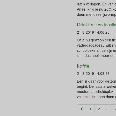
laten verlopen. En valt
Anaé, krijg je nu 20% kor
doen met deze ijsvormp
Drinkflessen in al
21-8-2019 14:06:25
Of je nu gewoon een fle
vaderdagcadeau wilt sh
schoolbekers , ze zijn e
kind dus nooit meer ee
Koffie
21-8-2019 14:03:46
Ben jij klaar voor de z
begint. De laatste weke
moeten, afscheidspickni
vakantie-inkopen doen e
1
2
3