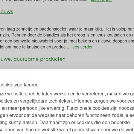
ieuws
en laag zonnetje en paddenstoelen waar je maar kijkt. Het is volop herf
aar zijn. Rennen door de blaadjes als het droog is en knus knutselen op
er een bomvolle nieuwsbrief voor je, met bekers en nieuwe doppen o
klei om mee te knutselen en produc...
lees verder
euwe, duurzame producten
maatprotesten van de afgelopen weken? Zo veel mensen op de been met
jd voor actie op grote schaal. Tot de wereldleiders deze boodschap omze
cookie voorkeuren
en wat we kunnen. Want zoals de Dalai Lama zei: “If you think you are 
ze website goed te laten werken en te verbeteren, maken we g
 with a mosquito.” Natuurlijke schuurs...
lees verder
ookies en vergelijkbare technieken. Hiermee zorgen we voor ee
et Willem en Drees
 en meer persoonlijke ervaring. Functionele cookies zijn noodza
gen ervoor dat de website naar behoren functioneert zodat je e
ling kunt plaatsen. Daarnaast zijn er cookies die een beperkte
kanties zijn voorbij, het gewone leven is weer begonnen. Iedereen moe
se doen van hoe de website wordt gebruikt waardoor we de web
e vakantie. Het is een drukke tijd vol geregel en geplan, handen uit 