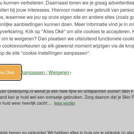
m deze keer een nieuwsbrief vol praktische artikelen, én een actie o
u kunnen verbeteren. Daarnaast tonen we je graag advertenties
erk gezond en gevarieerd te blijven...
lees verder
iten bij jouw interesses. Hiervoor maken we gebruik van persoo
s, waarmee we jou op onze eigen site en andere sites (zoals g
nlijke aanbiedingen kunnen doen. Meer informatie vind je in o
yverklaring. Klik op "Alles Oké" om alle cookies te accepteren. 
ard zeggen, maar...….de zomervakantie is bijna voorbij. We hebben vee
 om te weigeren? Dan plaatsen we uitsluitend functionele cooki
e schooltijd mee gaan. RVS drinkflessen ideaal voor school Het is en bli
je cookievoorkeuren op elk gewenst moment wijzigen via de kno
mp: de Kid Kanteen van foodgrade RVS. Lekdicht met ringdop , lichtgew
p de site "cookie instellingen aanpassen".
arm zo vlak na de vakantie? In...
lees verder
 neem mee.....
les Oké
Aanpassen / Weigeren
aar? Of heb je je koffers al gepakt? Het is zomervakantie! Of je nu ver w
 van Greenjump.nl wenst je een hele fijne en ontspannen zomer! Skin 
and kan je huid wel een extraatje gebruiken. Zorg daarom dat je Skin
 huid weer heerlijk zacht:...
lees verder
lote benen en picknicks! Wij hebben alles in huis om je picknick zo afva