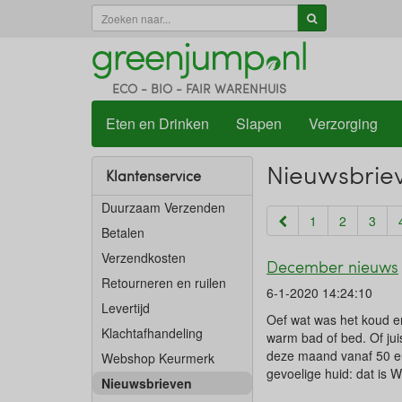
ECO - BIO - FAIR WARENHUIS
Eten en Drinken
Slapen
Verzorging
Nieuwsbrie
Klantenservice
Duurzaam Verzenden
1
2
3
Betalen
Verzendkosten
December nieuws
Retourneren en ruilen
6-1-2020 14:24:10
Levertijd
Oef wat was het koud en
Klachtafhandeling
warm bad of bed. Of ju
deze maand vanaf 50 eu
Webshop Keurmerk
gevoelige huid: dat is 
Nieuwsbrieven