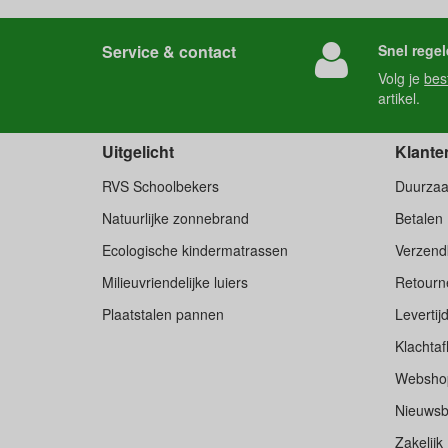
Service & contact
Snel regel
Volg je
bes
artikel.
Uitgelicht
Klante
RVS Schoolbekers
Duurza
Natuurlijke zonnebrand
Betalen
Ecologische kindermatrassen
Verzend
Milieuvriendelijke luiers
Retourne
Plaatstalen pannen
Levertij
Klachtaf
Websho
Nieuwsb
Zakelijk