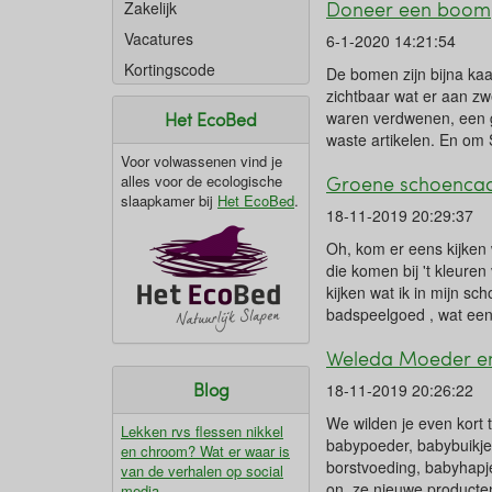
Doneer een boom
Zakelijk
Vacatures
6-1-2020 14:21:54
Kortingscode
De bomen zijn bijna kaa
zichtbaar wat er aan zwe
waren verdwenen, een gr
Het EcoBed
waste artikelen. En om
Voor volwassenen vind je
Groene schoencad
alles voor de ecologische
slaapkamer bij
Het EcoBed
.
18-11-2019 20:29:37
Oh, kom er eens kijken w
die komen bij 't kleuren 
kijken wat ik in mijn sc
badspeelgoed , wat een 
Weleda Moeder en
Blog
18-11-2019 20:26:22
We wilden je even kort 
Lekken rvs flessen nikkel
babypoeder, babybuikjes
en chroom? Wat er waar is
borstvoeding, babyhapje
van de verhalen op social
on ​ ze nieuwe product
media