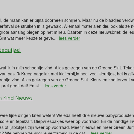
l, de maan kan er bijna doorheen schijnen. Maar nu de blaadjes verdwij
rfafval de struiken in is gewaaid. Allemaal materialen die, ook als ze n
ote aanslag plegen op het milieu. Daarom in deze nieuwsbrief: de leu
 Sint wat meer keuze te geve...
lees verder
eautjes!
at ik in mijn schoentje vind. ​Alles gekregen van de Groene Sint. Teken
van pas. 'k Kreeg nagellak met klei erbij,in heel veel kleurtjes, het is gi
hoentje vind. ​Alles gekregen van de Groene Sint. Kleur- en knetterzout 
pret geeft dat! En st...
lees verder
 Kind Nieuws
twee fijne dingen laten weten! Weleda heeft drie nieuwe babyproducten
olie en tepelzalf. Diepvriesbakjes weer op voorraad ​ En de handige in
s of ijsblokjes zijn weer op voorraad. Meer nieuws en meer Green Jump
en? We hebben ze voor je verzameld in de cat...
lees verder