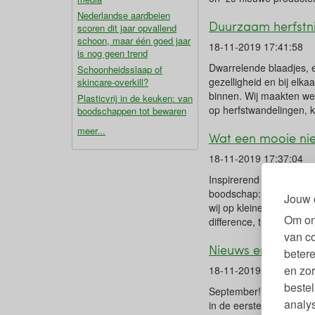
Nederlandse aardbeien
Duurzaam herfstn
scoren dit jaar opvallend
schoon, maar één goed jaar
18-11-2019 17:41:58
is nog geen trend
Dwarrelende blaadjes, e
Schoonheidsslaap of
gezelligheid en bij elk
skincare-overkill?
binnen. Wij maakten we
Plasticvrij in de keuken: van
op herfstwandelingen, 
boodschappen tot bewaren
meer...
Wat een mooie ni
18-11-2019 17:37:04
Inspirerend hè, de kli
boodschap: het is nú ti
Jouw 
wij op kleine schaal do
Om on
difference, try sleeping
van c
Nieuws en actie m
betere
en zor
18-11-2019 14:04:47
bestel
September! De schoolva
analy
in de eerste weken na d