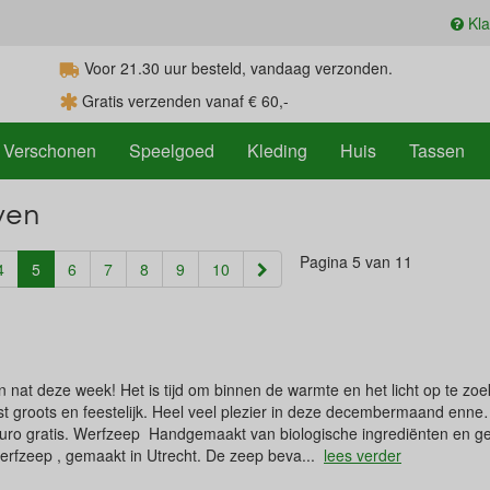
Kla
Voor 21.30
uur
besteld, vandaag verzonden.
Gratis verzenden vanaf € 60,-
Verschonen
Speelgoed
Kleding
Huis
Tassen
ven
Pagina 5 van 11
(current)
4
5
6
7
8
9
10
 nat deze week! Het is tijd om binnen de warmte en het licht op te zoe
ist groots en feestelijk. Heel veel plezier in deze decembermaand en
ro gratis. Werfzeep ​ Handgemaakt van biologische ingrediënten en ge
Werfzeep , gemaakt in Utrecht. De zeep beva...
lees verder