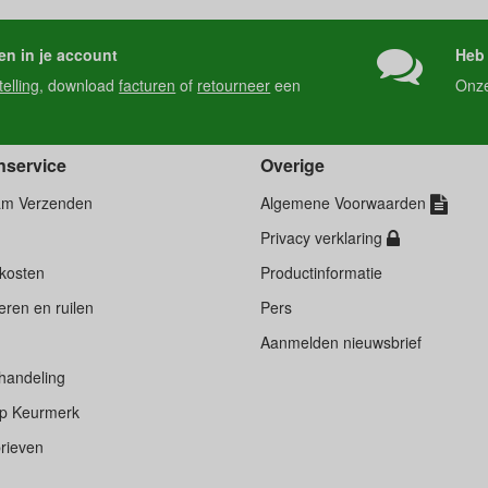
en in je account
Heb 
telling
, download
facturen
of
retourneer
een
Onz
nservice
Overige
am Verzenden
Algemene Voorwaarden
Privacy verklaring
kosten
Productinformatie
ren en ruilen
Pers
d
Aanmelden nieuwsbrief
handeling
p Keurmerk
rieven