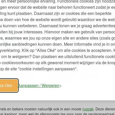
 en meer persoonlijke ervaring. Functionele cookies zijn noodza
fruit of kleine-pauzehapjes neem je mee in herbruikbare lunchzakjes. 
gen ervoor dat de website naar behoren functioneert zodat je e
ero waste. De
herbruikbare zakjes
hebben vrolijke motiefjes en kleuren 
ling kunt plaatsen. Daarnaast zijn er cookies die een beperkte
se doen van hoe de website wordt gebruikt waardoor we de web
 allerlei vrolijke, handige
rvs bakjes
voor de kleine pauze.
u kunnen verbeteren. Daarnaast tonen we je graag advertenties
iten bij jouw interesses. Hiervoor maken we gebruik van persoo
s, waarmee we jou op onze eigen site en andere sites (zoals g
nlijke aanbiedingen kunnen doen. Meer informatie vind je in o
yverklaring. Klik op "Alles Oké" om alle cookies te accepteren. 
 om te weigeren? Dan plaatsen we uitsluitend functionele cooki
je cookievoorkeuren op elk gewenst moment wijzigen via de kno
p de site "cookie instellingen aanpassen".
les Oké
Aanpassen / Weigeren
mels en bekers moeten natuurlijk ook in een mooie
rugzak
. Deze dieren
ar kantoor, maar wel de allermooiste tas voor naar de peuterspeelzaal e