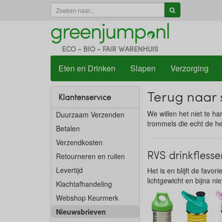
ECO - BIO - FAIR WARENHUIS
Eten en Drinken
Slapen
Verzorging
Terug naar 
Klantenservice
We willen het niet te h
Duurzaam Verzenden
trommels die echt de he
Betalen
Verzendkosten
RVS drinkflesse
Retourneren en ruilen
Levertijd
Het is en blijft de favo
lichtgewicht en bijna nie
Klachtafhandeling
Webshop Keurmerk
Nieuwsbrieven