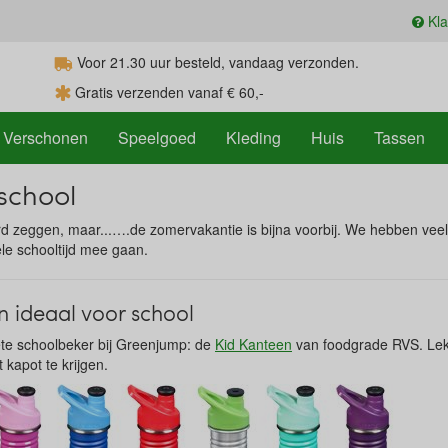
Kla
Voor 21.30
uur
besteld, vandaag verzonden.
Gratis verzenden vanaf € 60,-
Verschonen
Speelgoed
Kleding
Huis
Tassen
school
ard zeggen, maar...….de zomervakantie is bijna voorbij. We hebben vee
le schooltijd mee gaan.
n ideaal voor school
riete schoolbeker bij Greenjump: de
Kid Kanteen
van foodgrade RVS. Le
t kapot te krijgen.