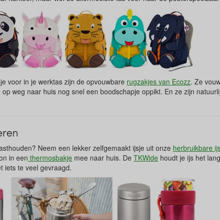
sje voor in je werktas zijn de opvouwbare
rugzakjes van Ecozz
. Ze vouw
je op weg naar huis nog snel een boodschapje oppikt. En ze zijn natuurl
eren
asthouden? Neem een lekker zelfgemaakt ijsje uit onze
herbruikbare i
lon in een
thermosbakje
mee naar huis. De
TKWide
houdt je ijs het langs
 iets te veel gevraagd.