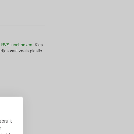
:
RVS lunchboxen
. Kies
tjes vast zoals plastic
ebruik
n