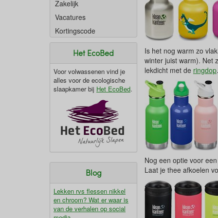
Zakelijk
Vacatures
Kortingscode
Is het nog warm zo vlak
Het EcoBed
winter juist warm). Net
lekdicht met de
ringdop
Voor volwassenen vind je
alles voor de ecologische
slaapkamer bij
Het EcoBed
.
Nog een optie voor ee
Laat je thee afkoelen v
Blog
Lekken rvs flessen nikkel
en chroom? Wat er waar is
van de verhalen op social
media