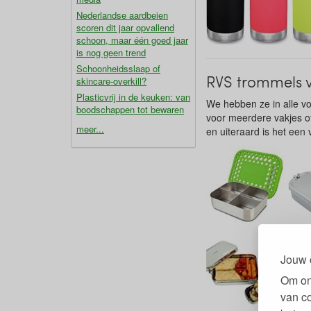
Nederlandse aardbeien
scoren dit jaar opvallend
schoon, maar één goed jaar
is nog geen trend
Schoonheidsslaap of
RVS trommels v
skincare-overkill?
Plasticvrij in de keuken: van
We hebben ze in alle v
boodschappen tot bewaren
voor meerdere vakjes of
meer...
en uiteraard is het een v
Jouw 
Om on
van c