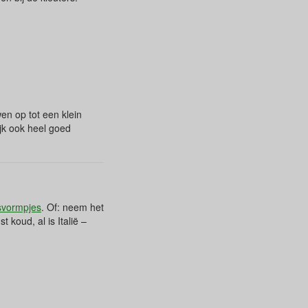
en op tot een klein
ijk ook heel goed
jsvormpjes
. Of: neem het
t koud, al is Italië –