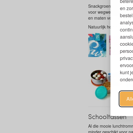
betere
Snackgroente, gesneden 
en zor
voor wegwerpzakjes: z
bestel
en maten verkrijgbaar.
analy
Natuurlijk hebben we ook
contin
aanslu
cookie
persoo
privac
ervoor
kunt 
ondero
Al
Schooltassen
Al die mooie lunchtrom
minder geschikt voor na