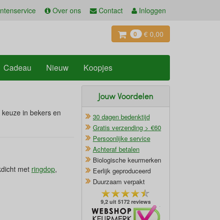
ntenservice
Over ons
Contact
Inloggen
€ 0,00
0
Cadeau
Nieuw
Koopjes
Jouw Voordelen
l keuze in bekers en
30 dagen bedenktijd
Gratis verzending > €60
Persoonlijke service
Achteraf betalen
Biologische keurmerken
kdicht met
ringdop
,
Eerlijk geproduceerd
Duurzaam verpakt
9,2 uit 5172 reviews
Oficieel Partner van Webshopkeurmerk