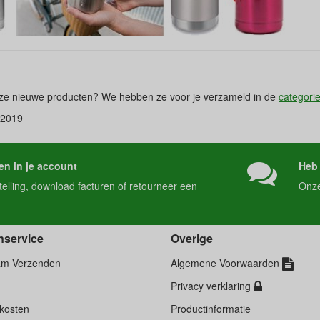
nze nieuwe producten? We hebben ze voor je verzameld in de
categori
 2019
en in je account
Heb 
telling
, download
facturen
of
retourneer
een
Onz
nservice
Overige
am Verzenden
Algemene Voorwaarden
Privacy verklaring
kosten
Productinformatie