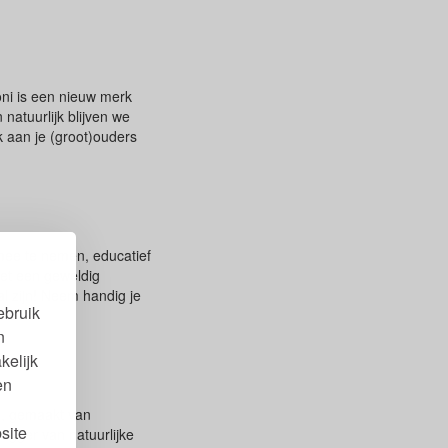
ni is een nieuw merk
atuurlijk blijven we
k aan je (groot)ouders
 mee te nemen, educatief
et een geweldig
al zijn! Neem handig je
ebruik
n
kelijk
en
d, gemaakt van
site
legger van natuurlijke