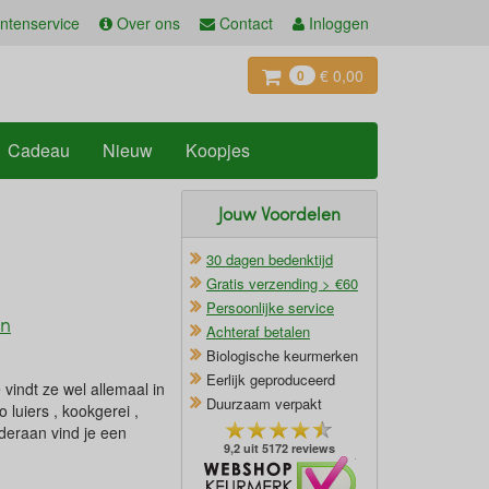
ntenservice
Over ons
Contact
Inloggen
€ 0,00
0
Cadeau
Nieuw
Koopjes
Jouw Voordelen
30 dagen bedenktijd
Gratis verzending > €60
Persoonlijke service
en
Achteraf betalen
Biologische keurmerken
Eerlijk geproduceerd
vindt ze wel allemaal in
Duurzaam verpakt
luiers , kookgerei ,
deraan vind je een
9,2 uit 5172 reviews
Oficieel Partner van Webshopkeurmerk