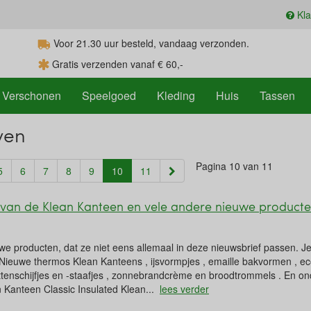
Kla
Voor 21.30
uur
besteld, vandaag verzonden.
Gratis verzenden vanaf € 60,-
Verschonen
Speelgoed
Kleding
Huis
Tassen
ven
Pagina 10 van 11
(current)
5
6
7
8
9
10
11
 van de Klean Kanteen en vele andere nieuwe product
 producten, dat ze niet eens allemaal in deze nieuwsbrief passen. Je 
Nieuwe thermos Klean Kanteens , ijsvormpjes , emaille bakvormen , eco 
tenschijfjes en -staafjes , zonnebrandcrème en broodtrommels . En on
n Kanteen Classic Insulated Klean...
lees verder