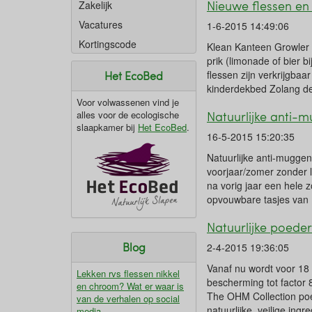
Nieuwe flessen en
Zakelijk
Vacatures
1-6-2015 14:49:06
Kortingscode
Klean Kanteen Growler 
prik (limonade of bier b
flessen zijn verkrijgbaa
Het EcoBed
kinderdekbed Zolang de
Voor volwassenen vind je
Natuurlijke anti
alles voor de ecologische
slaapkamer bij
Het EcoBed
.
16-5-2015 15:20:35
Natuurlijke anti-mugge
voorjaar/zomer zonder l
na vorig jaar een hele
opvouwbare tasjes van 
Natuurlijke poed
Blog
2-4-2015 19:36:05
Vanaf nu wordt voor 18
Lekken rvs flessen nikkel
bescherming tot factor 
en chroom? Wat er waar is
The OHM Collection po
van de verhalen op social
natuurlijke, veilige ing
media