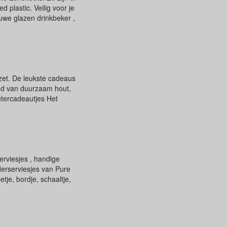
 plastic. Veilig voor je
uwe glazen drinkbeker ,
ezet. De leukste cadeaus
oed van duurzaam hout,
utercadeautjes Het
erviesjes , handige
erserviesjes van Pure
je, bordje, schaaltje,