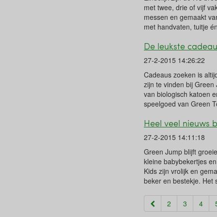
met twee, drie of vijf 
messen en gemaakt van g
met handvaten, tuitje én
De leukste cadeau-
27-2-2015 14:26:22
Cadeaus zoeken is altij
zijn te vinden bij Gre
van biologisch katoen e
speelgoed van Green To
Heel veel nieuws 
27-2-2015 14:11:18
Green Jump blijft groeie
kleine babybekertjes e
Kids zijn vrolijk en ge
beker en bestekje. Het 
2
3
4