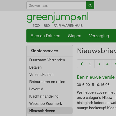
ECO - BIO - FAIR WARENHUIS
Eten en Drinken
Slapen
Verzorging
Nieuwsbrie
Klantenservice
Duurzaam Verzenden
2
3
4
Betalen
Verzendkosten
Een nieuwe versie
Retourneren en ruilen
30-6-2015 10:16:06
Levertijd
We hebben zoveel nieuwe
Klachtafhandeling
onze categorie Nieuw . 
biologisch katoenen wat
Webshop Keurmerk
nuttige boekentip! Klea
Nieuwsbrieven