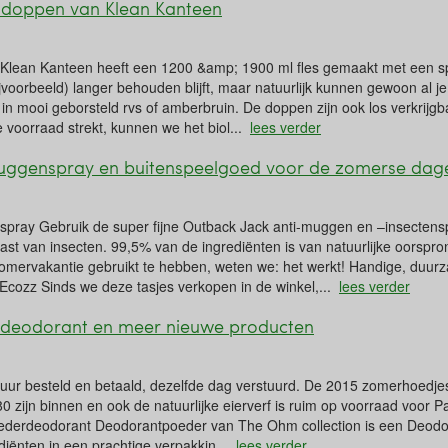
 doppen van Klean Kanteen
Klean Kanteen heeft een 1200 &amp; 1900 ml fles gemaakt met een s
ijvoorbeeld) langer behouden blijft, maar natuurlijk kunnen gewoon al je
r in mooi geborsteld rvs of amberbruin. De doppen zijn ook los verkrijg
 voorraad strekt, kunnen we het biol...
lees verder
-muggenspray en buitenspeelgoed voor de zomerse dag
nspray Gebruik de super fijne Outback Jack anti-muggen en –insectens
ast van insecten. 99,5% van de ingrediënten is van natuurlijke oorspron
 zomervakantie gebruikt te hebben, weten we: het werkt! Handige, duur
Ecozz Sinds we deze tasjes verkopen in de winkel,...
lees verder
erdeodorant en meer nieuwe producten
 uur besteld en betaald, dezelfde dag verstuurd. De 2015 zomerhoedje
80 zijn binnen en ook de natuurlijke eierverf is ruim op voorraad voor
ederdeodorant Deodorantpoeder van The Ohm collection is een Deodo
rediënten in een prachtige verpakkin...
lees verder