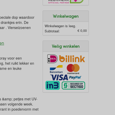
Winkelwagen
peciale dop waardoor
 drankjes erin. De
Winkelwagen is leeg.
baar . Vierseizoenen
€ 0,00
Subtotaal:
en
Veilig winkelen
pray voor een
g, het ruikt lekker en
zame en leuke
s &amp; petjes met UV-
 Pasen volgende week.
rant in poedervorm met