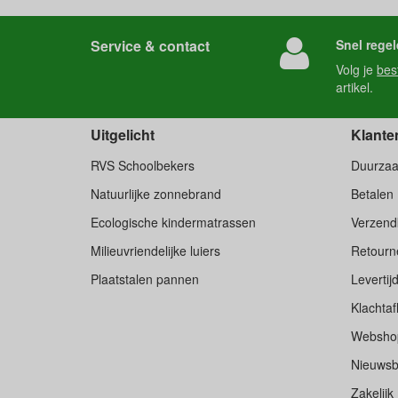
Service & contact
Snel regel
Volg je
bes
artikel.
Uitgelicht
Klante
RVS Schoolbekers
Duurza
Natuurlijke zonnebrand
Betalen
Ecologische kindermatrassen
Verzend
Milieuvriendelijke luiers
Retourne
Plaatstalen pannen
Levertij
Klachtaf
Websho
Nieuwsb
Zakelijk