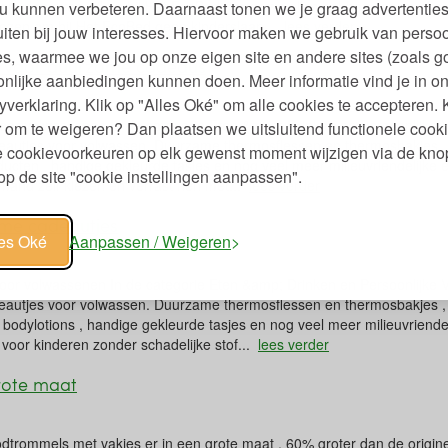
om dan even kijken bij Het EcoBed , waar we alles hebben voor een e
u kunnen verbeteren. Daarnaast tonen we je graag advertenties
ozen om bij Het EcoBed geen kinderslaap...
lees verder
iten bij jouw interesses. Hiervoor maken we gebruik van persoo
s, waarmee we jou op onze eigen site en andere sites (zoals g
s voor duurzame cadeaus
nlijke aanbiedingen kunnen doen. Meer informatie vind je in o
yverklaring. Klik op "Alles Oké" om alle cookies te accepteren. 
r volwassenen In de categorie Eten &amp; Drinken en Persoonlijke Ver
 om te weigeren? Dan plaatsen we uitsluitend functionele cooki
eautjes voor volwassen. Duurzame thermosflessen en thermosbakjes , v
je cookievoorkeuren op elk gewenst moment wijzigen via de kno
ucten , handige gekleurde tasjes en nog veel meer milieuvriendelijke 
p de site "cookie instellingen aanpassen".
iemand zelf kiezen en verrast hen met...
lees verder
ame cadeautjes
les Oké
Aanpassen / Weigeren
r volwassenen In de categorie Eten &amp; Drinken en Persoonlijke Ver
eautjes voor volwassen. Duurzame thermosflessen en thermosbakjes , v
 bodylotions , handige gekleurde tasjes en nog veel meer milieuvriendel
voor kinderen zonder schadelijke stof...
lees verder
rote maat
roodtrommels met vakjes er in een grote maat , 60% groter dan de origine