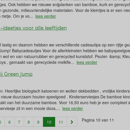
vakjes. Ook hebben we nieuwe snijplanken van bamboe, kurk en gerecycled
ezonde, milieuvriendelijke materialen. Voor de kleintjes is er een nie
 rietje. Om je vo...
lees verder
ideetjes voor alle leeftijden
d lastig en daarom hebben we verschillende cadeautips op een rijtje g
en Jump! Babycadeautjes Voor de allerkleinsten hebben we babyspeelg
n wol en van natuurrubber en gerecycled kunststof. Peuter- &amp; Kle
ys , gemaakt van gerecyclede melkfle...
lees verder
bij Green Jump
n. Heerlijke biologisch katoenen en wollen dekbedden , vrolijke kinders
n nieuw duurzaam houten speelgoed . Kinderserviesjes De bamboe kind
maakt van het duurzame bamboe. Voor 16,50 euro heb je een compleet set
serviesje zit in een mooie doos,...
lees verder
Pagina 10 van 11
(current)
5
6
7
8
9
10
11