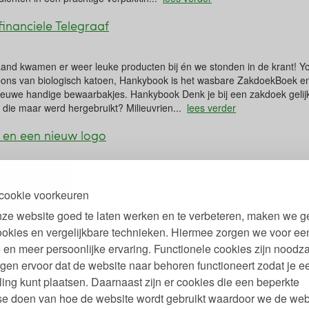
inanciele Telegraaf
and kwamen er weer leuke producten bij én we stonden in de krant! Yo
s van biologisch katoen, Hankybook is het wasbare ZakdoekBoek en n
 nieuwe handige bewaarbakjes. Hankybook Denk je bij een zakdoek gelij
 die maar werd hergebruikt? Milieuvrien...
lees verder
 en een nieuw logo
renhuis Green Jump blijft groeien! Handige Boc 'n Rolls om je brood in
rgie voor kinderen vanaf 8 jaar en nieuw RVS servies van Innobaby m
cookie voorkeuren
an een bus. Én een nieuw logo, dat binnenkort ook op de site te zien z
ze website goed te laten werken en te verbeteren, maken we g
oll De Boc 'n Roll van Roll Eat i...
lees verder
ookies en vergelijkbare technieken. Hiermee zorgen we voor ee
egint hier!
 en meer persoonlijke ervaring. Functionele cookies zijn noodza
gen ervoor dat de website naar behoren functioneert zodat je e
ling kunt plaatsen. Daarnaast zijn er cookies die een beperkte
 nieuw eco kussen, dekbed, deken of matras voor jezelf of voor je kin
se doen van hoe de website wordt gebruikt waardoor we de web
he materialen. Of heb je een lekker matras, maar wil je er graag een op