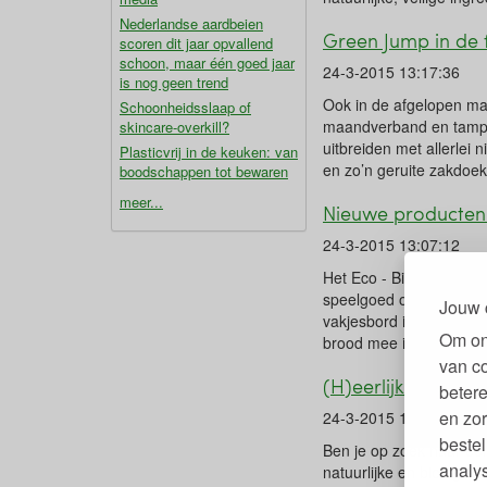
Nederlandse aardbeien
Green Jump in de f
scoren dit jaar opvallend
schoon, maar één goed jaar
24-3-2015 13:17:36
is nog geen trend
Ook in de afgelopen ma
Schoonheidsslaap of
maandverband en tampon
skincare-overkill?
uitbreiden met allerlei
Plasticvrij in de keuken: van
en zo’n geruite zakdoek
boodschappen tot bewaren
meer...
Nieuwe producten
24-3-2015 13:07:12
Het Eco - Bio - Fair wa
speelgoed op zonne-ene
Jouw 
vakjesbord in de vorm v
Om on
brood mee in de Boc 'n R
van c
(H)eerlijk slapen b
betere
en zor
24-3-2015 12:57:09
bestel
Ben je op zoek naar een
analy
natuurlijke en biologisc