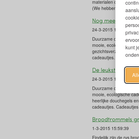
materialen opleggen? K
contin
(We hebben ervoor gek
aanslu
cookie
Nog meer ideetje
persoo
24-3-2015 12:48:20
privac
Duurzame cadeautjes voo
ervoor
mooie, ecologische cad
kunt 
gezichtsverzorgingsprod
ondero
cadeautjes. Of je laat 
De leukste duurz
Al
24-3-2015 12:41:50
Duurzame cadeautjes voo
mooie, ecologische cad
heerlijke douchegels en
cadeautjes. Cadeautjes 
Broodtrommels g
1-3-2015 15:59:39
Eindelijk zijn de rvs b