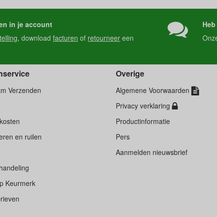
en in je account
Heb 
telling
, download
facturen
of
retourneer
een
Onz
nservice
Overige
am Verzenden
Algemene Voorwaarden
Privacy verklaring
kosten
Productinformatie
ren en ruilen
Pers
d
Aanmelden nieuwsbrief
handeling
p Keurmerk
rieven