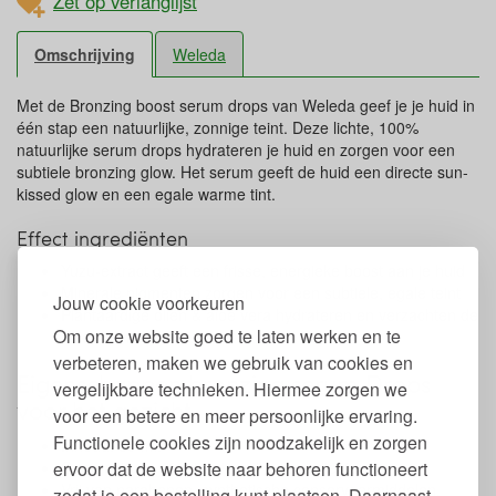
Zet op verlanglijst
Omschrijving
Weleda
Met de Bronzing boost serum drops van Weleda geef je je huid in
één stap een natuurlijke, zonnige teint. Deze lichte, 100%
natuurlijke serum drops hydrateren je huid en zorgen voor een
subtiele bronzing glow. Het serum geeft de huid een directe sun-
kissed glow en een egale warme tint.
Effect ingrediënten
Yuzu-extract geeft een frisse, energieke boost aan je huid
Minerale pigmenten zorgen voor een subtiele, egale teint
Jouw cookie voorkeuren
Plantaardige oliën & aloë vera hydrateren en verzachten de
Om onze website goed te laten werken en te
huid intensief
verbeteren, maken we gebruik van cookies en
Eigenschappen bronzing serum Drops
vergelijkbare technieken. Hiermee zorgen we
voor het gezicht
voor een betere en meer persoonlijke ervaring.
Functionele cookies zijn noodzakelijk en zorgen
Inhoud: 30 ml.
ervoor dat de website naar behoren functioneert
Gemaakt van 100% natuurlijke ingrediënten
Vrij van parabenen, synthetische conserveermiddelen,
zodat je een bestelling kunt plaatsen. Daarnaast