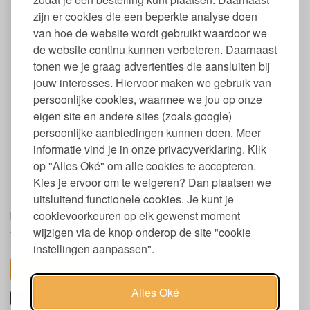
synthetische geurstoffen en ftalaten
zijn er cookies die een beperkte analyse doen
Geschikt voor het gezicht
van hoe de website wordt gebruikt waardoor we
Als aanvulling op dagelijkse gezichtsverzorging
de website continu kunnen verbeteren. Daarnaast
Geeft een directe sun-kissed glow
tonen we je graag advertenties die aansluiten bij
Zorgt voor een egale, warme teint
Trekt snel in
jouw interesses. Hiervoor maken we gebruik van
Geschikt voor alle huidtypen
persoonlijke cookies, waarmee we jou op onze
Vegan
eigen site en andere sites (zoals google)
Dierproefvrij
persoonlijke aanbiedingen kunnen doen. Meer
Natrue gecertificeerde natuurcosmetica met bio-aandeel
informatie vind je in onze privacyverklaring. Klik
Gebruik Weleda serum drops boost voor
op "Alles Oké" om alle cookies te accepteren.
het gezicht
Kies je ervoor om te weigeren? Dan plaatsen we
uitsluitend functionele cookies. Je kunt je
Mix 2–3 druppels met je dagcrème voor een subtiele glow, of
cookievoorkeuren op elk gewenst moment
breng het product direct aan op je huid voor meer intensiteit. Tip:
accentueer jukbeenderen, neusbrug en voorhoofd voor een
wijzigen via de knop onderop de site "cookie
natuurlijk sun kissed effect
instellingen aanpassen".
toon alles
Alles Oké
Ingrediënten Weleda Bronzing boost serum