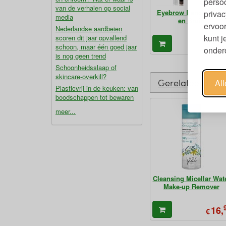
persoo
van de verhalen op social
Eyebrow Pencil Blon
privac
media
en Bruin
ervoor
Nederlandse aardbeien
kunt 
scoren dit jaar opvallend
4,
€
schoon, maar één goed jaar
ondero
is nog geen trend
Schoonheidsslaap of
skincare-overkill?
Gerelateerde p
Al
Plasticvrij in de keuken: van
boodschappen tot bewaren
meer...
Cleansing Micellar Wat
Make-up Remover
16,
€