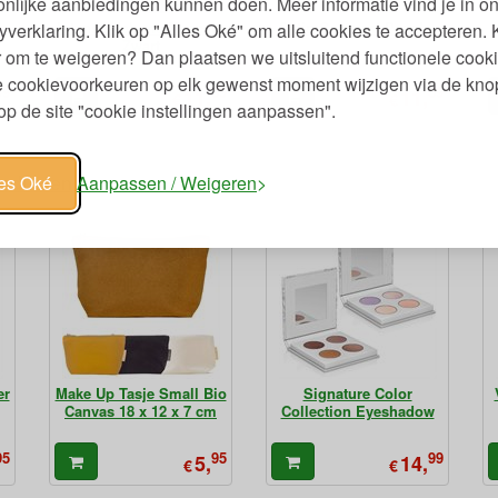
nlijke aanbiedingen kunnen doen. Meer informatie vind je in o
d
Intense Volume Mascara
Satin Compact Powder
yverklaring. Klik op "Alles Oké" om alle cookies te accepteren. 
Zwart
 om te weigeren? Dan plaatsen we uitsluitend functionele cooki
je cookievoorkeuren op elk gewenst moment wijzigen via de kno
99
39
39
11,
11,
€
€
p de site "cookie instellingen aanpassen".
roducten
les Oké
Aanpassen / Weigeren
er
Make Up Tasje Small Bio
Signature Color
Canvas 18 x 12 x 7 cm
Collection Eyeshadow
95
95
99
5,
14,
€
€