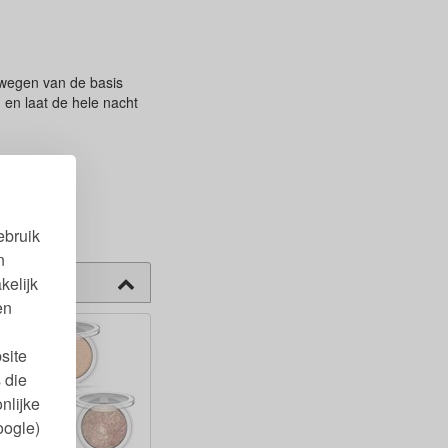
ewegen van de basis
 en laat de hele nacht
ebruik
n
kelijk
en
site
 die
nlijke
oogle)