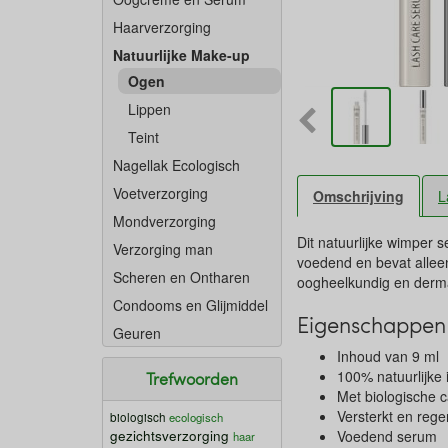
Haarverzorging
Natuurlijke Make-up
Ogen
Lippen
Teint
Nagellak Ecologisch
Voetverzorging
Omschrijving
L
Mondverzorging
Dit natuurlijke wimper 
Verzorging man
voedend en bevat allee
Scheren en Ontharen
oogheelkundig en derma
Condooms en Glijmiddel
Eigenschappen 
Geuren
Inhoud van 9 ml
100% natuurlijke 
Trefwoorden
Met biologische c
Versterkt en rege
biologisch
ecologisch
gezichtsverzorging
Voedend serum
haar