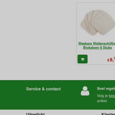
Wasbare Wattenschijfje
Biokatoen 6 Stuks
8,
€
Service & contact
Snel regel
Volg je
bes
artikel.
Uitgelicht
Klante