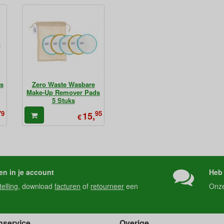
s
Zero Waste Wasbare
Make-Up Remover Pads
5 Stuks
79
95
15,
€
en in je account
Heb 
telling
, download
facturen
of
retourneer
een
Onz
nservice
Overige