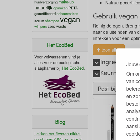
make-up
huidverzorging
Natrue gecertific
natuurlijk
opmaken
PETA
gecertificeerd
schoonmaken
Gebruik vegan
vegan
serum
shampoo
Reinig de ogen. Breng 
zero waste
wimpers
naar de uiteinden van d
intrekken voor een opti
Het EcoBed
toon alles
Voor volwassenen vind je
Ingrediënten
alles voor de ecologische
Jouw 
slaapkamer bij
Het EcoBed
.
Keurmerken e
Om on
van c
Past bij
betere
en zor
bestel
analy
contin
Blog
aanslu
cookie
Lekken rvs flessen nikkel
en chroom? Wat er waar is