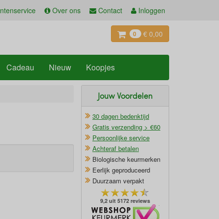
ntenservice
Over ons
Contact
Inloggen
€ 0,00
0
Cadeau
Nieuw
Koopjes
Jouw Voordelen
30 dagen bedenktijd
Gratis verzending > €60
Persoonlijke service
Achteraf betalen
Biologische keurmerken
Eerlijk geproduceerd
Duurzaam verpakt
9,2 uit 5172 reviews
Oficieel Partner van Webshopkeurmerk