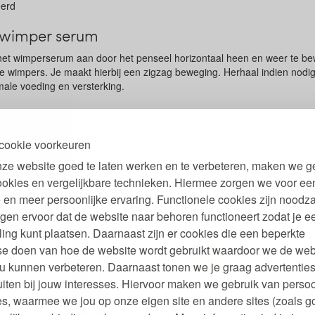
eerd
 wimper serum
het wimperserum aan door het penseel horizontaal heen en weer te b
e wimpers. Je maakt hierbij een zigzag beweging. Herhaal indien nodig
male voeding en versterking.
 voedend wimper serum
cookie voorkeuren
n labels versterkend wimperserum
ze website goed te laten werken en te verbeteren, maken we g
ookies en vergelijkbare technieken. Hiermee zorgen we voor ee
 en meer persoonlijke ervaring. Functionele cookies zijn noodza
gen ervoor dat de website naar behoren functioneert zodat je e
ling kunt plaatsen. Daarnaast zijn er cookies die een beperkte
se doen van hoe de website wordt gebruikt waardoor we de web
u kunnen verbeteren. Daarnaast tonen we je graag advertenties
iten bij jouw interesses. Hiervoor maken we gebruik van persoo
s, waarmee we jou op onze eigen site en andere sites (zoals g