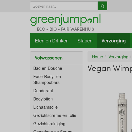
ECO - BIO - FAIR WARENHUIS
Eten en Drinken
Slapen
Verzorging
Home
Verzorging
Volwassenen
Vegan Wimp
Bad en Douche
Face-Body- en
Shampoobars
Deodorant
Bodylotion
Lichaamsolie
Gezichtscrème en -olie
Gezichtsreiniging
Oogcrème en Serum