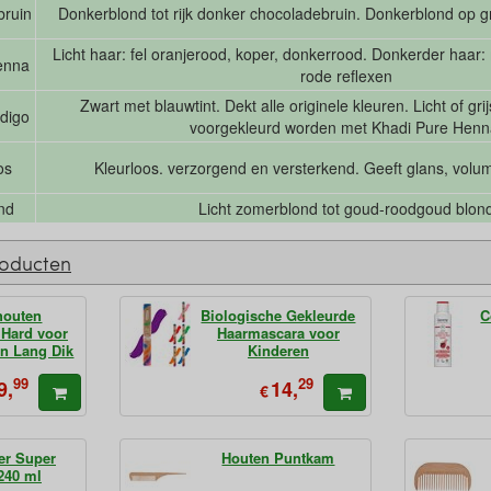
bruin
Donkerblond tot rijk donker chocoladebruin. Donkerblond op gri
Licht haar: fel oranjerood, koper, donkerrood. Donkerder haar:
enna
rode reflexen
Zwart met blauwtint. Dekt alle originele kleuren. Licht of gr
ndigo
voorgekleurd worden met Khadi Pure Henn
os
Kleurloos. verzorgend en versterkend. Geeft glans, volume
nd
Licht zomerblond tot goud-roodgoud blon
roducten
houten
Biologische Gekleurde
C
 Hard voor
Haarmascara voor
en Lang Dik
Kinderen
ar
99
29
9,
14,
€
er Super
Houten Puntkam
240 ml