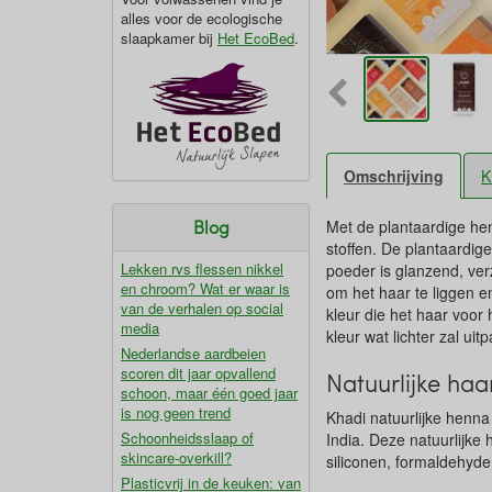
alles voor de ecologische
slaapkamer bij
Het EcoBed
.
Omschrijving
K
Blog
Met de plantaardige hen
stoffen. De plantaardig
Lekken rvs flessen nikkel
poeder is glanzend, ver
en chroom? Wat er waar is
om het haar te liggen en
van de verhalen op social
kleur die het haar voor
media
kleur wat lichter zal u
Nederlandse aardbeien
scoren dit jaar opvallend
Natuurlijke haa
schoon, maar één goed jaar
is nog geen trend
Khadi natuurlijke henna
Schoonheidsslaap of
India. Deze natuurlijke
skincare-overkill?
siliconen, formaldehyde
Plasticvrij in de keuken: van