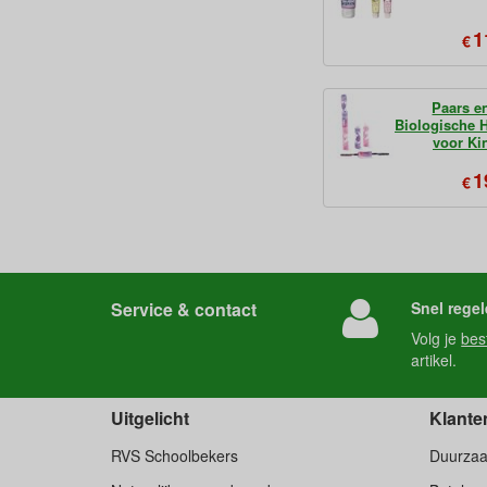
1
€
Paars e
Biologische 
voor Ki
1
€
Service & contact
Snel regel
Volg je
bes
artikel.
Uitgelicht
Klante
RVS Schoolbekers
Duurza