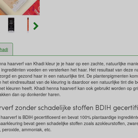
hadi
na haarverf van Khadi kleur je je haar op een zachte, natuurlijke mani
e ingrediënten voeden en versterken het haar. Het resultaat van deze na
zorgd en gezond haar in een natuurlijke tint. De plantenpigmenten kom
 het eindresultaat van de kleuring is daardoor een natuurlijke tint die
 het kleuren heeft. Khadi henna haarverf kan ook gebruikt worden op gr
itpakken dan op donkerder haren.
rverf zonder schadelijke stoffen BDIH gecertif
 haarverf is BDIH gecertificeerd en bevat 100% plantaardige ingrediënte
 haarkleuring bevat geen schadelijke stoffen zoals azokleurstoffen, zwa
, peroxide, ammoniak, etc.