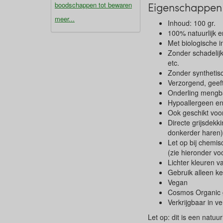
Eigenschappen
boodschappen tot bewaren
meer...
Inhoud: 100 gr.
100% natuurlijk e
Met biologische i
Zonder schadelijk
etc.
Zonder synthetis
Verzorgend, geef
Onderling mengb
Hypoallergeen en
Ook geschikt voo
Directe grijsdekki
donkerder haren)
Let op bij chemis
(zie hieronder vo
Lichter kleuren va
Gebruik alleen k
Vegan
Cosmos Organic ge
Verkrijgbaar in v
Let op: dit is een natu