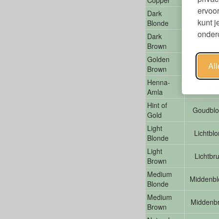
Copper
Koper
ervoor
Dark
Donkerbl
kunt 
Blonde
ondero
Dark
Donkerbr
Brown
Golden
Goudbru
Al
Brown
Henna-
Henna-A
Amla
Hint of
Goudbl
Gold
Light
Lichtbl
Blonde
Light
Lichtbru
Brown
Medium
Middenbl
Blonde
Medium
Middenbr
Brown