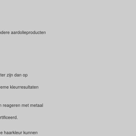
andere aardolieproducten
ter zijn dan op
reme kleurresultaten
an reageren met metaal
tificeerd.
nde haarkleur kunnen