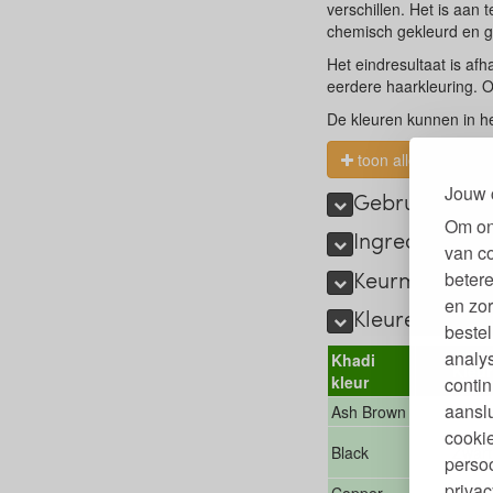
verschillen. Het is aan 
chemisch gekleurd en gr
Het eindresultaat is afh
eerdere haarkleuring. Op
De kleuren kunnen in he
toon alles
Jouw 
Gebruiksaanwi
Om on
Ingrediënten 
van c
Keurmerken en
betere
en zor
Kleuren en kle
bestel
analy
Khadi
Kleur
kleur
contin
aanslu
Ash Brown
Asbrui
cookie
Black
Zwart
persoo
privac