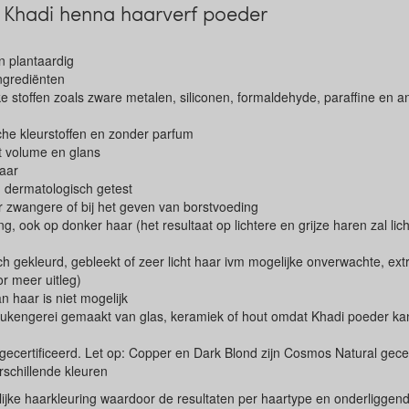
 Khadi henna haarverf poeder
n plantaardig
ngrediënten
e stoffen zoals zware metalen, siliconen, formaldehyde, paraffine en 
che kleurstoffen en zonder parfum
t volume en glans
aar
 dermatologisch getest
r zwangere of bij het geven van borstvoeding
ng, ook op donker haar (het resultaat op lichtere en grijze haren zal lich
ch gekleurd, gebleekt of zeer licht haar ivm mogelijke onverwachte, ext
or meer uitleg)
n haar is niet mogelijk
eukengerei gemaakt van glas, keramiek of hout omdat Khadi poeder k
certificeerd. Let op: Copper en Dark Blond zijn Cosmos Natural gecer
erschillende kleuren
urlijke haarkleuring waardoor de resultaten per haartype en onderligge