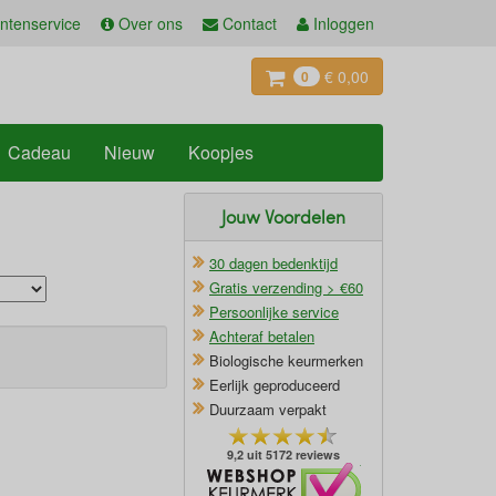
ntenservice
Over ons
Contact
Inloggen
€ 0,00
0
Cadeau
Nieuw
Koopjes
Jouw Voordelen
30 dagen bedenktijd
Gratis verzending > €60
Persoonlijke service
Achteraf betalen
Biologische keurmerken
Eerlijk geproduceerd
Duurzaam verpakt
9,2 uit 5172 reviews
Oficieel Partner van Webshopkeurmerk