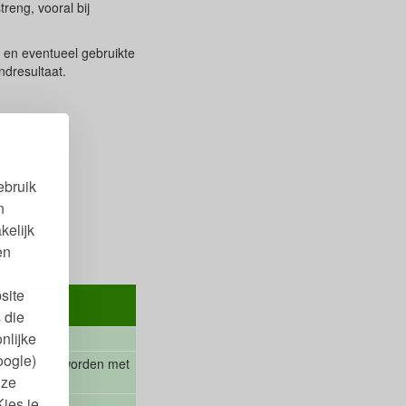
reng, vooral bij
e en eventueel gebruikte
ndresultaat.
ebruik
n
kelijk
en
site
 die
nlijke
fiebruin
oogle)
voorgekleurd worden met
nze
Kies je