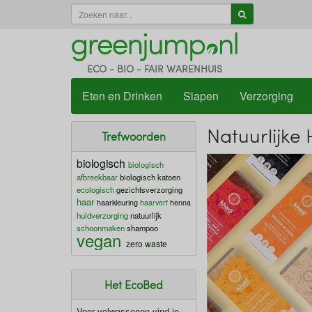
ECO - BIO - FAIR WARENHUIS
Eten en Drinken
Slapen
Verzorging
Natuurlijke
Trefwoorden
biologisch
biologisch
afbreekbaar
biologisch katoen
ecologisch
gezichtsverzorging
haar
haarkleuring
haarverf
henna
huidverzorging
natuurlijk
schoonmaken
shampoo
vegan
zero waste
Het EcoBed
Voor volwassenen vind je