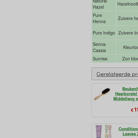
Natural
Hazelnoot
Hazel
Pure
Zuivere h
Henna
Pure Indigo
Zuivere I
Senna-
Kleurlo
Cassia
Sunrise
Zon blo
Gerelateerde p
Beuken
Haarborstel
Middellang 
Ha
1
€
Condition
Leaves 