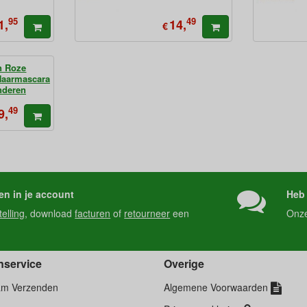
95
49
1,
14,
€
n Roze
Haarmascara
nderen
49
9,
en in je account
Heb 
telling
, download
facturen
of
retourneer
een
Onz
nservice
Overige
am Verzenden
Algemene Voorwaarden