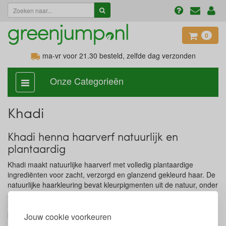
0
ma-vr voor 21.30
besteld, zelfde dag verzonden
Onze Categorieën
categorie
aan,
uit
Khadi
Khadi henna haarverf natuurlijk en
plantaardig
Khadi maakt natuurlijke haarverf met volledig plantaardige
ingrediënten voor zacht, verzorgd en glanzend gekleurd haar. De
natuurlijke haarkleuring bevat kleurpigmenten uit de natuur, onder
andere henna en/of indigo kleuren en kleurt het haar door een
laagje om het haar te leggen. Khadi henna haarverf is er in vele
kleuren en is vrij van chemische en schadelijke stoffen.
Jouw cookie voorkeuren