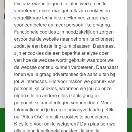
Om onze website goed te laten werken en te
toon alles
verbeteren, maken we gebruik van cookies en
Khadi natuurlijke haarverf gecertificeerd
vergelijkbare technieken. Hiermee zorgen we
voor een betere en meer persoonlijke ervaring.
Winkelwagen
Functionele cookies zijn noodzakelijk en zorgen
ervoor dat de website naar behoren functioneert
Winkelwagen is leeg.
zodat je een bestelling kunt plaatsen. Daarnaast
€ 0,00
Subtotaal:
zijn er cookies die een beperkte analyse doen
van hoe de website wordt gebruikt waardoor we
Veilig winkelen
de website continu kunnen verbeteren. Daarnaast
tonen we je graag advertenties die aansluiten bij
jouw interesses. Hiervoor maken we gebruik van
persoonlijke cookies, waarmee we jou op onze
eigen site en andere sites (zoals google)
persoonlijke aanbiedingen kunnen doen. Meer
informatie vind je in onze privacyverklaring. Klik
op "Alles Oké" om alle cookies te accepteren.
Service & contact
Kies je ervoor om te weigeren? Dan plaatsen we
Snel regelen in je account
uitsluitend functionele cookies. Je kunt je