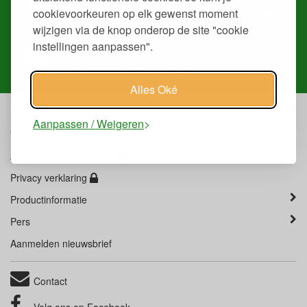
Volg je
bestelling
, download
facturen
of
retourneer
een
cookievoorkeuren op elk gewenst moment
artikel.
wijzigen via de knop onderop de site "cookie
instellingen aanpassen".
Heb je ons nodig?
Onze
mensen
helpen je graag.
Alles Oké
Klantenservice
Aanpassen / Weigeren
Overige
Algemene Voorwaarden
Privacy verklaring
Productinformatie
Pers
Aanmelden nieuwsbrief
Contact