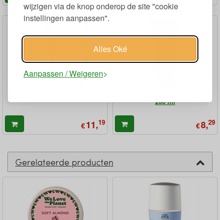
wijzigen via de knop onderop de site "cookie
instellingen aanpassen".
Alles Oké
Aanpassen / Weigeren
Bodylotion met Pompje 245 ml
Hair en Body Wash voor Man
200 ml
19
29
11,
8,
€
€
Gerelateerde producten