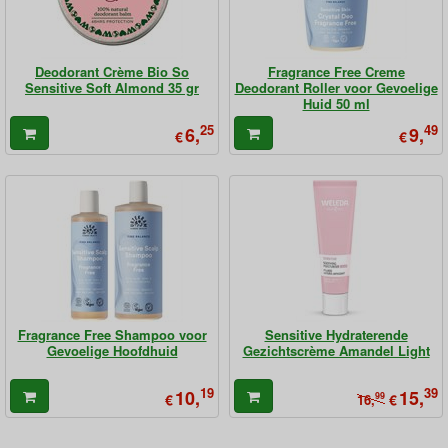
Deodorant Crème Bio So
Fragrance Free Creme
Sensitive Soft Almond 35 gr
Deodorant Roller voor Gevoelige
Huid 50 ml
25
49
6,
9,
€
€
Fragrance Free Shampoo voor
Sensitive Hydraterende
Gevoelige Hoofdhuid
Gezichtscrème Amandel Light
19
39
10,
15,
€
99
€
16,