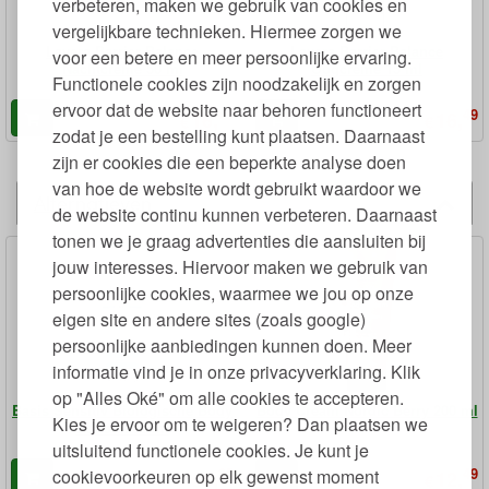
verbeteren, maken we gebruik van cookies en
vergelijkbare technieken. Hiermee zorgen we
Lavera Barrier Balance
Lavera Barrier Balance
voor een betere en meer persoonlijke ervaring.
Nachtcrème 50 ml
Oogcreme 15 ml
Functionele cookies zijn noodzakelijk en zorgen
ervoor dat de website naar behoren functioneert
49
49
16,
16,
€
€
zodat je een bestelling kunt plaatsen. Daarnaast
zijn er cookies die een beperkte analyse doen
van hoe de website wordt gebruikt waardoor we
Alternatieven
de website continu kunnen verbeteren. Daarnaast
tonen we je graag advertenties die aansluiten bij
jouw interesses. Hiervoor maken we gebruik van
persoonlijke cookies, waarmee we jou op onze
eigen site en andere sites (zoals google)
persoonlijke aanbiedingen kunnen doen. Meer
informatie vind je in onze privacyverklaring. Klik
op "Alles Oké" om alle cookies te accepteren.
Basis Sensitiv Biologische Body
Body Cream Nordic Berry 200 ml
Kies je ervoor om te weigeren? Dan plaatsen we
Lotion 250 ml
uitsluitend functionele cookies. Je kunt je
35
49
cookievoorkeuren op elk gewenst moment
8,
12,
€
€