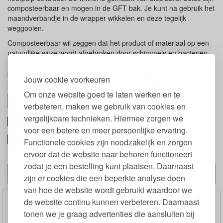
composteerbaar en mogen in de GFT bak. Je kunt na gebruik het
maandverbandje in de wrapper wikkelen en deze tegelijk
weggooien.
Composteerbaar wil zeggen dat het product of materiaal op een
natuurlijke wijze wordt afgebroken door schimmels en bacteriën,
het wordt omgezet tot water, CO2 en methaan. Je hebt zo een
product dat geen schadelijke stoffen achterlaat voor de natuur,
Jouw cookie voorkeuren
het kan zelfs dienen als voedingsstoffen voor planten.
Om onze website goed te laten werken en te
toon alles
verbeteren, maken we gebruik van cookies en
vergelijkbare technieken. Hiermee zorgen we
One-for-one
voor een betere en meer persoonlijke ervaring.
Keurmerken composteerbaar
Functionele cookies zijn noodzakelijk en zorgen
menstruatieverband
ervoor dat de website naar behoren functioneert
zodat je een bestelling kunt plaatsen. Daarnaast
Alternatieven
zijn er cookies die een beperkte analyse doen
van hoe de website wordt gebruikt waardoor we
Maandverband GOTS
Maandverband met
de website continu kunnen verbeteren. Daarnaast
Biologisch katoen met
Vleugels Biologisch
tonen we je graag advertenties die aansluiten bij
Vleugels 10 Stuks
Katoen 10 stuks