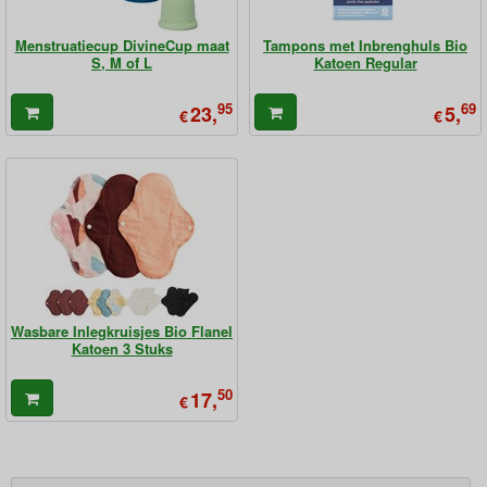
Menstruatiecup DivineCup maat
Tampons met Inbrenghuls Bio
S, M of L
Katoen Regular
95
69
23,
5,
€
€
Wasbare Inlegkruisjes Bio Flanel
Katoen 3 Stuks
50
17,
€