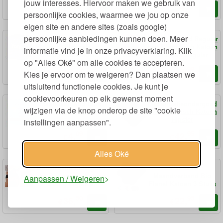
jouw interesses. Hiervoor maken we gebruik van
95
39
3,
4,
€
€
persoonlijke cookies, waarmee we jou op onze
eigen site en andere sites (zoals google)
persoonlijke aanbiedingen kunnen doen. Meer
Maandverband Night
Maandverband Regular
met Vleugels
met Biologisch Katoen
informatie vind je in onze privacyverklaring. Klik
Biologisch Katoen 7
14 stuks Regular
op "Alles Oké" om alle cookies te accepteren.
stuks
19
99
4,
3,
€
€
Kies je ervoor om te weigeren? Dan plaatsen we
uitsluitend functionele cookies. Je kunt je
cookievoorkeuren op elk gewenst moment
Maandverband Ultra
Menstruatieondergoed
wijzigen via de knop onderop de site "cookie
met Vleugels Eco
van Biologisch Katoen
Hipster
instellingen aanpassen".
09
95
4,
42,
€
€
Alles Oké
Menstruatieondergoed
Wasbaar
van Biologisch Katoen
Maandverband Bio
Aanpassen / Weigeren
String Lightest
Flanel Katoen 3 Stuks
50
95
36,
22,
€
€