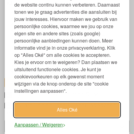
navulling
de website continu kunnen verbeteren. Daarnaast
tonen we je graag advertenties die aansluiten bij
Inhoud: 1000 ml.
100% plantaardige ingrediënten
jouw interesses. Hiervoor maken we gebruik van
Vrij van schadelijke stoffen
persoonlijke cookies, waarmee we jou op onze
Biologisch afbreekbaar
eigen site en andere sites (zoals google)
Voor het navullen van een pompflesje handzeep
persoonlijke aanbiedingen kunnen doen. Meer
Ideaal voor mensen met een allergie of gevoelige huid
informatie vind je in onze privacyverklaring. Klik
Voor het wassen van lichaam, handen en gezicht
Vegan
op "Alles Oké" om alle cookies te accepteren.
Ecologisch geproduceerd
Kies je ervoor om te weigeren? Dan plaatsen we
Dierproefvrij
uitsluitend functionele cookies. Je kunt je
Ecogarantie en CSE gecertificeerd
cookievoorkeuren op elk gewenst moment
toon alles
wijzigen via de knop onderop de site "cookie
instellingen aanpassen".
Ingrediënten neutrale zeep Sonett
Keurmerken en labels Sonett handzeep
Alles Oké
sensitive
Aanpassen / Weigeren
Past bij