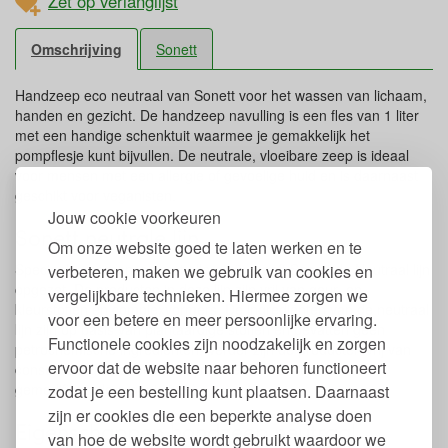
Zet op verlanglijst
Omschrijving
Sonett
Handzeep eco neutraal van Sonett voor het wassen van lichaam,
handen en gezicht. De handzeep navulling is een fles van 1 liter
met een handige schenktuit waarmee je gemakkelijk het
pompflesje kunt bijvullen. De neutrale, vloeibare zeep is ideaal
voor mensen met een allergie of gevoelige huid en is daarnaast
geschikt voor veganisten.
Jouw cookie voorkeuren
Sonett neutrale lijn
Om onze website goed te laten werken en te
Speciaal voor mensen met allergieën heeft Sonett de Neutraal lijn
verbeteren, maken we gebruik van cookies en
opgezet. De producten in deze lijn zijn vrij van geur- en
vergelijkbare technieken. Hiermee zorgen we
kleurstoffen en complexvormers. De ingrediënten van de neutraal
voor een betere en meer persoonlijke ervaring.
lijn zijn op basis van plantaardige stoffen en bevatten geen
Functionele cookies zijn noodzakelijk en zorgen
petrochemische ingrediënten. Verder zijn de producten vrij van
ervoor dat de website naar behoren functioneert
conserveringsmiddelen, enzymen en GMO's (genetisch
gemodificeerde organismen).
zodat je een bestelling kunt plaatsen. Daarnaast
zijn er cookies die een beperkte analyse doen
Eigenschappen handzeep neutraal
van hoe de website wordt gebruikt waardoor we