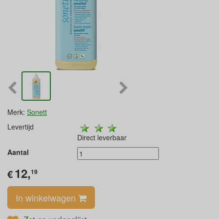
Merk:
Sonett
Levertijd
Direct leverbaar
Aantal
12,
€
19
In winkelwagen