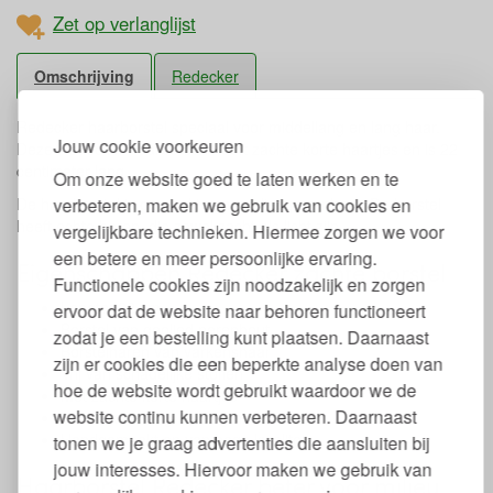
Zet op verlanglijst
Omschrijving
Redecker
Redecker haarborstel speciaal voor middellang en lang haar.
Jouw cookie voorkeuren
Deze Redecker haarborstel heeft zachte korte haartjes en is 22
centimeter lang.
Om onze website goed te laten werken en te
verbeteren, maken we gebruik van cookies en
De haarborstel is gemaakt van geolied perenhout. De borstel
heeft echte haren, die zowel zacht als licht zijn.
vergelijkbare technieken. Hiermee zorgen we voor
een betere en meer persoonlijke ervaring.
Eigenschappen Redecker zachte borstel
Functionele cookies zijn noodzakelijk en zorgen
Lengte: 22 cm.
ervoor dat de website naar behoren functioneert
Borstel van geolied perenhout
zodat je een bestelling kunt plaatsen. Daarnaast
Borstelharen van varkenshaar
zijn er cookies die een beperkte analyse doen van
Vrij van schadelijke stoffen
hoe de website wordt gebruikt waardoor we de
Met zachte korte haartjes
website continu kunnen verbeteren. Daarnaast
Voor middellang en lang haar
Handgemaakt en van hoge kwaliteit
tonen we je graag advertenties die aansluiten bij
jouw interesses. Hiervoor maken we gebruik van
Haarborstel Redecker beter voor milieu