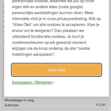
persoonlijke cookies, waarmee we jou op onze
eigen site en andere sites (zoals google)
Omdat de Redecker haarborstels gemaakt zijn van echte haren in
plaats van de vaak gebruikte nylon haren, zijn ze ook nog eens
persoonlijke aanbiedingen kunnen doen. Meer
een milieuvriendelijk alternatief voor de “gewone” borstel. Voor
informatie vind je in onze privacyverklaring. Klik op
het maken van nylon is namelijk gebruik gemaakt van fossiele
"Alles Oké" om alle cookies te accepteren. Kies je
brandstoffen, en tijdens de productie van nylon worden veelal
ervoor om te weigeren? Dan plaatsen we
chemische stoffen gebruikt die schade kunnen toebrengen aan
uitsluitend functionele cookies. Je kunt je
mens en milieu. Bij het gebruik van echte haren is dit niet het
geval, omdat de haren van natuurlijke oorsprong zijn.
cookievoorkeuren op elk gewenst moment
wijzigen via de knop onderop de site "cookie
Past bij
instellingen aanpassen".
Alternatieven
Alles Oké
Gerelateerde producten
Aanpassen / Weigeren
Winkelwagen
Winkelwagen is leeg.
€ 0,00
Subtotaal: