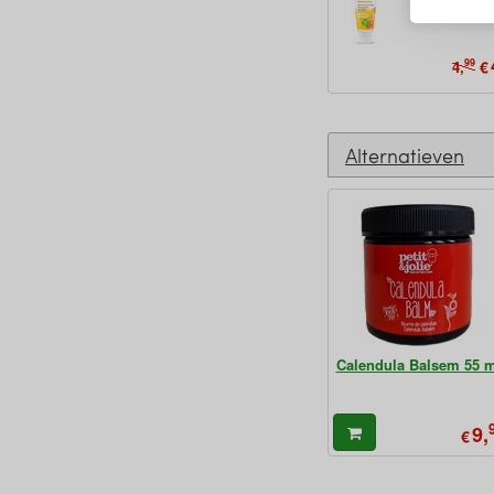
Billenbal
99
€
4,
Alternatieven
Calendula Balsem 55 m
9,
€