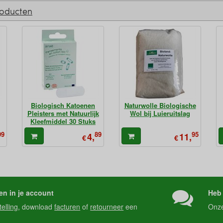
roducten
Biologisch Katoenen
Naturwolle Biologische
Pleisters met Natuurlijk
Wol bij Luieruitslag
Kleefmiddel 30 Stuks
99
89
95
4,
11,
€
€
en in je account
Heb 
telling
, download
facturen
of
retourneer
een
Onz