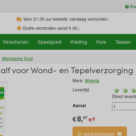
Kla
Voor 21.30
uur
besteld, vandaag verzonden.
Gratis verzenden vanaf € 60,-
Verschonen
Speelgoed
Kleding
Huis
Tassen
Allergische Huid
alf voor Wond- en Tepelverzorging
Merk:
Weleda
Levertijd
Direct lever
Aantal
8,
€
07
49
9,
In winkelwagen