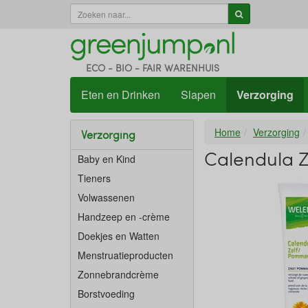
ECO - BIO - FAIR WARENHUIS
Eten en Drinken
Slapen
Verzorging
Home
Verzorging
Verzorging
Calendula Z
Baby en Kind
Tieners
Volwassenen
Handzeep en -crème
Doekjes en Watten
Menstruatieproducten
Zonnebrandcrème
Borstvoeding