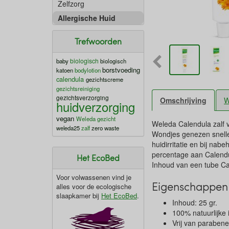
Zelfzorg
Allergische Huid
Trefwoorden
biologisch
baby
biologisch
borstvoeding
katoen
bodylotion
calendula
gezichtscreme
gezichtsreiniging
gezichtsverzorging
Omschrijving
W
huidverzorging
vegan
Weleda gezicht
Weleda Calendula zalf 
weleda25
zalf
zero waste
Wondjes genezen sneller 
huidirritatie en bij na
percentage aan Calendul
Het EcoBed
Inhoud van een tube Cal
Voor volwassenen vind je
Eigenschappen 
alles voor de ecologische
slaapkamer bij
Het EcoBed
.
Inhoud: 25 gr.
100% natuurlijke 
Vrij van parabene