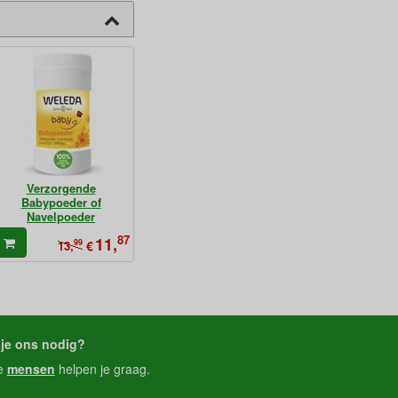
Verzorgende
Babypoeder of
Navelpoeder
87
11,
99
€
13,
je ons nodig?
e
mensen
helpen je graag.