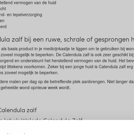
tellend vermogen van de huid
acht
nd- en tepelverzorging
ven
eerd
la zalf bij een ruwe, schrale of gesprongen 
k als basis product in je medicijnkastje te liggen om te gebruiken bij wo
zoveel mogelijk te beperken. De Calendula zalf is ook zeer geschikt bij
zorgend en ondersteunt het herstellend vermogen van de huid. Het bev
lpt littekens voorkomen. Zeker bij een jonge huid is Calendula zalf erg
ens zoveel mogelijk te beperken.
dere malen per dag op de betreffende plek aanbrengen. Niet langer da
ts geheelde wond opnieuw week wordt.
Calendula zalf
 labels Weleda Calendula Zalf