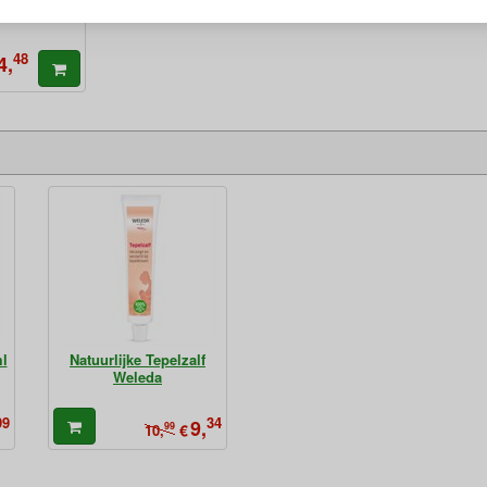
sem 30 ml
48
4,
l
Natuurlijke Tepelzalf
Weleda
99
34
9,
99
€
10,