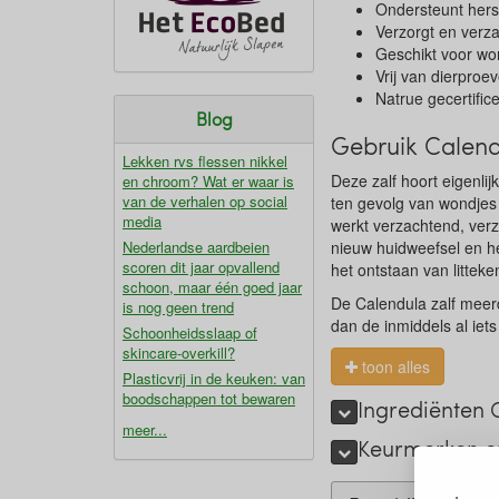
Ondersteunt hers
Verzorgt en verz
Geschikt voor wo
Vrij van dierproe
Natrue gecertific
Blog
Gebruik Calendu
Lekken rvs flessen nikkel
Deze zalf hoort eigenlij
en chroom? Wat er waar is
van de verhalen op social
ten gevolg van wondjes 
media
werkt verzachtend, ver
Nederlandse aardbeien
nieuw huidweefsel en he
scoren dit jaar opvallend
het ontstaan van littek
schoon, maar één goed jaar
De Calendula zalf meer
is nog geen trend
dan de inmiddels al ie
Schoonheidsslaap of
skincare-overkill?
toon alles
Plasticvrij in de keuken: van
boodschappen tot bewaren
Ingrediënten 
meer...
Keurmerken en