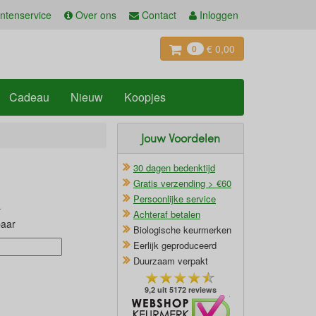
ntenservice
Over ons
Contact
Inloggen
€ 0,00
0
Cadeau
Nieuw
Koopjes
Jouw Voordelen
30 dagen bedenktijd
Gratis verzending > €60
Persoonlijke service
Achteraf betalen
baar
Biologische keurmerken
Eerlijk geproduceerd
Duurzaam verpakt
9,2 uit 5172 reviews
Oficieel Partner van Webshopkeurmerk