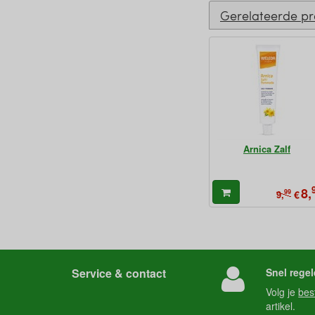
Gerelateerde p
Arnica Zalf
8,
99
€
9,
Service & contact
Snel regel
Volg je
bes
artikel.