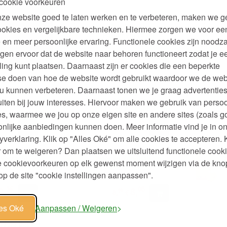
cookie voorkeuren
ze website goed te laten werken en te verbeteren, maken we g
illenbalsem
Calendula Billenbalsem
ookies en vergelijkbare technieken. Hiermee zorgen we voor ee
ml
Parfumvrij 75 ml
 en meer persoonlijke ervaring. Functionele cookies zijn noodza
gen ervoor dat de website naar behoren functioneert zodat je e
50
99
8,
9,
49
€
10,
ling kunt plaatsen. Daarnaast zijn er cookies die een beperkte
se doen van hoe de website wordt gebruikt waardoor we de web
u kunnen verbeteren. Daarnaast tonen we je graag advertenties
Tandpasta
Derma Baby 3-in-1
Ur
evrij
Billenbalsem Zonder
iten bij jouw interesses. Hiervoor maken we gebruik van persoo
Parfum en Alcohol 50 ml
s, waarmee we jou op onze eigen site en andere sites (zoals g
39
49
5,
11,
nlijke aanbiedingen kunnen doen. Meer informatie vind je in o
€
yverklaring. Klik op "Alles Oké" om alle cookies te accepteren. 
 om te weigeren? Dan plaatsen we uitsluitend functionele cooki
 Verzacht
Weer en Windbalsem
W
je cookievoorkeuren op elk gewenst moment wijzigen via de kno
lde Huid
Calendula 30 ml
p de site "cookie instellingen aanpassen".
36
08
0,
8,
99
€
8,
les Oké
Aanpassen / Weigeren
ndula Baby